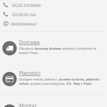
533 327 679 (Robert)
570 018 537 (Iza)
bok@domiwoda.pl
Dostawa
Oferujemy
darmową dostawę
wybranych produktów na
terenie Polski.
Płatności
Dostępne metody płatności:
przelew na konto, płatności
online:
przelew, karta kredytowa, Blik,
Raty z PayU
.
Montaż