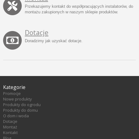
Przekazujemy kontakt do współpracujących instalatorów, do
montażu zakupionych w naszym sklepie produktów.
Dotacje
Doradzimy jak uzyskać dotacje.
Kategorie
Promocje
Nowe produkty
Produkty do ogrodu
Produkty do domu
O dom i woda
Dotacje
Montaż
Kontakt
Blog