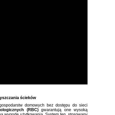
yszczania ścieków
 gospodarstw domowych bez dostępu do sieci
iologicznych (RBC)
gwarantują one wysoką
lną wygodę użytkowania. System ten, stosowany