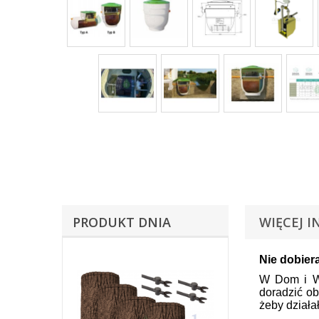
PRODUKT DNIA
WIĘCEJ I
Nie dobier
W Dom i Wo
doradzić o
żeby działał