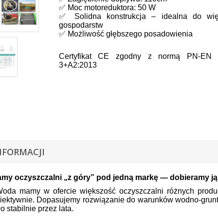
✅ Moc motoreduktora: 50 W
✅ Solidna konstrukcja – idealna do wię
gospodarstw
✅ Możliwość głębszego posadowienia
C
ertyfikat CE zgodny z normą PN-EN 
3+A2:2013
NFORMACJI
amy oczyszczalni „z góry” pod jedną markę — dobieramy ją
da mamy w ofercie większość oczyszczalni różnych produ
biektywnie. Dopasujemy rozwiązanie do warunków wodno-grunto
o stabilnie przez lata.