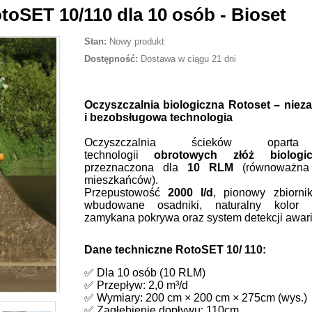
toSET 10/110 dla 10 osób - Bioset
Stan:
Nowy produkt
Dostępność:
Dostawa w ciągu 21 dni
Oczyszczalnia biologiczna Rotoset – nie
i bezobsługowa technologia
Oczyszczalnia ścieków opar
technologii
obrotowych złóż biologic
przeznaczona dla
10
RLM
(równoważna 
mieszkańców).
Przepustowość
200
0 l/d
, pionowy zbiorn
wbudowane osadniki, naturalny kolor ż
zamykana pokrywa oraz system detekcji awari
Dane techniczne RotoSET 10/ 110:
✅ Dla 10 osób (10 RLM)
✅ Przepływ: 2,0 m³/d
✅ Wymiary: 200 cm × 200 cm × 275cm (wys.)
✅ Zagłębienie dopływu: 110cm