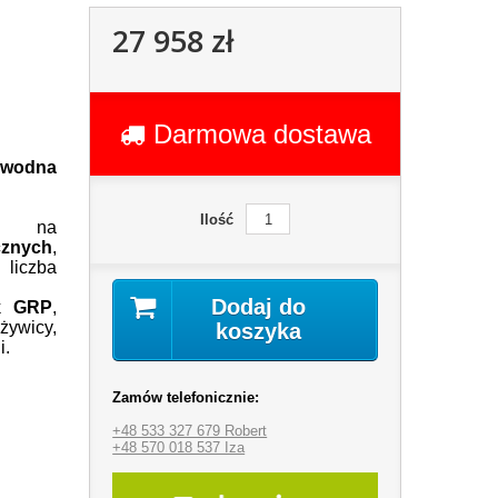
27 958 zł
Darmowa dostawa
zawodna
Ilość
ta na
znych
,
liczba
Dodaj do
ik
GRP
,
ywicy,
koszyka
i.
Zamów telefonicznie:
+48 533 327 679 Robert
+48 570 018 537 Iza