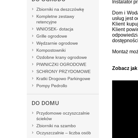
Instalator 
Zbiorniki na deszczówkę
Dom i Woda 
Kompletne zestawy
usług jest 
retencyjne
Klient kup
WNIOSEK- dotacja
Klient powi
odpowiedzi
Grille ogrodowe
dostępności
Wędzarnie ogrodowe
Kompostowniki
Montaż moż
Ozdobne krany ogrodowe
PIWNICZKI OGRODOWE
Zobacz jak
SCHRONY PRZYDOMOWE
Kratki Drogowo Parkingowe
Pompy Pedrollo
DO DOMU
Przydomowe oczyszczalnie
ścieków
Zbiorniki na szambo
Oczyszczalnie – liczba osób