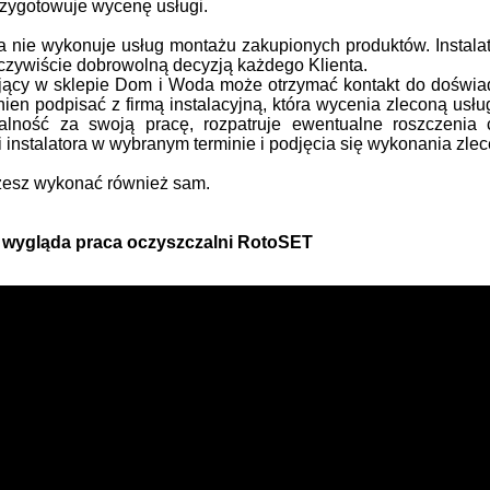
przygotowuje wycenę usługi.
nie wykonuje usług montażu zakupionych produktów. Instalato
oczywiście dobrowolną decyzją każdego Klienta.
ujący w sklepie Dom i Woda może otrzymać kontakt do doświa
nien podpisać z firmą instalacyjną, która wycenia zleconą usłu
alność za swoją pracę, rozpatruje ewentualne roszczenia
 instalatora w wybranym terminie i podjęcia się wykonania zlec
esz wykonać również sam.
 wygląda praca oczyszczalni RotoSET