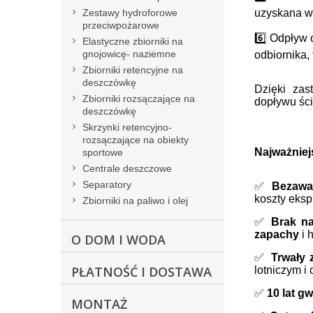
uzyskana wo
Zestawy hydroforowe
przeciwpożarowe
6️⃣ Odpływ
Elastyczne zbiorniki na
gnojowicę- naziemne
odbiornika,
Zbiorniki retencyjne na
deszczówkę
Dzięki zas
Zbiorniki rozsączające na
dopływu ści
deszczówkę
Skrzynki retencyjno-
rozsączające na obiekty
Najważniej
sportowe
Centrale deszczowe
Separatory
✅
Bezawa
koszty eksp
Zbiorniki na paliwo i olej
✅
Brak na
zapachy
i 
O DOM I WODA
✅
Trwały 
PŁATNOŚĆ I DOSTAWA
lotniczym i
✅
10 lat g
MONTAŻ