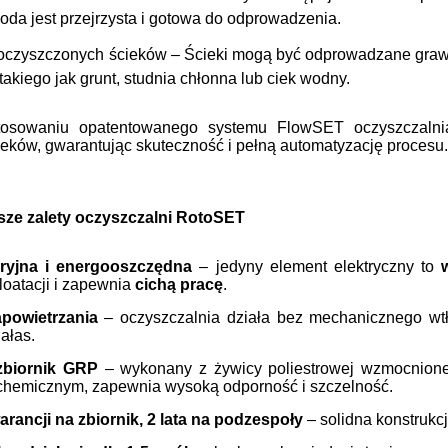
da jest przejrzysta i gotowa do odprowadzenia.
 oczyszczonych ścieków – Ścieki mogą być odprowadzane grawi
 takiego jak grunt, studnia chłonna lub ciek wodny.
tosowaniu opatentowanego systemu FlowSET oczyszczalnia 
eków, gwarantując skuteczność i pełną automatyzację procesu
sze zalety oczyszczalni RotoSET
ryjna i energooszczędna
– jedyny element elektryczny to
loatacji i zapewnia
cichą pracę
.
powietrzania
– oczyszczalnia działa bez mechanicznego wtł
hałas.
zbiornik GRP
– wykonany z żywicy poliestrowej wzmocnione
 chemicznym, zapewnia wysoką odporność i szczelność.
warancji na zbiornik, 2 lata na podzespoły
– solidna konstrukc