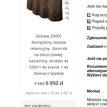
Jeśli nie m
1️⃣ Kup ocz
2️⃣ Poproś
3️⃣ Prześl
Zestaw 2000l.
Zgłoszeni
Kompletny zestaw
Zadzwoń i 
retencyjny: zbiornik
na deszczówkę,
Jeśli nie 
naziemny, drzewo 4x
500l + 4x kranik + 4x
Rozumiemy,
alternatyw
zbieracz Speedy
Wybierz do
6 950 zł
7 183
Montaż
Najniższa cena z 30 dni: 6 567 zł
Montaże są
skrócić cza
DO OGRODU