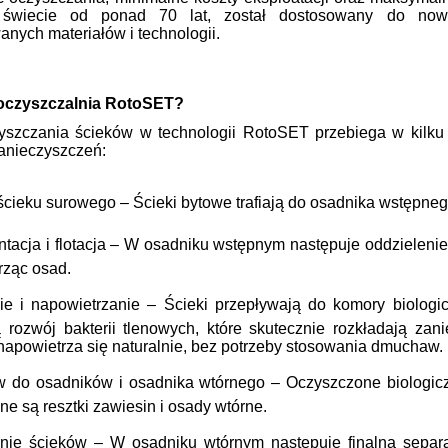
świecie od ponad 70 lat, został dostosowany do nowo
nych materiałów i technologii.
 oczyszczalnia RotoSET?
yszczania ścieków w technologii RotoSET przebiega w kilku 
anieczyszczeń:
ścieku surowego – Ścieki bytowe trafiają do osadnika wstępneg
tacja i flotacja – W osadniku wstępnym następuje oddzielenie 
rząc osad.
nie i napowietrzanie – Ścieki przepływają do komory biologi
 rozwój bakterii tlenowych, które skutecznie rozkładają zan
 napowietrza się naturalnie, bez potrzeby stosowania dmuchaw.
w do osadników i osadnika wtórnego – Oczyszczone biologiczn
e są resztki zawiesin i osady wtórne.
anie ścieków – W osadniku wtórnym następuje finalna separa