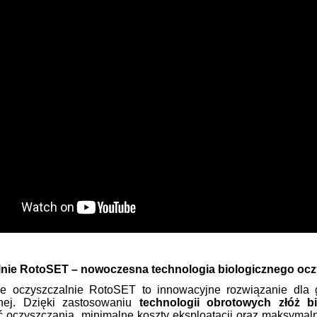
nie RotoSET – nowoczesna technologia biologicznego ocz
 oczyszczalnie RotoSET to innowacyjne rozwiązanie dla
jnej. Dzięki zastosowaniu
technologii obrotowych złóż b
ć oczyszczania, minimalne koszty eksploatacji oraz maksyma