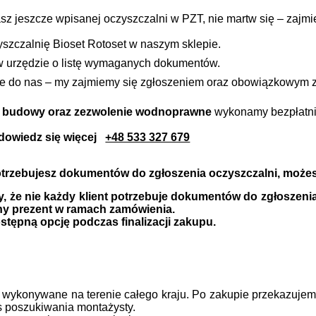
asz jeszcze wpisanej oczyszczalni w PZT, nie martw się – zajmi
yszczalnię Bioset Rotoset w naszym sklepie.
 w urzędzie o listę wymaganych dokumentów.
ij je do nas – my zajmiemy się zgłoszeniem oraz obowiązkowy
e budowy oraz zezwolenie wodnoprawne
wykonamy bezpłatni
dowiedz się więcej
+48 533 327 679
potrzebujesz dokumentów do zgłoszenia oczyszczalni, możes
 że nie każdy klient potrzebuje dokumentów do zgłoszenia 
ny prezent w ramach zamówienia.
stępną opcję podczas finalizacji zakupu.
 wykonywane na terenie całego kraju.
Po zakupie przekazujem
s poszukiwania montażysty.