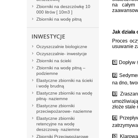
na całym 
Zbiorniki na deszczówkę 10
zaawansowa
000 litrów [ 10m3 ]
Zbiorniki na wodę pitną
Jak działa
INWESTYCJE
Proces ocz
usuwanie z
Oczyszczalnie biologiczne
Oczyszczalnie- inwestycje
Zbiorniki na ścieki
1️⃣ Dopływ 
Zbiorniki na wodę pitną –
podziemne
2️⃣ Sedymen
Elastyczne zbiorniki na ścieki
na dno, two
i wodę brudną
Elastyczne zbiorniki na wodę
3️⃣ Zrasza
pitną- naziemne
umożliwiają
Elastyczne zbiorniki
złoże stale
przeciwpożarowe- naziemne
4️⃣ Przepły
Elastyczne zbiorniki
retencyjne na wodę
zatrzymywan
deszczową- naziemne
5️⃣ Klarow
Zbiorniki Przeciwpożarowe