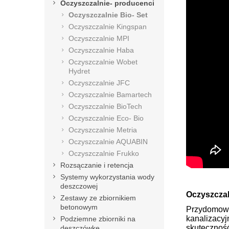
Oczyszczalnie- producenci
Oczyszczalnie Bio- Set
Oczyszczalnie Kingspan
Oczyszczalnie MPI
Oczyszczalnie Haba
Oczyszczalnie Wobet
Hydret
Oczyszczalnie JFC
Oczyszczalnie Bamartech
Oczyszczalnie BioTech
Oczyszczalnie Eco- Bio
Oczyszczalnie Metria
Oczyszczalnie AQUABIN
Oczyszczalnie Frukko
Rozsączanie i retencja
Systemy wykorzystania wody
deszczowej
Oczyszczal
Zestawy ze zbiornikiem
betonowym
Przydomowe
kanalizacy
Podziemne zbiorniki na
skutecznoś
deszczówkę