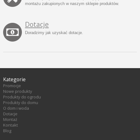
montażu zakupionych w naszym sklepie produktów.
Dotacje
Doradzimy jak uzyskać dotacje.
Kategorie
Promocje
Nowe produkty
Produkty do ogrodu
Produkty do domu
O dom i woda
Dotacje
Montaż
Kontakt
Blog