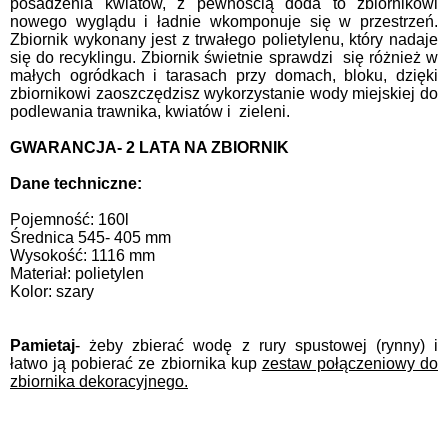
posadzenia kwiatów, z pewnością doda to zbiornikowi
nowego wyglądu i ładnie wkomponuje się w przestrzeń.
Zbiornik wykonany jest z trwałego polietylenu, który nadaje
się do recyklingu.
Zbiornik świetnie sprawdzi się różnież w
małych ogródkach i tarasach przy domach, bloku, dzięki
zbiornikowi zaoszczędzisz wykorzystanie wody miejskiej do
podlewania trawnika, kwiatów i zieleni.
GWARANCJA- 2 LATA NA ZBIORNIK
Dane techniczne:
Pojemność: 160l
Średnica 545- 405 mm
Wysokość: 1116 mm
Materiał: polietylen
Kolor: szary
Pamietaj
- żeby zbierać wodę z rury spustowej (rynny) i
łatwo ją pobierać ze zbiornika kup
zestaw połączeniowy do
zbiornika dekoracyjnego.