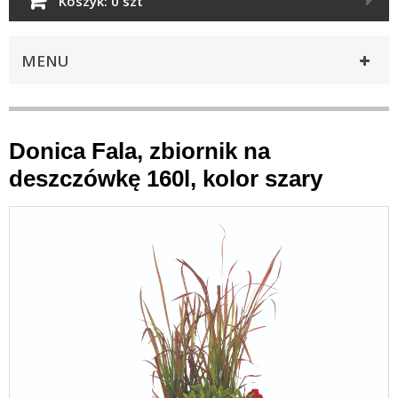
Koszyk:
0 szt
MENU
Donica Fala, zbiornik na
deszczówkę 160l, kolor szary