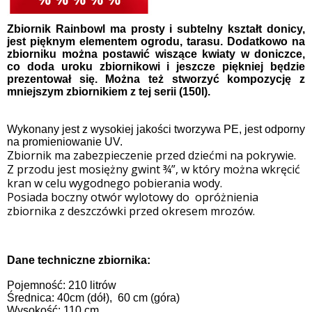
Zbiornik Rainbowl
ma prosty i subtelny kształt donicy,
jest pięknym elementem ogrodu, tarasu. Dodatkowo na
zbiorniku można postawić wiszące kwiaty w doniczce,
co doda uroku zbiornikowi i jeszcze piękniej będzie
prezentował się. Można też stworzyć kompozycję z
mniejszym zbiornikiem z tej serii (150l).
Wykonany jest z wysokiej jakości tworzywa PE, jest odporny
na promieniowanie UV.
Zbiornik ma zabezpieczenie przed dziećmi na pokrywie.
Z
przodu jest mosiężny gwint ¾”, w który można wkręcić
kran w celu wygodnego pobierania wody.
Posiada
boczny otwór wylotowy do opróżnienia
zbiornika z deszczówki przed okresem mrozów.
Dane techniczne zbiornika:
Pojemność: 210 litrów
Średnica: 40cm (dół), 60 cm (góra)
Wysokość: 110 cm