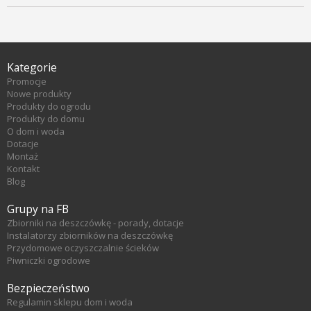
Kategorie
Promocje
Nowe produkty
Produkty do ogrodu
Produkty do domu
O dom i woda
Dotacje
Montaż
Kontakt
Blog
Grupy na FB
Zbiorniki na deszczówkę - porady, dotacje
Instalatorzy zbiorników na deszczówkę
Przydomowe oczyszczalnie ścieków
Piwniczki ogrodowe
Bezpieczeństwo
Regulamin sklepu dom i woda