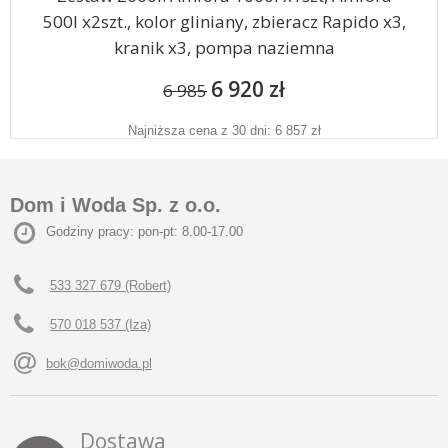
500l x2szt., kolor gliniany, zbieracz Rapido x3,
kranik x3, pompa naziemna
6 920 zł
6 985
Najniższa cena z 30 dni: 6 857 zł
Dom i Woda Sp. z o.o.
Godziny pracy: pon-pt: 8.00-17.00
533 327 679 (Robert)
570 018 537 (Iza)
bok@domiwoda.pl
Dostawa