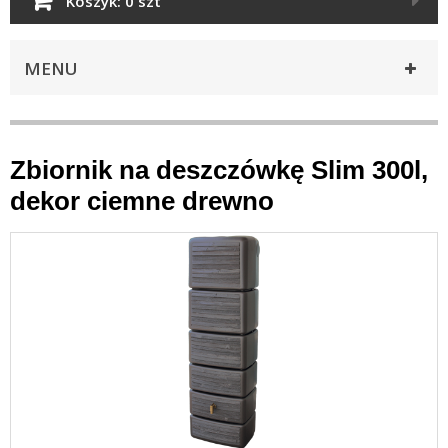
Koszyk:
0 szt
MENU
Zbiornik na deszczówkę Slim 300l,
dekor ciemne drewno