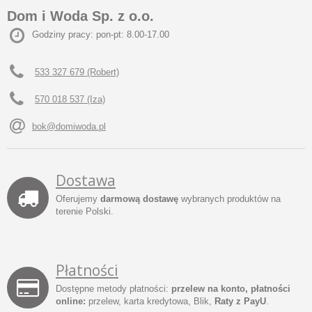
Dom i Woda Sp. z o.o.
Godziny pracy: pon-pt: 8.00-17.00
533 327 679 (Robert)
570 018 537 (Iza)
bok@domiwoda.pl
Dostawa
Oferujemy
darmową dostawę
wybranych produktów na
terenie Polski.
Płatności
Dostępne metody płatności:
przelew na konto, płatności
online:
przelew, karta kredytowa, Blik,
Raty z PayU
.