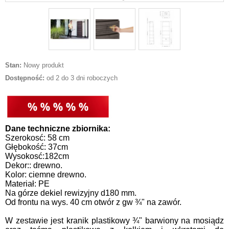
Stan:
Nowy produkt
Dostępność:
od 2 do 3 dni roboczych
Dane techniczne zbiornika:
Szerokosć: 58 cm
Głębokość: 37cm
Wysokosć:182cm
Dekor:: drewno.
Kolor: ciemne drewno.
Materiał: PE
Na górze dekiel rewizyjny d180 mm.
Od frontu na wys. 40 cm otwór z gw ¾" na zawór.
W zestawie jest kranik plastikowy ¾" barwiony na mosiądz