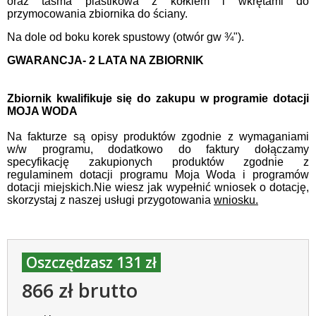
oraz taśma plastikowa z kołkiem i wkrętami do
przymocowania zbiornika do ściany.
Na dole od boku korek spustowy (otwór gw ¾").
GWARANCJA- 2 LATA NA ZBIORNIK
Zbiornik kwalifikuje się do zakupu w programie dotacji
MOJA WODA
Na fakturze są opisy produktów zgodnie z wymaganiami
w/w programu, dodatkowo do faktury dołączamy
specyfikację zakupionych produktów zgodnie z
regulaminem dotacji programu Moja Woda i programów
dotacji miejskich.
Nie wiesz jak wypełnić wniosek o dotację,
skorzystaj z naszej usługi przygotowania
wniosku.
Oszczędzasz 131 zł
866 zł brutto