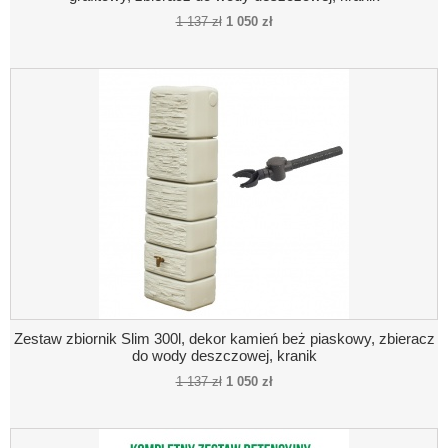
1 137 zł
1 050 zł
Zestaw zbiornik Slim 300l, dekor kamień beż piaskowy, zbieracz
do wody deszczowej, kranik
1 137 zł
1 050 zł