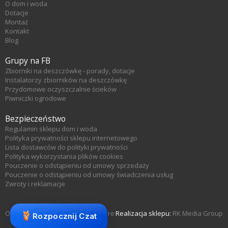
O dom i woda
Dotacje
Montaż
Kontakt
Blog
Grupy na FB
Zbiorniki na deszczówkę - porady, dotacje
Instalatorzy zbiorników na deszczówkę
Przydomowe oczyszczalnie ścieków
Piwniczki ogrodowe
Bezpieczeństwo
Regulamin sklepu dom i woda
Polityka prywatności sklepu internetowego
Lista dostawców do polityki prywatności
Polityka wykorzystania plików cookies
Pouczenie o odstąpieniu od umowy sprzedaży
Pouczenie o odstąpieniu od umowy świadczenia usług
Zwroty i reklamacje
Oprogramowanie sklepu KQS.store
Realizacja sklepu:
RK Media Group
Rozpocznij Czat