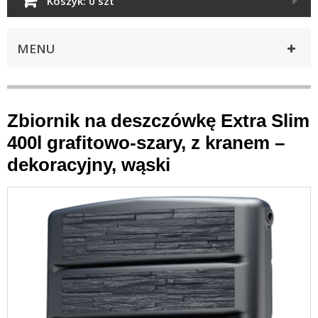
Koszyk:
0 szt
MENU
Zbiornik na deszczówkę Extra Slim
400l grafitowo-szary, z kranem –
dekoracyjny, wąski