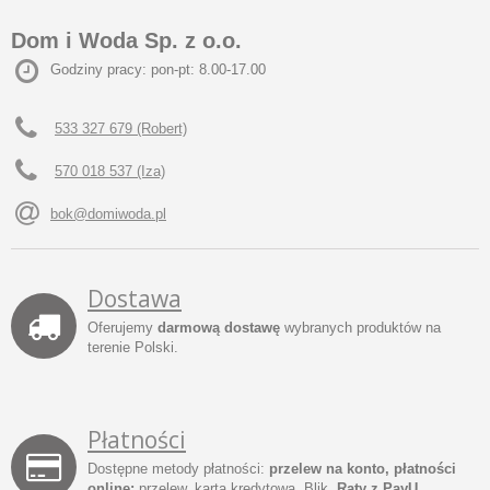
Dom i Woda Sp. z o.o.
Godziny pracy: pon-pt: 8.00-17.00
533 327 679 (Robert)
570 018 537 (Iza)
bok@domiwoda.pl
Dostawa
Oferujemy
darmową dostawę
wybranych produktów na
terenie Polski.
Płatności
Dostępne metody płatności:
przelew na konto, płatności
online:
przelew, karta kredytowa, Blik,
Raty z PayU
.