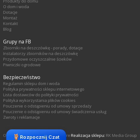
Produkty do domu
O dom i woda
Dotacje
Montaż
Kontakt
Blog
Grupy na FB
Zbiorniki na deszczówkę - porady, dotacje
Instalatorzy zbiorników na deszczówkę
Przydomowe oczyszczalnie ścieków
Piwniczki ogrodowe
Bezpieczeństwo
Regulamin sklepu dom i woda
Polityka prywatności sklepu internetowego
Lista dostawców do polityki prywatności
Polityka wykorzystania plików cookies
Pouczenie o odstąpieniu od umowy sprzedaży
Pouczenie o odstąpieniu od umowy świadczenia usług
Zwroty i reklamacje
Oprogramowanie sklepu KQS.store
Realizacja sklepu:
RK Media Group
Rozpocznij Czat