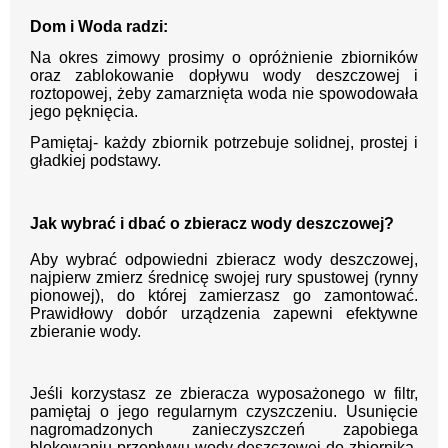
Dom i Woda radzi:
Na okres zimowy prosimy o opróżnienie zbiorników
oraz zablokowanie dopływu wody deszczowej i
roztopowej, żeby zamarznięta woda nie spowodowała
jego pęknięcia.
Pamiętaj- każdy zbiornik potrzebuje solidnej, prostej i
gładkiej podstawy.
Jak wybrać i dbać o zbieracz wody deszczowej?
Aby wybrać odpowiedni zbieracz wody deszczowej,
najpierw zmierz średnicę swojej rury spustowej (rynny
pionowej), do której zamierzasz go zamontować.
Prawidłowy dobór urządzenia zapewni efektywne
zbieranie wody.
Jeśli korzystasz ze zbieracza wyposażonego w filtr,
pamiętaj o jego regularnym czyszczeniu. Usunięcie
nagromadzonych zanieczyszczeń zapobiega
blokowaniu przepływu wody deszczowej do zbiornika,