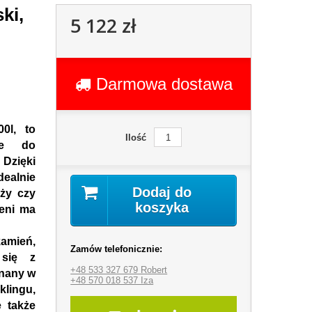
ki,
5 122 zł
Darmowa dostawa
0l, t
o
Ilość
nie do
zięki
alnie
Dodaj do
ży czy
koszyka
zeni ma
kamień
,
Zamów telefonicznie:
 się z
+48 533 327 679 Robert
onany w
+48 570 018 537 Iza
lingu,
e także