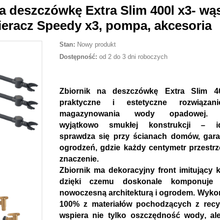
a deszczówkę Extra Slim 400l x3- wąs
bieracz Speedy x3, pompa, akcesoria
Stan:
Nowy produkt
Dostępność:
od 2 do 3 dni roboczych
Zbiornik na deszczówkę
Extra Slim 40
praktyczne i estetyczne rozwiąza
magazynowania wody opadowej. D
wyjątkowo smukłej konstrukcji
– ide
sprawdza się przy ścianach domów, gara
ogrodzeń, gdzie każdy centymetr przestr
znaczenie.
Zbiornik ma
dekoracyjny front imitujący 
dzięki czemu doskonale komponuje
nowoczesną architekturą i ogrodem. Wyk
100% z materiałów pochodzących z recyk
wspiera nie tylko
oszczędność wody
, al