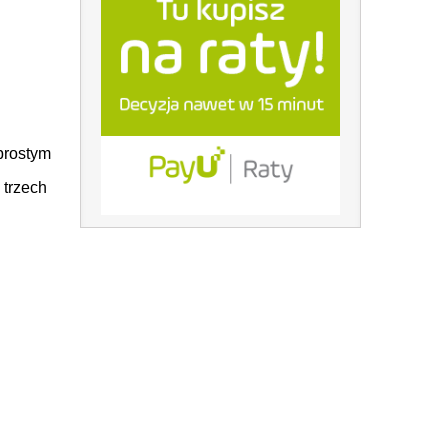
rostym
 trzech