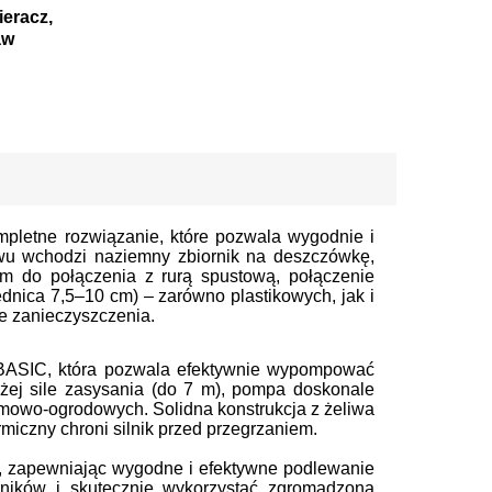
ieracz,
aw
letne rozwiązanie, które pozwala wygodnie i
wu wchodzi naziemny zbiornik na deszczówkę,
m do połączenia z rurą spustową, połączenie
dnica 7,5–10 cm) – zarówno plastikowych, jak i
ze zanieczyszczenia.
BASIC, która pozwala efektywnie wypompować
użej sile zasysania (do 7 m), pompa doskonale
omowo-ogrodowych. Solidna konstrukcja z żeliwa
miczny chroni silnik przed przegrzaniem.
ę, zapewniając wygodne i efektywne podlewanie
ników i skutecznie wykorzystać zgromadzoną