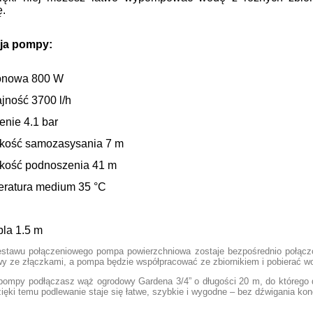
ę.
cja pompy:
onowa 800 W
jność 3700 l/h
enie 4.1 bar
kość samozasysania 7 m
kość podnoszenia 41 m
eratura medium 35 °C
bla 1.5 m
stawu połączeniowego pompa powierzchniowa zostaje bezpośrednio połącz
wy ze złączkami, a pompa będzie współpracować ze zbiornikiem i pobierać w
pompy podłączasz wąż ogrodowy Gardena 3/4” o długości 20 m, do którego d
zięki temu podlewanie staje się łatwe, szybkie i wygodne – bez dźwigania 