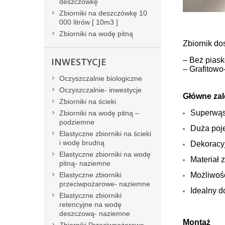
deszczówkę
Zbiorniki na deszczówkę 10
000 litrów [ 10m3 ]
Zbiorniki na wodę pitną
Zbiornik do
INWESTYCJE
– Beż pias
– Grafitowo
Oczyszczalnie biologiczne
Oczyszczalnie- inwestycje
Główne zal
Zbiorniki na ścieki
Superwąsk
Zbiorniki na wodę pitną –
podziemne
Duża poj
Elastyczne zbiorniki na ścieki
i wodę brudną
Dekoracyj
Elastyczne zbiorniki na wodę
Materiał 
pitną- naziemne
Elastyczne zbiorniki
Możliwoś
przeciwpożarowe- naziemne
Idealny 
Elastyczne zbiorniki
retencyjne na wodę
deszczową- naziemne
Montaż