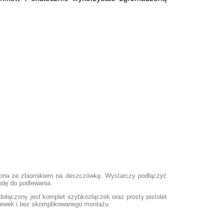
ona ze zbiornikiem na deszczówkę. Wystarczy podłączyć
odę do podlewania.
ołączony jest komplet szybkozłączek oraz prosty pistolet
konewek i bez skomplikowanego montażu.