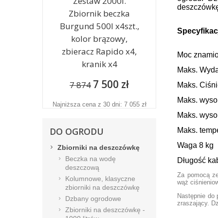
Zestaw 2000l.
deszczówk
Zbiornik beczka
Burgund 500l x4szt.,
Specyfika
kolor brązowy,
zbieracz Rapido x4,
Moc znami
kranik x4
Maks. Wyda
7 500 zł
7 874
Maks. Ciśni
Maks. wyso
Najniższa cena z 30 dni: 7 055 zł
Maks. wyso
DO OGRODU
Maks. temp
Waga 8 kg
Zbiorniki na deszczówkę
Beczka na wodę
Długość ka
deszczową
Za pomocą ze
Kolumnowe, klasyczne
wąż ciśnienio
zbiorniki na deszczówkę
Następnie do 
Dzbany ogrodowe
zraszający. D
Zbiorniki na deszczówkę -