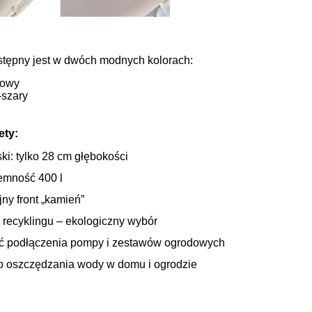
stępny jest w dwóch modnych kolorach:
kowy
-szary
ety:
i: tylko 28 cm głębokości
emność 400 l
ny front „kamień”
z recyklingu – ekologiczny wybór
ć podłączenia pompy i zestawów ogrodowych
do oszczędzania wody w domu i ogrodzie