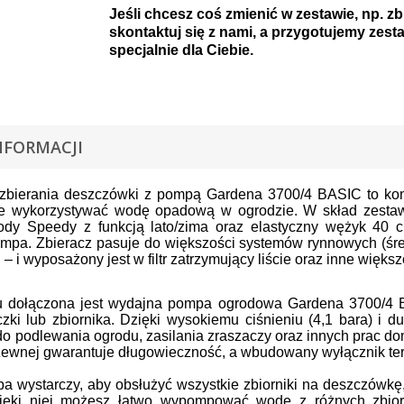
Jeśli chcesz coś zmienić w zestawie, np. zb
skontaktuj się z nami, a przygotujemy zest
specjalnie dla Ciebie.
NFORMACJI
zbierania deszczówki z pompą Gardena 3700/4 BASIC to komp
ie wykorzystywać wodę opadową w ogrodzie. W skład zesta
ody Speedy z funkcją lato/zima oraz elastyczny wężyk 40 c
ompa. Zbieracz pasuje do większości systemów rynnowych (śre
– i wyposażony jest w filtr zatrzymujący liście oraz inne więks
 dołączona jest wydajna pompa ogrodowa Gardena 3700/4 
ki lub zbiornika. Dzięki wysokiemu ciśnieniu (4,1 bara) i d
do podlewania ogrodu, zasilania zraszaczy oraz innych prac d
rdzewnej gwarantuje długowieczność, a wbudowany wyłącznik ter
a wystarczy, aby obsłużyć wszystkie zbiorniki na deszczówk
ięki niej możesz łatwo wypompować wodę z różnych zbior