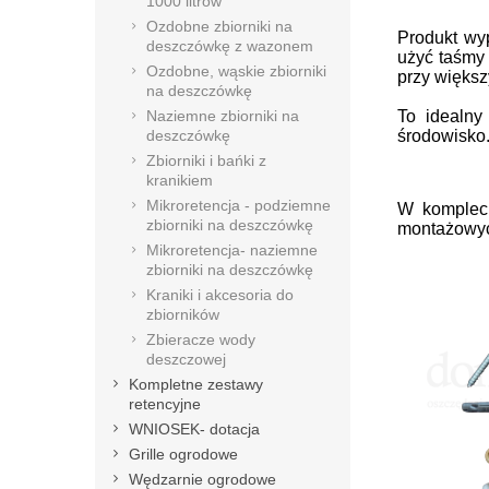
1000 litrów
Ozdobne zbiorniki na
Produkt w
deszczówkę z wazonem
użyć taśmy 
Ozdobne, wąskie zbiorniki
przy więks
na deszczówkę
Naziemne zbiorniki na
To idealny
deszczówkę
środowisko
Zbiorniki i bańki z
kranikiem
Mikroretencja - podziemne
W kompleci
zbiorniki na deszczówkę
montażowych
Mikroretencja- naziemne
zbiorniki na deszczówkę
Kraniki i akcesoria do
zbiorników
Zbieracze wody
deszczowej
Kompletne zestawy
retencyjne
WNIOSEK- dotacja
Grille ogrodowe
Wędzarnie ogrodowe