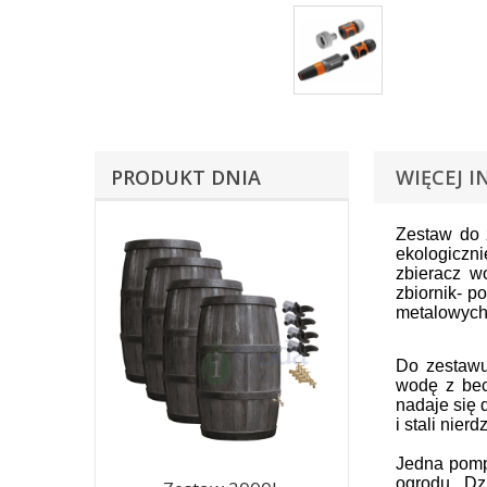
PRODUKT DNIA
WIĘCEJ I
Zestaw do 
ekologiczn
zbieracz w
zbiornik- p
metalowych 
Do zestawu
wodę z becz
nadaje się 
i stali nie
Jedna pomp
ogrodu. Dz