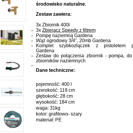
środowisko naturalne.
Zestaw zawiera:
3x Zbiornik 400l
3x
Zbieracz Speedy z filtrem
Pompę naziemną Gardena
Wąż ogrodowy 3/4'', 20mb Gardena
Komplet szybkozłączek z pistoletem p
Gardena
Zestaw do połączenia zbiornik - pompa, do
zbiorników naziemnych
Dane techniczne:
pojemność: 400 l
szerokość: 119 cm
głębokość: 28 cm
wysokość: 184 cm
waga: 31kg
kolor: grafitowo- szary
materiał: PE