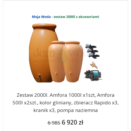
Zestaw 2000l. Amfora 1000l x1szt, Amfora
500l x2szt., kolor gliniany, zbieracz Rapido x3,
kranik x3, pompa naziemna
6 920 zł
6 985