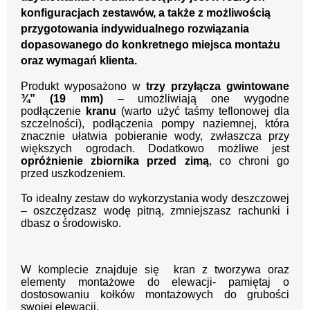
konfiguracjach zestawów, a także z możliwością
przygotowania indywidualnego rozwiązania
dopasowanego do konkretnego miejsca montażu
oraz wymagań klienta.
Produkt wyposażono w
trzy przyłącza gwintowane
¾” (19 mm)
– umożliwiają one wygodne
podłączenie
kranu
(warto użyć taśmy teflonowej dla
szczelności)
, podłączenia pompy naziemnej, która
znacznie ułatwia pobieranie wody, zwłaszcza przy
większych ogrodach. Dodatkowo możliwe jest
opróżnienie zbiornika przed zimą
, co chroni go
przed uszkodzeniem.
To idealny zestaw do wykorzystania wody deszczowej
– oszczędzasz wodę pitną, zmniejszasz rachunki i
dbasz o środowisko.
W komplecie znajduje się kran z tworzywa oraz
elementy montażowe do elewacji- pamiętaj o
dostosowaniu kołków montażowych do grubości
swojej elewacji.