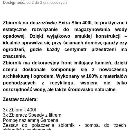
Dostępność:
od 2 do 3 dni roboczych
Zbiornik na deszczówkę
Extra Slim 400l, t
o praktyczne i
estetyczne rozwiązanie do magazynowania wody
opadowej. Dzięki
wyjątkowo smukłej konstrukcji
–
idealnie sprawdza się przy ścianach domów, garaży czy
ogrodzeń, gdzie każdy centymetr przestrzeni ma
znaczenie.
Zbiornik ma
dekoracyjny front imitujący kamień
, dzięki
czemu doskonale komponuje się z nowoczesną
architekturą i ogrodem. Wykonany w 100% z materiałów
pochodzących z recyklingu, wspiera nie tylko
oszczędność wody
, ale także środowisko naturalne.
Zestaw zawiera:
3x Zbiornik 400l
3x
Zbieracz Speedy z filtrem
Pompę naziemną Gardena
Zestaw do połączenia zbiornik - pompa, do trzech