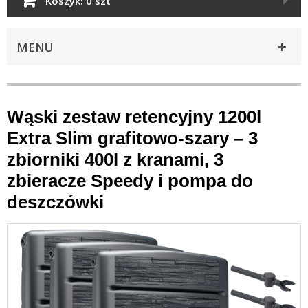
Koszyk:
0 szt
MENU
Wąski zestaw retencyjny 1200l
Extra Slim grafitowo-szary – 3
zbiorniki 400l z kranami, 3
zbieracze Speedy i pompa do
deszczówki