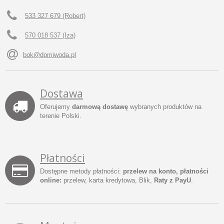
533 327 679 (Robert)
570 018 537 (Iza)
bok@domiwoda.pl
Dostawa
Oferujemy
darmową dostawę
wybranych produktów na
terenie Polski.
Płatności
Dostępne metody płatności:
przelew na konto, płatności
online:
przelew, karta kredytowa, Blik,
Raty z PayU
.