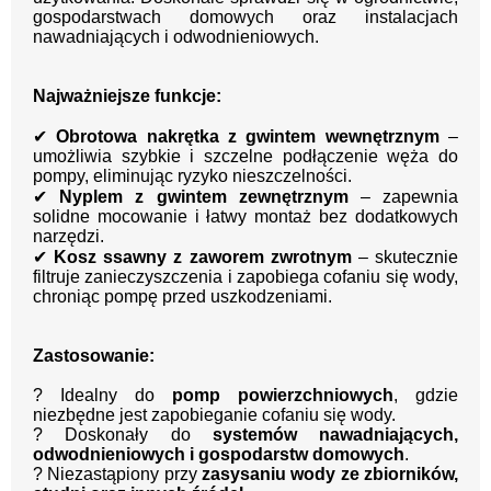
gospodarstwach domowych oraz instalacjach
nawadniających i odwodnieniowych.
Najważniejsze funkcje:
✔
Obrotowa nakrętka z gwintem wewnętrznym
–
umożliwia szybkie i szczelne podłączenie węża do
pompy, eliminując ryzyko nieszczelności.
✔
Nyplem z gwintem zewnętrznym
– zapewnia
solidne mocowanie i łatwy montaż bez dodatkowych
narzędzi.
✔
Kosz ssawny z zaworem zwrotnym
– skutecznie
filtruje zanieczyszczenia i zapobiega cofaniu się wody,
chroniąc pompę przed uszkodzeniami.
Zastosowanie:
? Idealny do
pomp powierzchniowych
, gdzie
niezbędne jest zapobieganie cofaniu się wody.
? Doskonały do
systemów nawadniających,
odwodnieniowych i gospodarstw domowych
.
? Niezastąpiony przy
zasysaniu wody ze zbiorników,