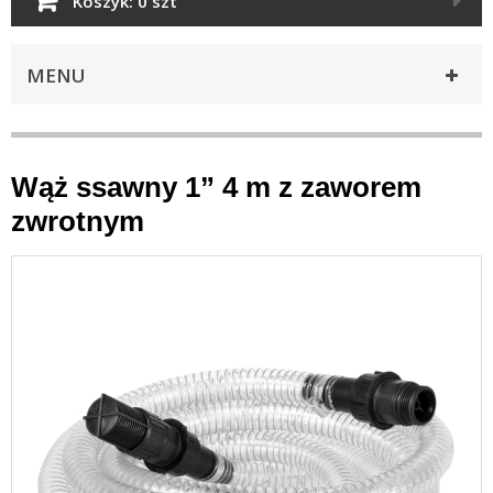
Koszyk:
0 szt
MENU
Wąż ssawny 1” 4 m z zaworem
zwrotnym