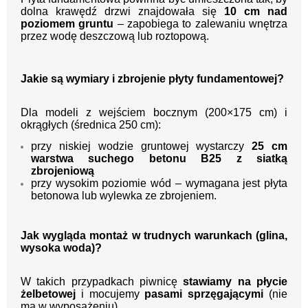
dolna krawędź drzwi znajdowała się
10 cm nad
poziomem gruntu
– zapobiega to zalewaniu wnętrza
przez wodę deszczową lub roztopową.
Jakie są wymiary i zbrojenie płyty fundamentowej?
Dla modeli z wejściem bocznym (200×175 cm) i
okrągłych (średnica 250 cm):
przy niskiej wodzie gruntowej wystarczy
25 cm
warstwa suchego betonu B25 z siatką
zbrojeniową
przy wysokim poziomie wód – wymagana jest płyta
betonowa lub wylewka ze zbrojeniem.
Jak wygląda montaż w trudnych warunkach (glina,
wysoka woda)?
W takich przypadkach piwnicę
stawiamy na płycie
żelbetowej
i mocujemy
pasami sprzęgającymi
(nie
ma w wyposażeniu).