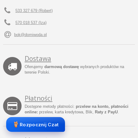
533 327 679 (Robert)
570 018 537 (Iza)
bok@domiwoda.pl
Dostawa
Oferujemy
darmową dostawę
wybranych produktów na
terenie Polski.
Płatności
Dostępne metody płatności:
przelew na konto, płatności
online:
przelew, karta kredytowa, Blik,
Raty z PayU
.
Rozpocznij Czat