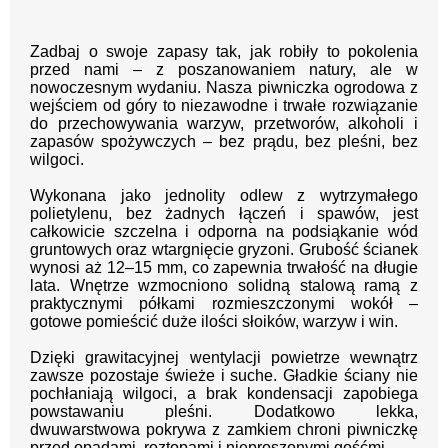
Zadbaj o swoje zapasy tak, jak robiły to pokolenia
przed nami – z poszanowaniem natury, ale w
nowoczesnym wydaniu. Nasza piwniczka ogrodowa z
wejściem od góry to niezawodne i trwałe rozwiązanie
do przechowywania warzyw, przetworów, alkoholi i
zapasów spożywczych – bez prądu, bez pleśni, bez
wilgoci.
Wykonana jako jednolity odlew z wytrzymałego
polietylenu, bez żadnych łączeń i spawów, jest
całkowicie szczelna i odporna na podsiąkanie wód
gruntowych oraz wtargnięcie gryzoni. Grubość ścianek
wynosi aż 12–15 mm, co zapewnia trwałość na długie
lata. Wnętrze wzmocniono solidną stalową ramą z
praktycznymi półkami rozmieszczonymi wokół –
gotowe pomieścić duże ilości słoików, warzyw i win.
Dzięki grawitacyjnej wentylacji powietrze wewnątrz
zawsze pozostaje świeże i suche. Gładkie ściany nie
pochłaniają wilgoci, a brak kondensacji zapobiega
powstawaniu pleśni. Dodatkowo lekka,
dwuwarstwowa pokrywa z zamkiem chroni piwniczkę
przed opadami, roztopami i nieproszonymi gośćmi.