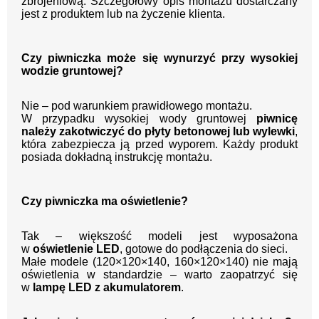
zbrojeniową. Szczegółowy opis montażu dostarczany
jest z produktem lub na życzenie klienta.
Czy piwniczka może się wynurzyć przy wysokiej
wodzie gruntowej?
Nie – pod warunkiem prawidłowego montażu.
W przypadku wysokiej wody gruntowej
piwnicę
należy zakotwiczyć do płyty betonowej lub wylewki
,
która zabezpiecza ją przed wyporem. Każdy produkt
posiada dokładną instrukcję montażu.
Czy piwniczka ma oświetlenie?
Tak – większość modeli jest wyposażona
w
oświetlenie LED
, gotowe do podłączenia do sieci.
Małe modele (120×120×140, 160×120×140) nie mają
oświetlenia w standardzie – warto zaopatrzyć się
w
lampę LED z akumulatorem
.