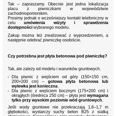
Tak – zapraszamy. Obecnie jest jedna lokalizacja
placu z piwniczkami w województwie
zachodniopomorskim.
Prosimy jednak o wcześniejszy kontakt telefoniczny w
celu
umówienia wizyty i sprawdzenia
dostępności
wybranego modelu.
Zakup można też zrealizować z wyprzedzeniem, a
następnie odebrać piwniczkę osobiście.
Czy potrzebna jest płyta betonowa pod piwniczkę?
Tak, ale zależy od modelu i warunków gruntowych.
Dla piwnic z wejściem od góry (150×150 cm,
200×200 cm) –
gotowa
płyta betonowa lub
wylewka jest konieczna
.
Dla piwnic z wejściem bocznym (175×200 cm) i
okrągłych (średnica 250 cm) – płyta jest
wymagana
tylko przy wysokim poziomie wód gruntowych
.
Jeśli wody gruntowe nie przekraczają 1,6–1,7 m
głębokości, wystarczy suchy beton B25 z siatką