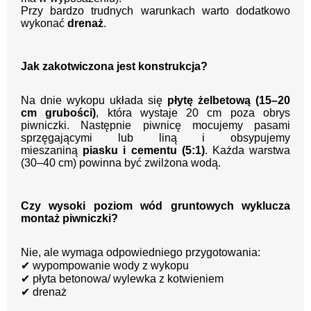
Przy bardzo trudnych warunkach warto dodatkowo
wykonać
drenaż
.
Jak zakotwiczona jest konstrukcja?
Na dnie wykopu układa się
płytę żelbetową (15–20
cm grubości)
, która wystaje 20 cm poza obrys
piwniczki. Następnie piwnicę mocujemy pasami
sprzęgającymi lub liną i obsypujemy
mieszaniną
piasku i cementu (5:1)
. Każda warstwa
(30–40 cm) powinna być zwilżona wodą.
Czy wysoki poziom wód gruntowych wyklucza
montaż piwniczki?
Nie, ale wymaga odpowiedniego przygotowania:
✔
wypompowanie wody z wykopu
✔
płyta betonowa/ wylewka z kotwieniem
✔
drenaż