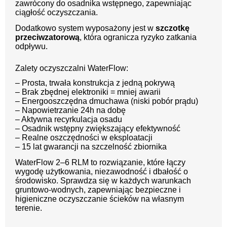
zawrócony do osadnika wstępnego, zapewniając
ciągłość oczyszczania.
Dodatkowo system wyposażony jest w
szczotkę
przeciwzatorową
, która ogranicza ryzyko zatkania
odpływu.
Zalety oczyszczalni WaterFlow:
– Prosta, trwała konstrukcja z jedną pokrywą
– Brak zbędnej elektroniki = mniej awarii
– Energooszczędna dmuchawa (niski pobór prądu)
– Napowietrzanie 24h na dobę
– Aktywna recyrkulacja osadu
– Osadnik wstępny zwiększający efektywność
– Realne oszczędności w eksploatacji
– 15 lat gwarancji na szczelność zbiornika
WaterFlow 2–6 RLM to rozwiązanie, które łączy
wygodę użytkowania, niezawodność i dbałość o
środowisko. Sprawdza się w każdych warunkach
gruntowo-wodnych, zapewniając bezpieczne i
higieniczne oczyszczanie ścieków na własnym
terenie.