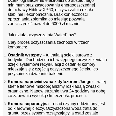
Dzięki ograniczeniu elektroniki do absolutnego
minimum oraz zastosowaniu energooszczędnej
dmuchawy Hiblow XP60, oczyszczalnia działa
stabilnie i ekonomicznie. Brak konieczności
opróżniania zbiornika co miesiąc pozwala
zaoszczędzić nawet do 6000 zł rocznie.
Jak działa oczyszczalnia WaterFlow?
Cały proces oczyszczania zachodzi w trzech
komorach:
Osadnik wstępny
– tu trafiają ścieki surowe z
budynku. Dochodzi do ich wstępnego oczyszczenia, a
dzięki systemowi recyrkulacji z ostatniej komory
mieszają się z częścią oczyszczonego ścieku, co
przyspiesza działanie bakterii.
Komora napowietrzana z dyfuzorem Jaeger
– w tej
strefie tlenowe mikroorganizmy rozkładają związki
organiczne. Napowietrzanie trwa 24 godziny na dobę,
co zapewnia wysoką skuteczność procesu.
Komora separacyjna
– osad czynny oddzielany jest
od klarownej cieczy. Oczyszczona woda trafia do
gruntu przez system rozsączający, a osad zostaje