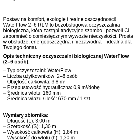
Postaw na komfort, ekologię i realne oszczędności!
WaterFlow 2–6 RLM to bezobsługowa oczyszczalnia
biologiczna, która zastąpi tradycyjne szambo i pozwoli Ci
zapomnieć o comiesięcznym wywozie nieczystości. Prosta
w obsłudze, energooszczędna i niezawodna – idealna dla
Twojego domu.
Opis techniczny oczyszczalni biologicznej WaterFlow
(2–6 osób):
– Typ oczyszczalni: WaterFlow
– Liczba użytkowników: 2–6 osób
– Objętość całkowita: 3,8 m³
– Przepustowość hydrauliczna: 0,9 m³/dobę
– Średnica wlotu: 160 mm
– Średnica włazu / ilość: 670 mm / 1 szt.
Wymiary zbiornika:
– Długość (L): 3,00 m
– Szerokość (S): 1,30 m
– Wysokość całkowita (H): 1,84 m
– Wysokość do wlotu (h): 1,30 m