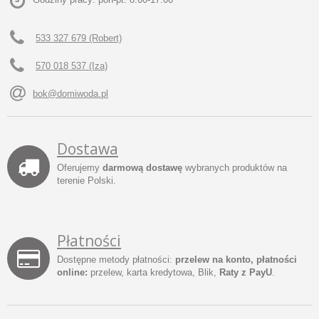
533 327 679 (Robert)
570 018 537 (Iza)
bok@domiwoda.pl
Dostawa
Oferujemy
darmową dostawę
wybranych produktów na
terenie Polski.
Płatności
Dostępne metody płatności:
przelew na konto, płatności
online:
przelew, karta kredytowa, Blik,
Raty z PayU
.