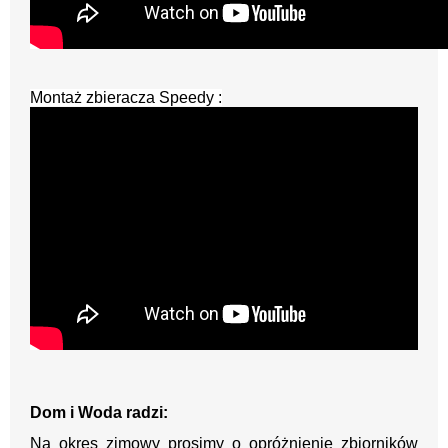
Montaż zbieracza Spee
dy :
Dom i Woda radzi:
Na okres zimowy prosimy o opróżnienie zbiorników