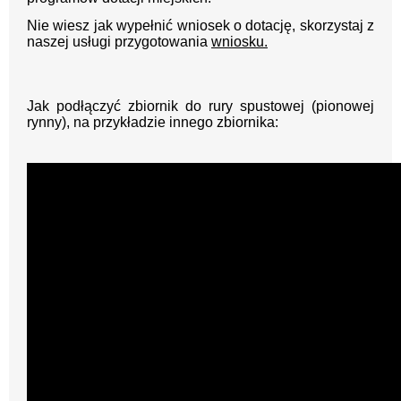
Nie wiesz jak wypełnić wniosek o dotację, skorzystaj z
naszej usługi przygotowania
wniosku.
Jak podłączyć zbiornik do rury spustowej (pionowej
rynny), na przykładzie innego zbiornika: