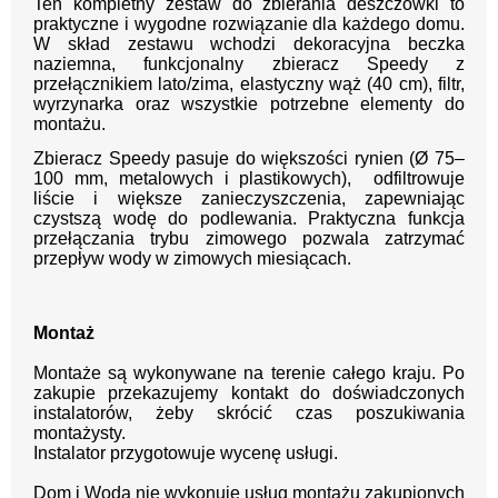
Ten kompletny zestaw do zbierania deszczówki to
praktyczne i wygodne rozwiązanie dla każdego domu.
W skład zestawu wchodzi dekoracyjna beczka
naziemna, funkcjonalny zbieracz Speedy z
przełącznikiem lato/zima, elastyczny wąż (40 cm), filtr,
wyrzynarka oraz wszystkie potrzebne elementy do
montażu.
Zbieracz Speedy pasuje do większości rynien (Ø 75–
100 mm, metalowych i plastikowych), odfiltrowuje
liście i większe zanieczyszczenia, zapewniając
czystszą wodę do podlewania. Praktyczna funkcja
przełączania trybu zimowego pozwala zatrzymać
przepływ wody w zimowych miesiącach.
Montaż
Montaże są wykonywane na terenie całego kraju.
Po
zakupie przekazujemy kontakt
do doświadczonych
instalatorów, żeby skrócić czas poszukiwania
montażysty.
Instalator przygotowuje wycenę usługi.
Dom i Woda nie wykonuje usług montażu zakupionych