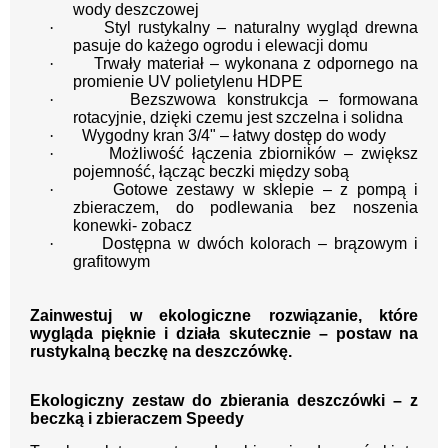
wody deszczowej
·
Styl rustykalny – naturalny wygląd drewna
pasuje do każego ogrodu i elewacji domu
·
Trwały materiał – wykonana z odpornego na
promienie UV polietylenu HDPE
·
Bezszwowa konstrukcja – formowana
rotacyjnie, dzięki czemu jest szczelna i solidna
·
Wygodny kran 3/4" – łatwy dostęp do wody
·
Możliwość łączenia zbiorników – zwiększ
pojemność, łącząc beczki między sobą
·
Gotowe zestawy w sklepie – z pompą i
zbieraczem, do podlewania bez noszenia
konewki- zobacz
·
Dostępna w dwóch kolorach – brązowym i
grafitowym
Zainwestuj w ekologiczne rozwiązanie, które
wygląda pięknie i działa skutecznie – postaw na
rustykalną beczkę na deszczówkę.
Ekologiczny zestaw do zbierania deszczówki – z
beczką i zbieraczem Speedy