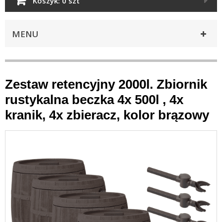
Koszyk:
0 szt
MENU
Zestaw retencyjny 2000l. Zbiornik
rustykalna beczka 4x 500l , 4x
kranik, 4x zbieracz, kolor brązowy