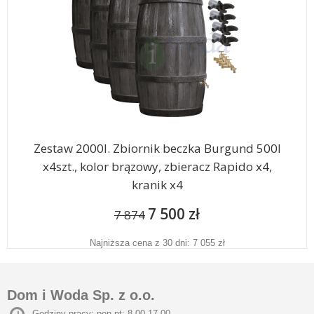
Zestaw 2000l. Zbiornik beczka Burgund 500l
x4szt., kolor brązowy, zbieracz Rapido x4,
kranik x4
7 500 zł
7 874
Najniższa cena z 30 dni: 7 055 zł
Dom i Woda Sp. z o.o.
Godziny pracy: pon-pt: 8.00-17.00