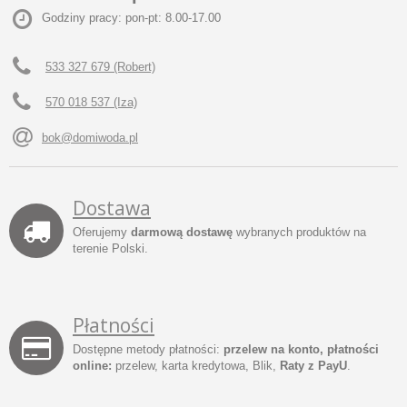
Godziny pracy: pon-pt: 8.00-17.00
533 327 679 (Robert)
570 018 537 (Iza)
bok@domiwoda.pl
Dostawa
Oferujemy
darmową dostawę
wybranych produktów na
terenie Polski.
Płatności
Dostępne metody płatności:
przelew na konto, płatności
online:
przelew, karta kredytowa, Blik,
Raty z PayU
.