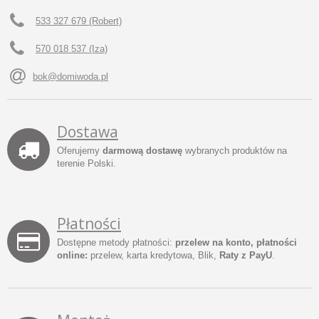
533 327 679 (Robert)
570 018 537 (Iza)
bok@domiwoda.pl
Dostawa
Oferujemy
darmową dostawę
wybranych produktów na
terenie Polski.
Płatności
Dostępne metody płatności:
przelew na konto, płatności
online:
przelew, karta kredytowa, Blik,
Raty z PayU
.