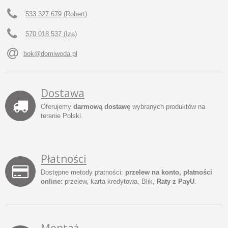
533 327 679 (Robert)
570 018 537 (Iza)
bok@domiwoda.pl
Dostawa
Oferujemy
darmową dostawę
wybranych produktów na
terenie Polski.
Płatności
Dostępne metody płatności:
przelew na konto, płatności
online:
przelew, karta kredytowa, Blik,
Raty z PayU
.