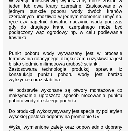
W wersji podstawowej wyposażony może zostać w
jeden lub dwa krany czerpalne. Zastosowanie w
jednym punkcie poboru wody dwóch kranów
czerpalnych umożliwia w jednym momencie umyć np.
ręce czy napełnić dowolne naczynie wodą podczas
gdy do drugiego kranu czerpalnego może być
podłączony wąż ogrodowy np. w celu podlewania
trawnika.
Punkt poboru wody wytwarzany jest w procesie
formowania rotacyjnego,
dzięki czemu uzyskiwana jest
blisko siedmio milimetrowa grubość ścianki.
Zastosowana technologia produkcji sprawia, iż
konstrukcja punktu poboru
wody jest bardzo
wytrzymała oraz stabilna.
W podstawie wykonane są otwory montażowe co
maksymalnie upraszcza
sposób mocowania punktu
poboru wody do stałego podłoża.
Do produkcji wykorzystywany jest specjalny polietylen
wysokiej gęstości
odporny na promienie UV.
Wyżej wymienione zalety oraz odpowiednio dobrany