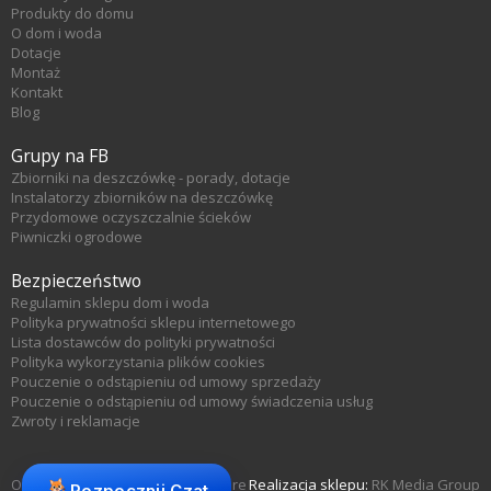
Produkty do domu
O dom i woda
Dotacje
Montaż
Kontakt
Blog
Grupy na FB
Zbiorniki na deszczówkę - porady, dotacje
Instalatorzy zbiorników na deszczówkę
Przydomowe oczyszczalnie ścieków
Piwniczki ogrodowe
Bezpieczeństwo
Regulamin sklepu dom i woda
Polityka prywatności sklepu internetowego
Lista dostawców do polityki prywatności
Polityka wykorzystania plików cookies
Pouczenie o odstąpieniu od umowy sprzedaży
Pouczenie o odstąpieniu od umowy świadczenia usług
Zwroty i reklamacje
Oprogramowanie sklepu KQS.store
Realizacja sklepu:
RK Media Group
Rozpocznij Czat