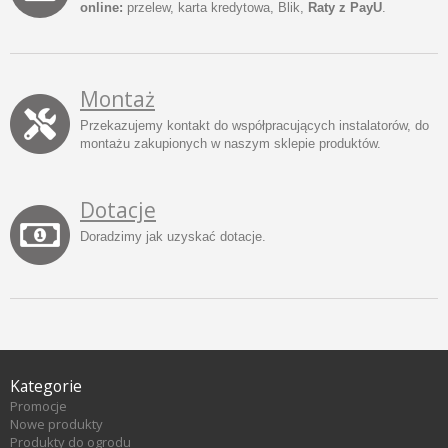
online:
przelew, karta kredytowa, Blik,
Raty z PayU
.
Montaż
Przekazujemy kontakt do współpracujących instalatorów, do
montażu zakupionych w naszym sklepie produktów.
Dotacje
Doradzimy jak uzyskać dotacje.
Kategorie
Promocje
Nowe produkty
Produkty do ogrodu