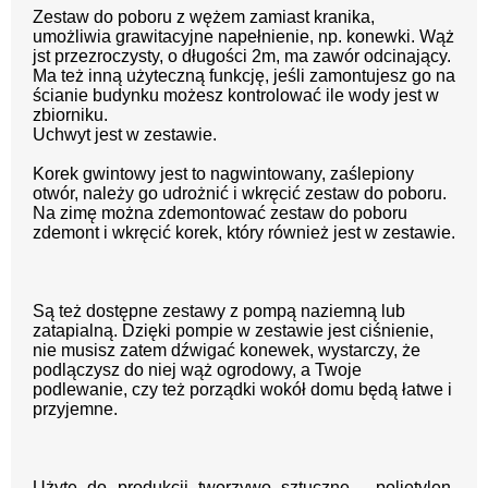
Zestaw do poboru z wężem zamiast kranika,
umożliwia grawitacyjne napełnienie, np. konewki. Wąż
jst przezroczysty, o długości 2m, ma zawór odcinający.
Ma też inną użyteczną funkcję, jeśli zamontujesz go na
ścianie budynku możesz kontrolować ile wody jest w
zbiorniku.
Uchwyt jest w zestawie.
Korek gwintowy jest to nagwintowany, zaślepiony
otwór, należy go udrożnić i wkręcić zestaw do poboru.
Na zimę można zdemontować zestaw do poboru
zdemont i wkręcić korek, który również jest w zestawie.
Są też dostępne zestawy z pompą naziemną lub
zatapialną. Dzięki pompie w zestawie jest ciśnienie,
nie musisz zatem dźwigać konewek, wystarczy, że
podlączysz do niej wąż ogrodowy, a Twoje
podlewanie, czy też porządki wokół domu będą łatwe i
przyjemne.
Użyte do produkcji tworzywo sztuczne - polietylen,