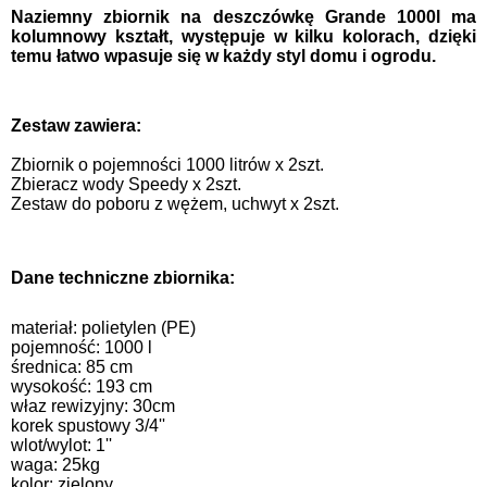
Naziemny zbiornik na deszczówkę Grande 1000l ma
kolumnowy kształt, występuje w kilku kolorach, dzięki
temu łatwo wpasuje się w każdy styl domu i ogrodu.
Zestaw zawiera:
Zbiornik o pojemności 1000 litrów x 2szt.
Zbieracz wody Speedy x 2szt.
Zestaw do poboru z wężem, uchwyt x 2szt.
Dane techniczne zbiornika:
materiał: polietylen (PE)
pojemność: 1000 l
średnica: 85 cm
wysokość: 193 cm
właz rewizyjny: 30cm
korek spustowy 3/4''
wlot/wylot: 1''
waga: 25kg
kolor: zielony