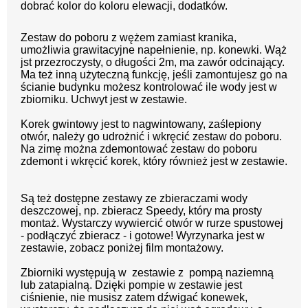
dobrać kolor do koloru elewacji, dodatków.
Zestaw do poboru z wężem zamiast kranika,
umożliwia grawitacyjne napełnienie, np. konewki. Wąż
jst przezroczysty, o długości 2m, ma zawór odcinający.
Ma też inną użyteczną funkcję, jeśli zamontujesz go na
ścianie budynku możesz kontrolować ile wody jest w
zbiorniku. Uchwyt jest w zestawie.
Korek gwintowy jest to nagwintowany, zaślepiony
otwór, należy go udrożnić i wkręcić zestaw do poboru.
Na zimę można zdemontować zestaw do poboru
zdemont i wkręcić korek, który również jest w zestawie.
Są też dostępne zestawy ze zbieraczami wody
deszczowej, np. z
bieracz Speedy, który ma prosty
montaż. Wystarczy wywiercić otwór w rurze spustowej
- podłączyć zbieracz - i gotowe! Wyrzynarka jest w
zestawie, z
obacz poniżej film montażowy.
Zbiorniki występują w zestawie z pompą naziemną
lub zatapialną. Dzięki pompie w zestawie jest
ciśnienie, nie musisz zatem dźwigać konewek,