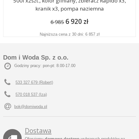
500l x2szt., kolor gliniany, zbieracz Rapido x3,
kranik x3, pompa naziemna
6 920 zł
6 985
Najniższa cena z 30 dni: 6 857 zł
Dom i Woda Sp. z o.o.
Godziny pracy: pon-pt: 8.00-17.00
533 327 679 (Robert)
570 018 537 (Iza)
bok@domiwoda.pl
Dostawa
Oferujemy
darmową dostawę
wybranych produktów na