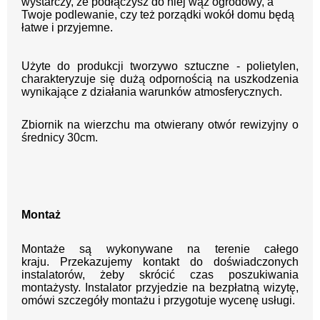
wystarczy, że podłączysz do niej wąż ogrodowy, a
Twoje podlewanie, czy też porządki wokół domu będą
łatwe i przyjemne.
Użyte do produkcji tworzywo sztuczne - polietylen,
charakteryzuje się dużą odpornością na uszkodzenia
wynikające z działania warunków atmosferycznych.
Zbiornik na wierzchu ma otwierany otwór rewizyjny o
średnicy 30cm.
Montaż
Montaże są wykonywane na terenie całego
kraju.
Przekazujemy kontakt
do doświadczonych
instalatorów, żeby skrócić czas poszukiwania
montażysty.
Instalator przyjedzie na bezpłatną wizytę,
omówi szczegóły montażu i przygotuje wycenę usługi.