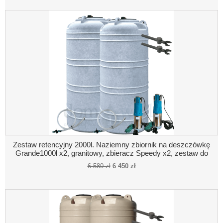
Zestaw retencyjny 2000l. Naziemny zbiornik na deszczówkę
Grande1000l x2, granitowy, zbieracz Speedy x2, zestaw do
poboru wody, pompa zatapialna x2
6 580 zł
6 450 zł