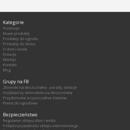
Kategorie
Promocje
Nowe produkty
Produkty do ogrodu
Produkty do domu
O dom i woda
Dotacje
Montaż
Kontakt
Blog
Grupy na FB
Zbiorniki na deszczówkę - porady, dotacje
Instalatorzy zbiorników na deszczówkę
Przydomowe oczyszczalnie ścieków
Piwniczki ogrodowe
Bezpieczeństwo
Regulamin sklepu dom i woda
Polityka prywatności sklepu internetowego