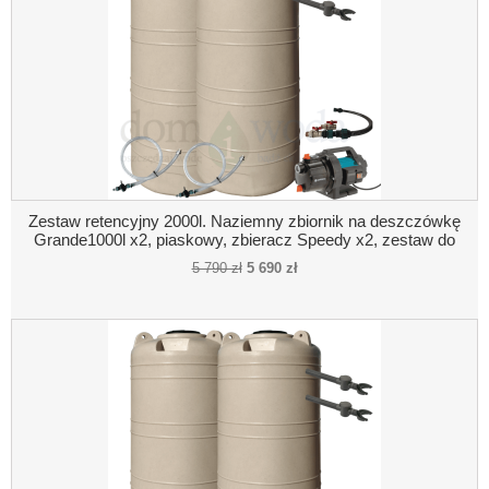
Zestaw retencyjny 2000l. Naziemny zbiornik na deszczówkę
Grande1000l x2, piaskowy, zbieracz Speedy x2, zestaw do
poboru wody, pompa naziemna, połączenie pompa- zbiornik
5 790 zł
5 690 zł