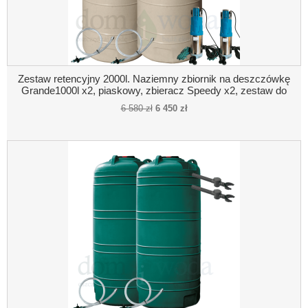
Zestaw retencyjny 2000l. Naziemny zbiornik na deszczówkę
Grande1000l x2, piaskowy, zbieracz Speedy x2, zestaw do
poboru wody, pompa zatapialna x2
6 580 zł
6 450 zł