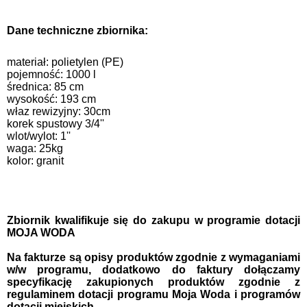
Dane techniczne zbiornika:
materiał: polietylen (PE)
pojemność: 1000 l
średnica: 85 cm
wysokość: 193 cm
właz rewizyjny: 30cm
korek spustowy 3/4''
wlot/wylot: 1''
waga: 25kg
kolor: granit
Zbiornik kwalifikuje się do zakupu w programie dotacji
MOJA WODA
Na fakturze są opisy produktów zgodnie z wymaganiami
w/w programu, dodatkowo do faktury dołączamy
specyfikację zakupionych produktów zgodnie z
regulaminem dotacji programu Moja Woda i programów
dotacji miejskich.