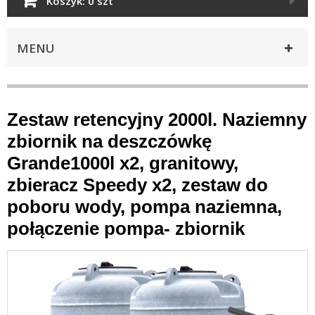
Koszyk:
0 szt
MENU
Zestaw retencyjny 2000l. Naziemny
zbiornik na deszczówkę
Grande1000l x2, granitowy,
zbieracz Speedy x2, zestaw do
poboru wody, pompa naziemna,
połączenie pompa- zbiornik