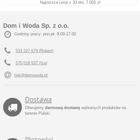
Najniższa cena z 30 dni: 7 055 zł
Dom i Woda Sp. z o.o.
Godziny pracy: pon-pt: 8.00-17.00
533 327 679 (Robert)
570 018 537 (Iza)
bok@domiwoda.pl
Dostawa
Oferujemy
darmową dostawę
wybranych produktów na
terenie Polski.
Płatności