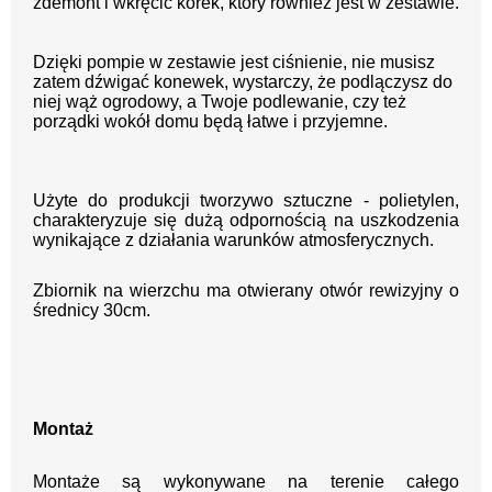
zdemont i wkręcić korek, który również jest w zestawie.
Dzięki pompie w zestawie jest ciśnienie, nie musisz
zatem dźwigać konewek, wystarczy, że podlączysz do
niej wąż ogrodowy, a Twoje podlewanie, czy też
porządki wokół domu będą łatwe i przyjemne.
Użyte do produkcji tworzywo sztuczne - polietylen,
charakteryzuje się dużą odpornością na uszkodzenia
wynikające z działania warunków atmosferycznych.
Zbiornik na wierzchu ma otwierany otwór rewizyjny o
średnicy 30cm.
Montaż
Montaże są wykonywane na terenie całego