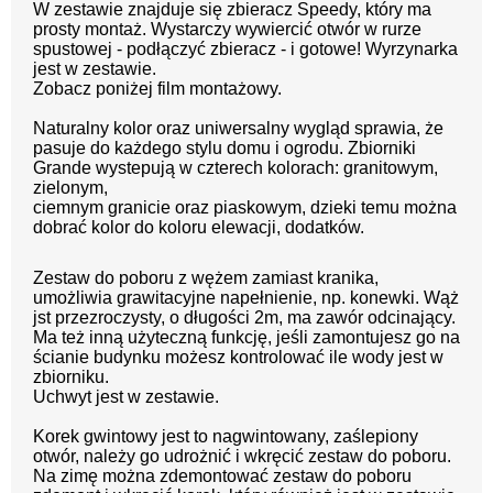
W zestawie znajduje się zbieracz Speedy, który ma
prosty montaż. Wystarczy wywiercić otwór w rurze
spustowej - podłączyć zbieracz - i gotowe! Wyrzynarka
jest w zestawie.
Zobacz poniżej film montażowy.
Naturalny kolor oraz uniwersalny wygląd sprawia, że
pasuje do każdego stylu domu i ogrodu. Zbiorniki
Grande wystepują w czterech kolorach:
granitowym,
zielonym,
ciemnym granicie oraz piaskowym, dzieki temu można
dobrać kolor do koloru elewacji, dodatków.
Zestaw do poboru z wężem zamiast kranika,
umożliwia grawitacyjne napełnienie, np. konewki. Wąż
jst przezroczysty, o długości 2m, ma zawór odcinający.
Ma też inną użyteczną funkcję, jeśli zamontujesz go na
ścianie budynku możesz kontrolować ile wody jest w
zbiorniku.
Uchwyt jest w zestawie.
Korek gwintowy jest to nagwintowany, zaślepiony
otwór, należy go udrożnić i wkręcić zestaw do poboru.
Na zimę można zdemontować zestaw do poboru