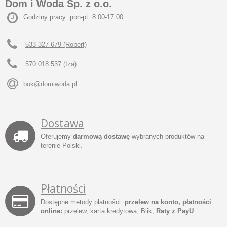
Dom i Woda Sp. z o.o.
Godziny pracy: pon-pt: 8.00-17.00
533 327 679 (Robert)
570 018 537 (Iza)
bok@domiwoda.pl
Dostawa
Oferujemy
darmową dostawę
wybranych produktów na
terenie Polski.
Płatności
Dostępne metody płatności:
przelew na konto, płatności
online:
przelew, karta kredytowa, Blik,
Raty z PayU
.