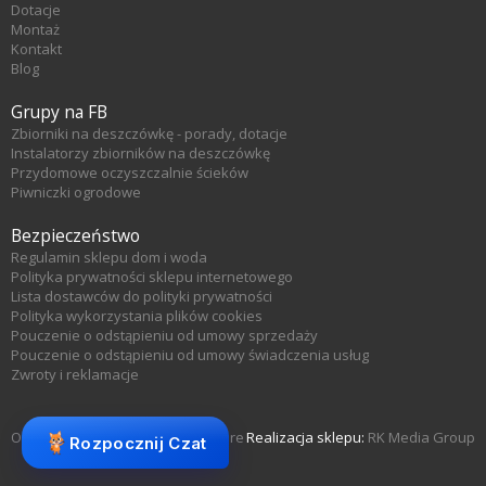
Dotacje
Montaż
Kontakt
Blog
Grupy na FB
Zbiorniki na deszczówkę - porady, dotacje
Instalatorzy zbiorników na deszczówkę
Przydomowe oczyszczalnie ścieków
Piwniczki ogrodowe
Bezpieczeństwo
Regulamin sklepu dom i woda
Polityka prywatności sklepu internetowego
Lista dostawców do polityki prywatności
Polityka wykorzystania plików cookies
Pouczenie o odstąpieniu od umowy sprzedaży
Pouczenie o odstąpieniu od umowy świadczenia usług
Zwroty i reklamacje
Oprogramowanie sklepu KQS.store
Realizacja sklepu:
RK Media Group
Rozpocznij Czat