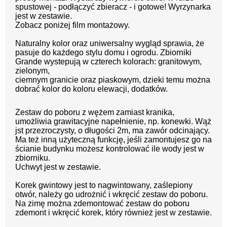
spustowej - podłączyć zbieracz - i gotowe! Wyrzynarka
jest w zestawie.
Zobacz poniżej film montażowy.
Naturalny kolor oraz uniwersalny wygląd sprawia, że
pasuje do każdego stylu domu i ogrodu. Zbiorniki
Grande wystepują w czterech kolorach:
granitowym,
zielonym,
ciemnym granicie oraz piaskowym, dzieki temu można
dobrać kolor do koloru elewacji, dodatków.
Zestaw do poboru z wężem zamiast kranika,
umożliwia grawitacyjne napełnienie, np. konewki. Wąż
jst przezroczysty, o długości 2m, ma zawór odcinający.
Ma też inną użyteczną funkcję, jeśli zamontujesz go na
ścianie budynku możesz kontrolować ile wody jest w
zbiorniku.
Uchwyt jest w zestawie.
Korek gwintowy jest to nagwintowany, zaślepiony
otwór, należy go udrożnić i wkręcić zestaw do poboru.
Na zimę można zdemontować zestaw do poboru
zdemont i wkręcić korek, który również jest w zestawie.