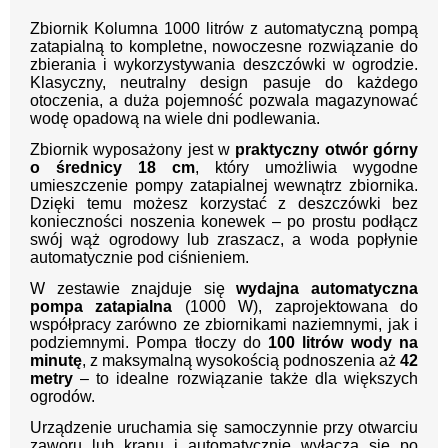
Zbiornik Kolumna 1000 litrów z automatyczną pompą
zatapialną to kompletne, nowoczesne rozwiązanie do
zbierania i wykorzystywania deszczówki w ogrodzie.
Klasyczny, neutralny design pasuje do każdego
otoczenia, a duża pojemność pozwala magazynować
wodę opadową na wiele dni podlewania.
Zbiornik wyposażony jest w
praktyczny otwór górny
o średnicy 18 cm
, który umożliwia wygodne
umieszczenie pompy zatapialnej wewnątrz zbiornika.
Dzięki temu możesz korzystać z deszczówki bez
konieczności noszenia konewek – po prostu podłącz
swój wąż ogrodowy lub zraszacz, a woda popłynie
automatycznie pod ciśnieniem.
W zestawie znajduje się
wydajna automatyczna
pompa zatapialna
(1000 W), zaprojektowana do
współpracy zarówno ze zbiornikami naziemnymi, jak i
podziemnymi. Pompa tłoczy do
100 litrów wody na
minutę
, z maksymalną wysokością podnoszenia aż
42
metry
– to idealne rozwiązanie także dla większych
ogrodów.
Urządzenie uruchamia się samoczynnie przy otwarciu
zaworu lub kranu i automatycznie wyłącza się po