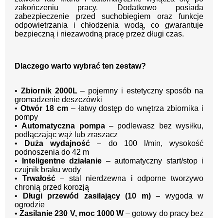
zakończeniu pracy. Dodatkowo posiada
zabezpieczenie przed suchobiegiem oraz funkcje
odpowietrzania i chłodzenia wodą, co gwarantuje
bezpieczną i niezawodną pracę przez długi czas.
Dlaczego warto wybrać ten zestaw?
•
Zbiornik 2000L
– pojemny i estetyczny sposób na
gromadzenie deszczówki
•
Otwór 18 cm
– łatwy dostęp do wnętrza zbiornika i
pompy
•
Automatyczna pompa
– podlewasz bez wysiłku,
podłączając wąż lub zraszacz
•
Duża wydajność
– do 100 l/min, wysokość
podnoszenia do 42 m
•
Inteligentne działanie
– automatyczny start/stop i
czujnik braku wody
•
Trwałość
– stal nierdzewna i odporne tworzywo
chronią przed korozją
•
Długi przewód zasilający (10 m)
– wygoda w
ogrodzie
•
Zasilanie 230 V, moc 1000 W
– gotowy do pracy bez