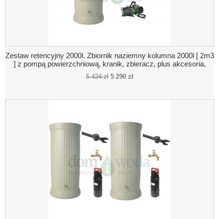
Zestaw retencyjny 2000l. Zbiornik naziemny kolumna 2000l [ 2m3
] z pompą powierzchniową, kranik, zbieracz, plus akcesoria,
kolor beż- piaskowy
5 424 zł
5 290 zł