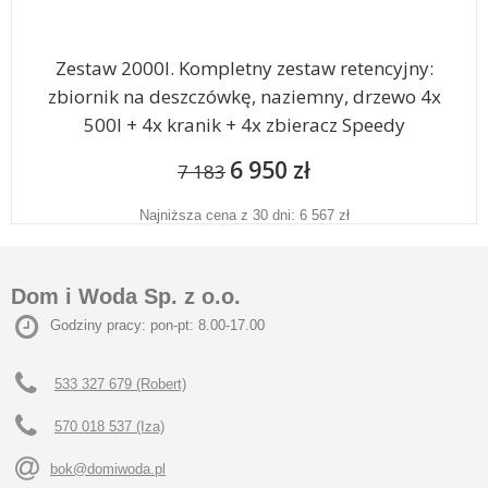
Zestaw 2000l. Kompletny zestaw retencyjny:
zbiornik na deszczówkę, naziemny, drzewo 4x
500l + 4x kranik + 4x zbieracz Speedy
6 950 zł
7 183
Najniższa cena z 30 dni: 6 567 zł
Dom i Woda Sp. z o.o.
Godziny pracy: pon-pt: 8.00-17.00
533 327 679 (Robert)
570 018 537 (Iza)
bok@domiwoda.pl