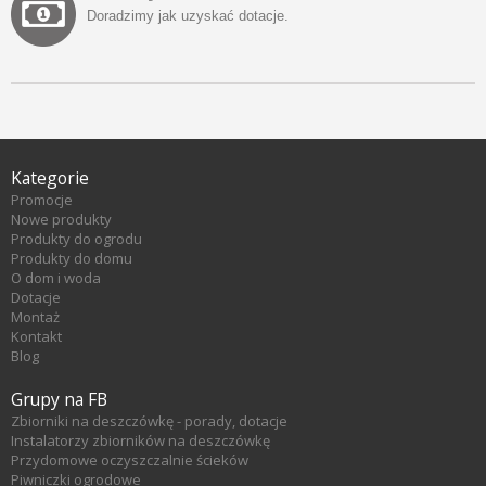
Doradzimy jak uzyskać dotacje.
Kategorie
Promocje
Nowe produkty
Produkty do ogrodu
Produkty do domu
O dom i woda
Dotacje
Montaż
Kontakt
Blog
Grupy na FB
Zbiorniki na deszczówkę - porady, dotacje
Instalatorzy zbiorników na deszczówkę
Przydomowe oczyszczalnie ścieków
Piwniczki ogrodowe