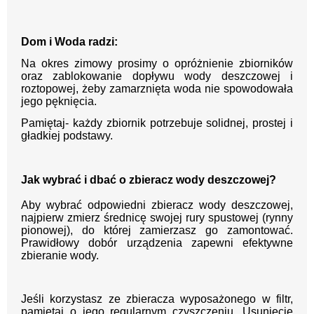
Dom i Woda radzi:
Na okres zimowy prosimy o opróżnienie zbiorników
oraz zablokowanie dopływu wody deszczowej i
roztopowej, żeby zamarznięta woda nie spowodowała
jego pęknięcia.
Pamiętaj- każdy zbiornik potrzebuje solidnej, prostej i
gładkiej podstawy.
Jak wybrać i dbać o zbieracz wody deszczowej?
Aby wybrać odpowiedni zbieracz wody deszczowej,
najpierw zmierz średnicę swojej rury spustowej (rynny
pionowej), do której zamierzasz go zamontować.
Prawidłowy dobór urządzenia zapewni efektywne
zbieranie wody.
Jeśli korzystasz ze zbieracza wyposażonego w filtr,
pamiętaj o jego regularnym czyszczeniu. Usunięcie