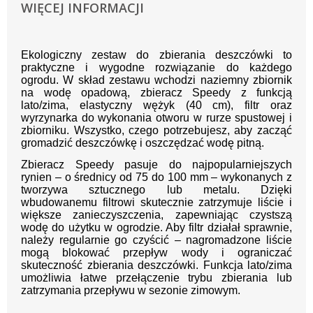
WIĘCEJ INFORMACJI
Ekologiczny zestaw do zbierania deszczówki to
praktyczne i wygodne rozwiązanie do każdego
ogrodu. W skład zestawu wchodzi naziemny zbiornik
na wodę opadową, zbieracz Speedy z funkcją
lato/zima, elastyczny wężyk (40 cm), filtr oraz
wyrzynarka do wykonania otworu w rurze spustowej i
zbiorniku. Wszystko, czego potrzebujesz, aby zacząć
gromadzić deszczówkę i oszczędzać wodę pitną.
Zbieracz Speedy pasuje do najpopularniejszych
rynien – o średnicy od 75 do 100 mm – wykonanych z
tworzywa sztucznego lub metalu. Dzięki
wbudowanemu filtrowi skutecznie zatrzymuje liście i
większe zanieczyszczenia, zapewniając czystszą
wodę do użytku w ogrodzie. Aby filtr działał sprawnie,
należy regularnie go czyścić – nagromadzone liście
mogą blokować przepływ wody i ograniczać
skuteczność zbierania deszczówki. Funkcja lato/zima
umożliwia łatwe przełączenie trybu zbierania lub
zatrzymania przepływu w sezonie zimowym.