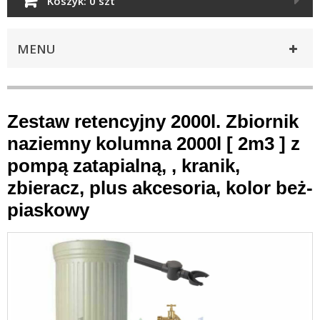
Koszyk:
0 szt
MENU
Zestaw retencyjny 2000l. Zbiornik
naziemny kolumna 2000l [ 2m3 ] z
pompą zatapialną, , kranik,
zbieracz, plus akcesoria, kolor beż-
piaskowy