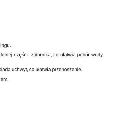
lingu.
olnej części zbiornika, co ułatwia pobór wody
da uchwyt, co ułatwia przenoszenie.
iem.