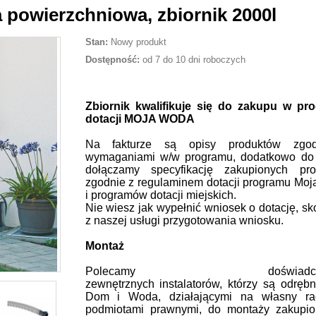
powierzchniowa, zbiornik 2000l
Stan:
Nowy produkt
Dostępność:
od 7 do 10 dni roboczych
Zbiornik kwalifikuje się do zakupu w pr
dotacji MOJA WODA
Na fakturze są opisy produktów zgo
wymaganiami w/w programu, dodatkowo do 
dołączamy specyfikację zakupionych pro
zgodnie z regulaminem dotacji programu Mo
i programów dotacji miejskich.
Nie wiesz jak wypełnić wniosek o dotację, sk
z naszej usługi przygotowania wniosku.
Montaż
Polecamy doświadczo
zewnętrznych instalatorów, którzy są odręb
Dom i Woda, działającymi na własny ra
podmiotami prawnymi, do montaży zakupi