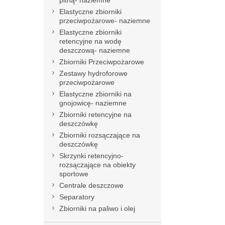
pitną- naziemne
Elastyczne zbiorniki
przeciwpożarowe- naziemne
Elastyczne zbiorniki
retencyjne na wodę
deszczową- naziemne
Zbiorniki Przeciwpożarowe
Zestawy hydroforowe
przeciwpożarowe
Elastyczne zbiorniki na
gnojowicę- naziemne
Zbiorniki retencyjne na
deszczówkę
Zbiorniki rozsączające na
deszczówkę
Skrzynki retencyjno-
rozsączające na obiekty
sportowe
Centrale deszczowe
Separatory
Zbiorniki na paliwo i olej