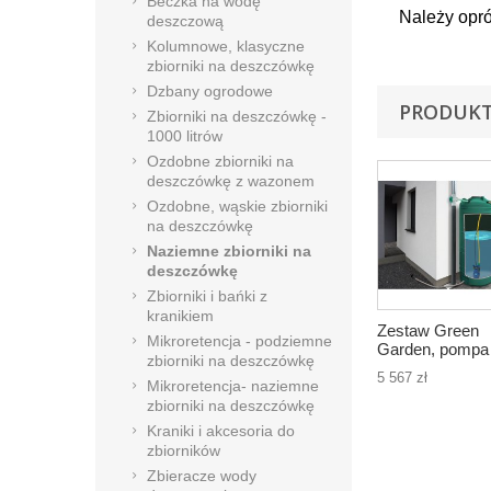
Beczka na wodę
Należy opró
deszczową
Kolumnowe, klasyczne
zbiorniki na deszczówkę
Dzbany ogrodowe
PRODUKT
Zbiorniki na deszczówkę -
1000 litrów
Ozdobne zbiorniki na
deszczówkę z wazonem
Ozdobne, wąskie zbiorniki
na deszczówkę
Naziemne zbiorniki na
deszczówkę
Zbiorniki i bańki z
kranikiem
Zestaw Green
Mikroretencja - podziemne
Garden, pompa
zbiorniki na deszczówkę
zatapialna, zbio
5 567 zł
2000l
Mikroretencja- naziemne
zbiorniki na deszczówkę
Kraniki i akcesoria do
zbiorników
Zbieracze wody