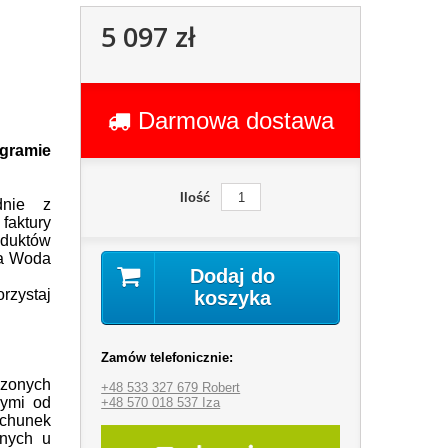
5 097 zł
Darmowa dostawa
ogramie
Ilość
dnie z
faktury
duktów
ja Woda
Dodaj do
orzystaj
koszyka
Zamów telefonicznie:
nych
+48 533 327 679 Robert
nymi od
+48 570 018 537 Iza
chunek
onych u