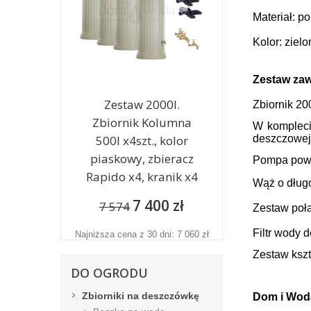
Materiał: po
Kolor: zielo
Zestaw zaw
Zestaw 2000l.
Zbiornik 20
Zbiornik Kolumna
W kompleci
500l x4szt., kolor
deszczowej 
piaskowy, zbieracz
Pompa powi
Rapido x4, kranik x4
Wąż o długo
7 400 zł
7 574
Zestaw poła
Filtr wody 
Najniższa cena z 30 dni: 7 060 zł
Zestaw kszt
DO OGRODU
Zbiorniki na deszczówkę
Dom i Woda