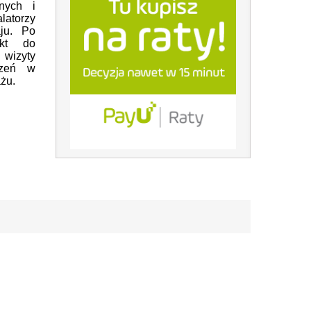
nych i
atorzy
ju. Po
akt do
wizyty
ądzeń w
żu.