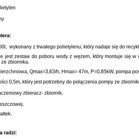
lietylen
ny
iera:
00l, wykonany z trwałego polietylenu, który nadaje się do recyk
e jest zestaw do poboru wody z wężem, który montuje się w d
ze zbiornika.
erzchniowa, Qmax=3,63/h, Hmax= 47m, P=0,85kW, pompa posia
ści 0,5m, który jest potrzebny do połączenia pompy ze zbiornik
czeniowy zbieracz- zbiornik.
deszczowej.
ałtek.
 radzi: