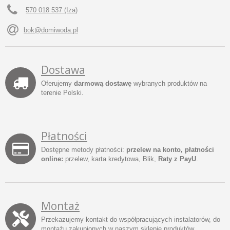
570 018 537 (Iza)
bok@domiwoda.pl
Dostawa
Oferujemy
darmową dostawę
wybranych produktów na
terenie Polski.
Płatności
Dostępne metody płatności:
przelew na konto, płatności
online:
przelew, karta kredytowa, Blik,
Raty z PayU
.
Montaż
Przekazujemy kontakt do współpracujących instalatorów, do
montażu zakupionych w naszym sklepie produktów.