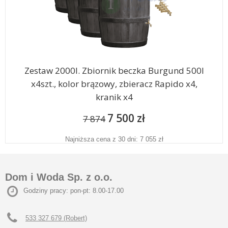
Zestaw 2000l. Zbiornik beczka Burgund 500l
x4szt., kolor brązowy, zbieracz Rapido x4,
kranik x4
7 500 zł
7 874
Najniższa cena z 30 dni: 7 055 zł
Dom i Woda Sp. z o.o.
Godziny pracy: pon-pt: 8.00-17.00
533 327 679 (Robert)