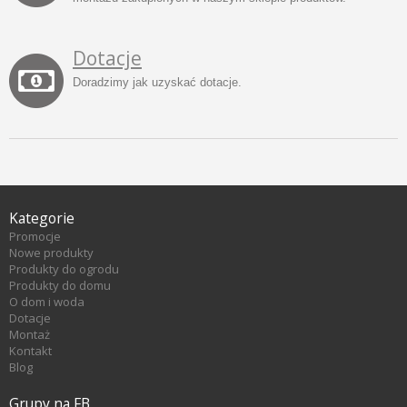
Dotacje
Doradzimy jak uzyskać dotacje.
Kategorie
Promocje
Nowe produkty
Produkty do ogrodu
Produkty do domu
O dom i woda
Dotacje
Montaż
Kontakt
Blog
Grupy na FB