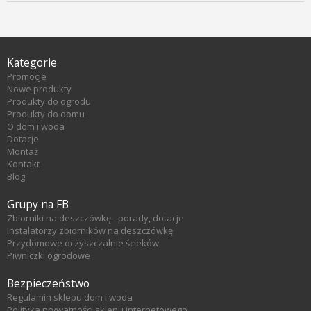
Kategorie
Promocje
Nowe produkty
Produkty do ogrodu
Produkty do domu
O dom i woda
Dotacje
Montaż
Kontakt
Blog
Grupy na FB
Zbiorniki na deszczówkę - porady, dotacje
Instalatorzy zbiorników na deszczówkę
Przydomowe oczyszczalnie ścieków
Piwniczki ogrodowe
Bezpieczeństwo
Regulamin sklepu dom i woda
Polityka prywatności sklepu internetowego