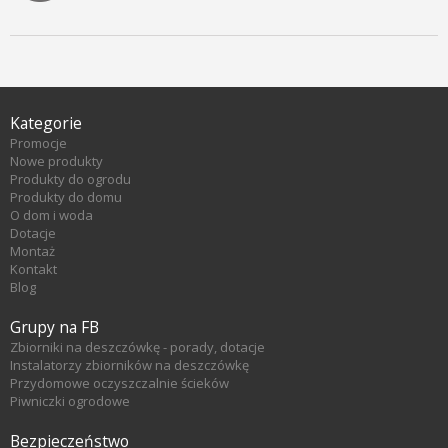
Kategorie
Promocje
Nowe produkty
Produkty do ogrodu
Produkty do domu
O dom i woda
Dotacje
Montaż
Kontakt
Blog
Grupy na FB
Zbiorniki na deszczówkę - porady, dotacje
Instalatorzy zbiorników na deszczówkę
Przydomowe oczyszczalnie ścieków
Piwniczki ogrodowe
Bezpieczeństwo