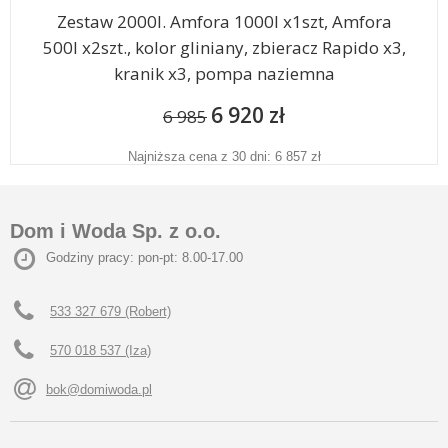
Zestaw 2000l. Amfora 1000l x1szt, Amfora
500l x2szt., kolor gliniany, zbieracz Rapido x3,
kranik x3, pompa naziemna
6 920 zł
6 985
Najniższa cena z 30 dni: 6 857 zł
Dom i Woda Sp. z o.o.
Godziny pracy: pon-pt: 8.00-17.00
533 327 679 (Robert)
570 018 537 (Iza)
bok@domiwoda.pl