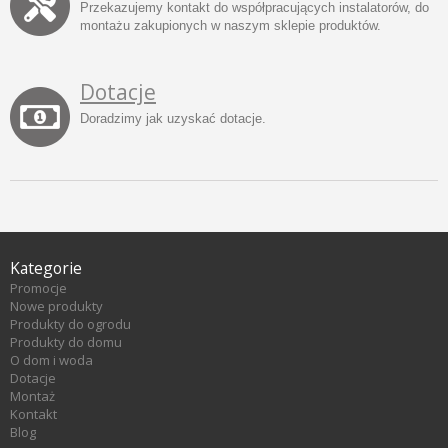
Przekazujemy kontakt do współpracujących instalatorów, do
montażu zakupionych w naszym sklepie produktów.
Dotacje
Doradzimy jak uzyskać dotacje.
Kategorie
Promocje
Nowe produkty
Produkty do ogrodu
Produkty do domu
O dom i woda
Dotacje
Montaż
Kontakt
Blog