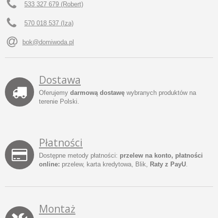
533 327 679 (Robert)
570 018 537 (Iza)
bok@domiwoda.pl
Dostawa
Oferujemy
darmową dostawę
wybranych produktów na
terenie Polski.
Płatności
Dostępne metody płatności:
przelew na konto, płatności
online:
przelew, karta kredytowa, Blik,
Raty z PayU
.
Montaż