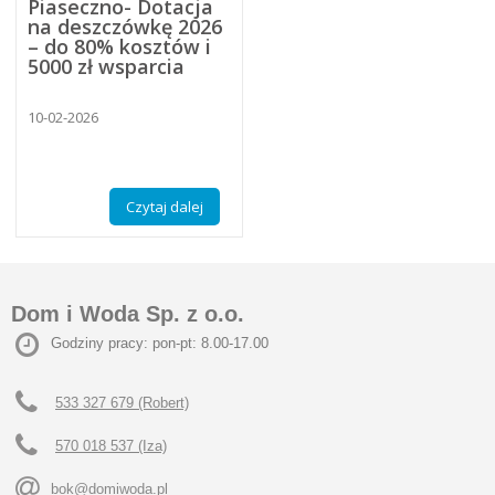
Piaseczno- Dotacja
na deszczówkę 2026
– do 80% kosztów i
5000 zł wsparcia
10-02-2026
Czytaj dalej
Dom i Woda Sp. z o.o.
Godziny pracy: pon-pt: 8.00-17.00
533 327 679 (Robert)
570 018 537 (Iza)
bok@domiwoda.pl