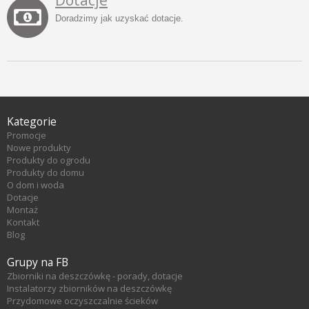
Dotacje
Doradzimy jak uzyskać dotacje.
Kategorie
Promocje
Nowe produkty
Produkty do ogrodu
Produkty do domu
O dom i woda
Dotacje
Montaż
Kontakt
Blog
Grupy na FB
Zbiorniki na deszczówkę - porady, dotacje
Instalatorzy zbiorników na deszczówkę
Przydomowe oczyszczalnie ścieków