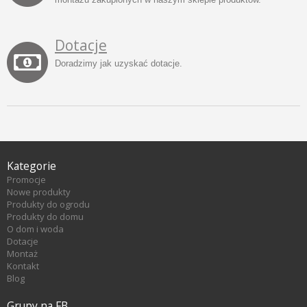
Dotacje
Doradzimy jak uzyskać dotacje.
Kategorie
Promocje
Nowe produkty
Produkty do ogrodu
Produkty do domu
O dom i woda
Dotacje
Montaż
Kontakt
Blog
Grupy na FB