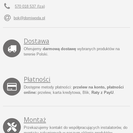
570 018 537 (Iza)
bok@domiwoda.pl
Dostawa
Oferujemy
darmową dostawę
wybranych produktów na
terenie Polski.
Płatności
Dostępne metody płatności:
przelew na konto, płatności
online:
przelew, karta kredytowa, Blik,
Raty z PayU
.
Montaż
Przekazujemy kontakt do współpracujących instalatorów, do
montażu zakupionych w naszym sklepie produktów.