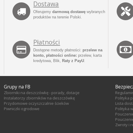
Dostawa
Oferujemy
darmową dostawę
wybranych
produktów na terenie Polski.
Płatności
Dostępne metody płatności:
przelew na
konto, płatności online:
przelew, karta
kredytowa, Blik,
Raty z PayU
.
Grupy na FB
Bezpiec
Zbiorniki na deszczówkę - porady, dotacje
Regulami
Instalatorzy zbiorników na deszczówkę
Polityka 
Przydomowe oczyszczalnie ścieków
Lista dos
Piwniczki ogrodowe
Polityka 
Pouczeni
Pouczenie
Zwroty i 