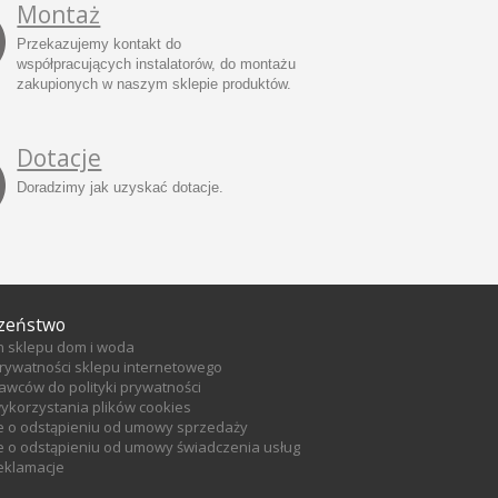
Montaż
Przekazujemy kontakt do
współpracujących instalatorów, do montażu
zakupionych w naszym sklepie produktów.
Dotacje
Doradzimy jak uzyskać dotacje.
zeństwo
n sklepu dom i woda
prywatności sklepu internetowego
tawców do polityki prywatności
wykorzystania plików cookies
e o odstąpieniu od umowy sprzedaży
 o odstąpieniu od umowy świadczenia usług
reklamacje