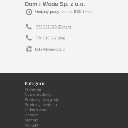
Dom i Woda Sp. z o.o.
Godziny pracy: pon-pt: 8.00-17.00
533 327 679 (Robert)
570 018 537 (Iza)
bok@domiwoda.pl
Kategorie
Promocje
Nowe produkty
Produkty do ogrodu
Produkty do domu
O dom i woda
Dotacje
Montaż
Kontakt