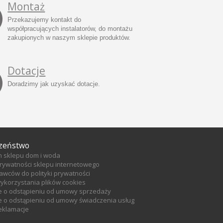
Montaż
Przekazujemy kontakt do
współpracujących instalatorów, do montażu
zakupionych w naszym sklepie produktów.
Dotacje
Doradzimy jak uzyskać dotacje.
zeństwo
n sklepu dom i woda
prywatności sklepu internetowego
tawców do polityki prywatności
wykorzystania plików cookies
e o odstąpieniu od umowy sprzedaży
 o odstąpieniu od umowy świadczenia usług
reklamacje