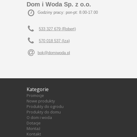
Dom i Woda Sp. z o.o.
Godziny pracy: pon-pt: 8.00-17.00
533 327 679 (Robert)
570 018 537 (Iza)
bok@domiwoda.pl
Kategorie
Promocje
Nowe produkty
Produkty do ogrodu
Produkty do domu
O dom i woda
Dotacje
Montaż
Kontakt