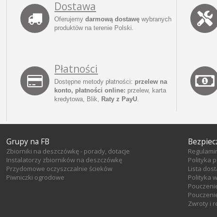
Dostawa
Oferujemy
darmową dostawę
wybranych
produktów na terenie Polski.
Płatności
Dostępne metody płatności:
przelew na
konto, płatności online:
przelew, karta
kredytowa, Blik,
Raty z PayU
.
Grupy na FB
Bezpiec
Zbiorniki na deszczówkę - porady, dotacje
Regulami
Instalatorzy zbiorników na deszczówkę
Polityka 
Przydomowe oczyszczalnie ścieków
Lista dos
Piwniczki ogrodowe
Polityka 
Pouczeni
Pouczenie
Zwroty i 