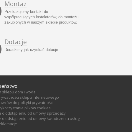
Montaż
Przekazujemy kontakt do
współpracujących instalatorów, do montażu
zakupionych w naszym sklepie produktów.
Dotacje
Doradzimy jak uzyskać dotacje.
zeństwo
n sklepu dom i woda
prywatności sklepu internetowego
tawców do polityki prywatności
wykorzystania plików cookies
e o odstąpieniu od umowy sprzedaży
 o odstąpieniu od umowy świadczenia usług
reklamacje