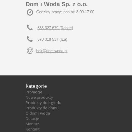
Dom i Woda Sp. z o.o.
Godziny pracy: pon-pt: 8.00-17.00
533 327 679 (Robert)
570 018 537 (Iza)
bok@domiwoda.pl
Kategorie
Promocje
Nowe produkty
Produkty do ogrodu
Produkty do domu
O dom i woda
Dotacje
Montaż
Kontakt