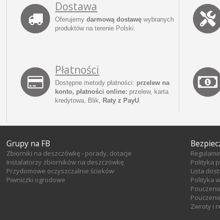
Dostawa
Oferujemy
darmową dostawę
wybranych
produktów na terenie Polski.
Płatności
Dostępne metody płatności:
przelew na
konto, płatności online:
przelew, karta
kredytowa, Blik,
Raty z PayU
.
Grupy na FB
Bezpiec
Zbiorniki na deszczówkę - porady, dotacje
Regulami
Instalatorzy zbiorników na deszczówkę
Polityka 
Przydomowe oczyszczalnie ścieków
Lista dos
Piwniczki ogrodowe
Polityka 
Pouczeni
Pouczenie
Zwroty i 