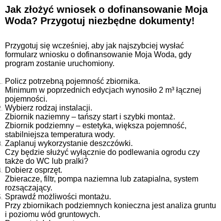
Jak złożyć wniosek o dofinansowanie Moja
Woda? Przygotuj niezbędne dokumenty!
Przygotuj się wcześniej, aby jak najszybciej wysłać
formularz wniosku o dofinansowanie Moja Woda, gdy
program zostanie uruchomiony.
Policz potrzebną pojemność zbiornika.
Minimum w poprzednich edycjach wynosiło 2 m³ łącznej
pojemności.
Wybierz rodzaj instalacji.
Zbiornik naziemny – tańszy start i szybki montaż.
Zbiornik podziemny – estetyka, większa pojemność,
stabilniejsza temperatura wody.
Zaplanuj wykorzystanie deszczówki.
Czy będzie służyć wyłącznie do podlewania ogrodu czy
także do WC lub pralki?
Dobierz osprzęt.
Zbieracze, filtr, pompa naziemna lub zatapialna, system
rozsączający.
Sprawdź możliwości montażu.
Przy zbiornikach podziemnych konieczna jest analiza gruntu
i poziomu wód gruntowych.