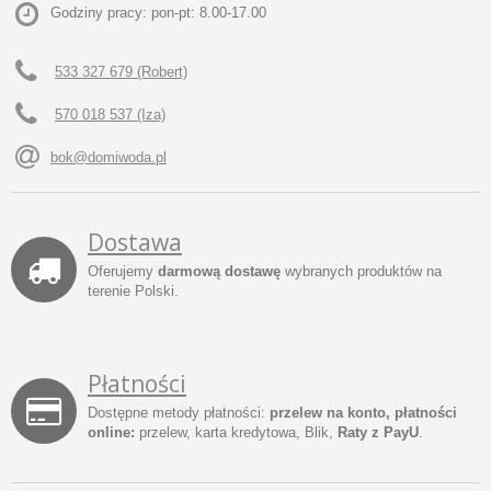
Godziny pracy: pon-pt: 8.00-17.00
533 327 679 (Robert)
570 018 537 (Iza)
bok@domiwoda.pl
Dostawa
Oferujemy
darmową dostawę
wybranych produktów na
terenie Polski.
Płatności
Dostępne metody płatności:
przelew na konto, płatności
online:
przelew, karta kredytowa, Blik,
Raty z PayU
.