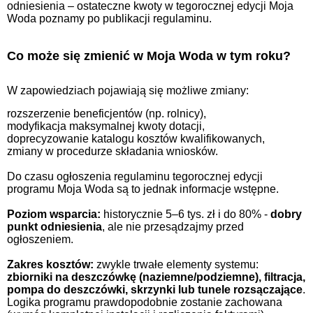
odniesienia – ostateczne kwoty w tegorocznej edycji Moja
Woda poznamy po publikacji regulaminu.
Co może się zmienić w Moja Woda w tym roku?
W zapowiedziach pojawiają się możliwe zmiany:
rozszerzenie beneficjentów (np. rolnicy),
modyfikacja maksymalnej kwoty dotacji,
doprecyzowanie katalogu kosztów kwalifikowanych,
zmiany w procedurze składania wniosków.
Do czasu ogłoszenia regulaminu tegorocznej edycji
programu Moja Woda są to jednak informacje wstępne.
Poziom wsparcia:
historycznie 5–6 tys. zł i do 80% -
dobry
punkt odniesienia
, ale nie przesądzajmy przed
ogłoszeniem.
Zakres kosztów:
zwykle trwałe elementy systemu:
zbiorniki na deszczówkę (naziemne/podziemne), filtracja,
pompa do deszczówki, skrzynki lub tunele rozsączające
.
Logika programu prawdopodobnie zostanie zachowana