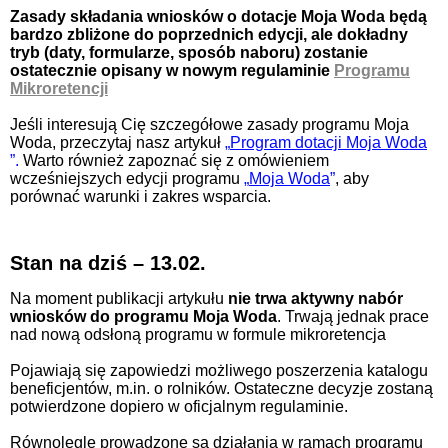
Zasady składania wniosków o dotacje Moja Woda będą
bardzo zbliżone do poprzednich edycji, ale dokładny
tryb (daty, formularze, sposób naboru) zostanie
ostatecznie opisany w nowym regulaminie
Programu
Mikroretencji
Jeśli interesują Cię szczegółowe zasady programu Moja
Woda, przeczytaj nasz artykuł
„
Program dotacji Moja Woda
”.
Warto również zapoznać się z omówieniem
wcześniejszych edycji programu
„
Moja Woda
”
, aby
porównać warunki i zakres wsparcia.
Stan na dziś – 13.02.
Na moment publikacji artykułu
nie trwa aktywny nabór
wniosków do programu Moja Woda
. Trwają jednak prace
nad nową odsłoną programu w formule mikroretencja
Pojawiają się zapowiedzi możliwego poszerzenia katalogu
beneficjentów, m.in. o rolników. Ostateczne decyzje zostaną
potwierdzone dopiero w oficjalnym regulaminie.
Równolegle prowadzone są działania w ramach programu