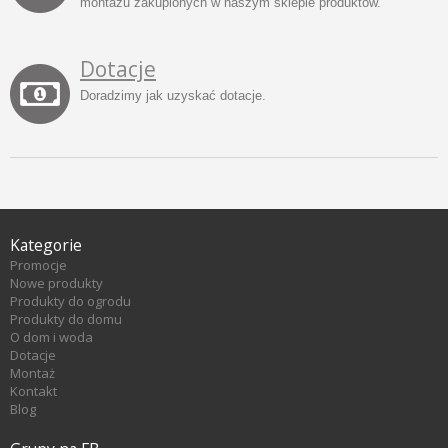
montażu zakupionych w naszym sklepie produktów.
Dotacje
Doradzimy jak uzyskać dotacje.
Kategorie
Promocje
Nowe produkty
Produkty do ogrodu
Produkty do domu
O dom i woda
Dotacje
Montaż
Kontakt
Blog