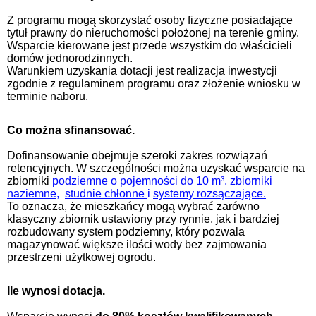
Z programu mogą skorzystać osoby fizyczne posiadające
tytuł prawny do nieruchomości położonej na terenie gminy.
Wsparcie kierowane jest przede wszystkim do właścicieli
domów jednorodzinnych.
Warunkiem uzyskania dotacji jest realizacja inwestycji
zgodnie z regulaminem programu oraz złożenie wniosku w
terminie naboru.
Co można sfinansować.
Dofinansowanie obejmuje szeroki zakres rozwiązań
retencyjnych. W szczególności można uzyskać wsparcie na
zbiorniki
podziemne o pojemności do 10 m³
,
zbiorniki
naziemne
,
studnie chłonne
i
systemy rozsączające.
To oznacza, że mieszkańcy mogą wybrać zarówno
klasyczny zbiornik ustawiony przy rynnie, jak i bardziej
rozbudowany system podziemny, który pozwala
magazynować większe ilości wody bez zajmowania
przestrzeni użytkowej ogrodu.
Ile wynosi dotacja.