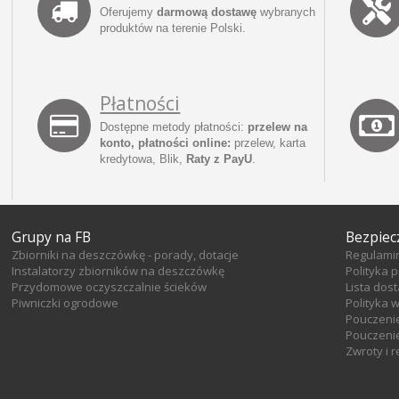
Oferujemy
darmową dostawę
wybranych
produktów na terenie Polski.
Płatności
Dostępne metody płatności:
przelew na
konto, płatności online:
przelew, karta
kredytowa, Blik,
Raty z PayU
.
Grupy na FB
Bezpiec
Zbiorniki na deszczówkę - porady, dotacje
Regulami
Instalatorzy zbiorników na deszczówkę
Polityka 
Przydomowe oczyszczalnie ścieków
Lista dos
Piwniczki ogrodowe
Polityka 
Pouczeni
Pouczenie
Zwroty i 