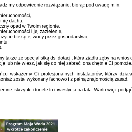
radzimy odpowiednie rozwiązanie, biorąc pod uwagę m.in.
 nieruchomości,
hnię dachu,
oczny opad w Twoim regionie,
nieruchomości i jej zazielenie,
użycie bieżącej wody przez gospodarstwo,
untu;
b.
 także ze specjalistką ds. dotacji, która zjadła zęby na wnio
ę lub nie wiesz, jak się do niej zabrać, ona chętnie Ci pomoże
u wskażemy Ci profesjonalnych instalatorów, którzy działa
ontaż został wykonany fachowo i z pełną znajomością zasad.
iemne, skrzynki i tunele to inwestycja na lata. Warto więc podj