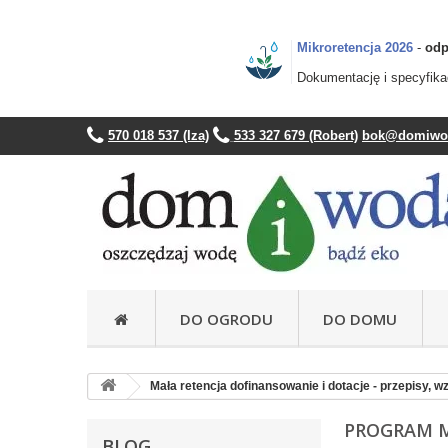
Mikroretencja 2026
-
odp
Dokumentację i specyfik
570 018 537 (Iza)
533 327 679 (Robert)
bok@domiwod
DO OGRODU
DO DOMU
Przydomowe oczyszczalnie ścieków
Kolumnowe, klasyczne zbiorniki na deszczówkę
Ozdobne zbiorniki na deszczówkę z wazonem
Ozdobne, wąskie zbiorniki na deszczówkę
Mikroretencja - podziemne zbiorniki na deszczówkę
Mikroretencja- naziemne zbiorniki na deszczówkę
Oczyszczalnie biologiczne - opis działania
Zbiorniki na wod
Elastyczne zbiorni
Elastyczne zbi
Elastycz
Elastyczne
Zestawy hy
Mała retencja dofinansowanie i dotacje - przepisy, 
PROGRAM M
BLOG