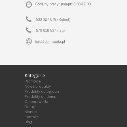
Godziny pracy: pon-pt: 8.00-17.00
533 327 679 (Robert)
570 018 537 (Iza)
bok@domiwoda.pl
Kategorie
Promocje
Nowe produkty
Produkty do ogrodu
Produkty do domu
O dom i woda
Dotacje
Montaż
Kontakt
Blog