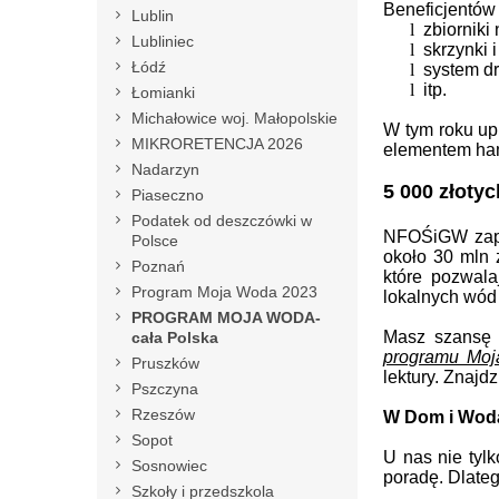
Beneficjentów 
Lublin
l
zbiornik
Lubliniec
l
skrzynki 
Łódź
l
system d
l
itp.
Łomianki
Michałowice woj. Małopolskie
W tym roku up
MIKRORETENCJA 2026
elementem ham
Nadarzyn
5 000 złoty
Piaseczno
Podatek od deszczówki w
NFOŚiGW zapo
Polsce
około 30 mln 
Poznań
które pozwala
Program Moja Woda 2023
lokalnych wód
PROGRAM MOJA WODA-
Masz szansę j
cała Polska
programu Moj
Pruszków
lektury. Znajd
Pszczyna
Rzeszów
W Dom i Wod
Sopot
U nas nie tyl
Sosnowiec
poradę. Dlateg
Szkoły i przedszkola