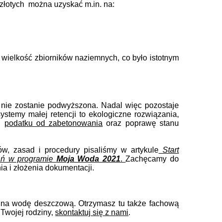
złotych
można uzyskać m.in. na:
 wielkość zbiorników naziemnych, co było istotnym
nie zostanie podwyższona. Nadal więc pozostaje
ystemy małej retencji to ekologiczne rozwiązania,
w.
podatku od zabetonowania
oraz poprawę stanu
w, zasad i procedury pisaliśmy w artykule
Start
ań w programie
Moja Woda 2021
.
Zachęcamy do
a i złożenia dokumentacji.
ki na wodę deszczową. Otrzymasz tu także fachową
 Twojej rodziny,
skontaktuj się z nami
.