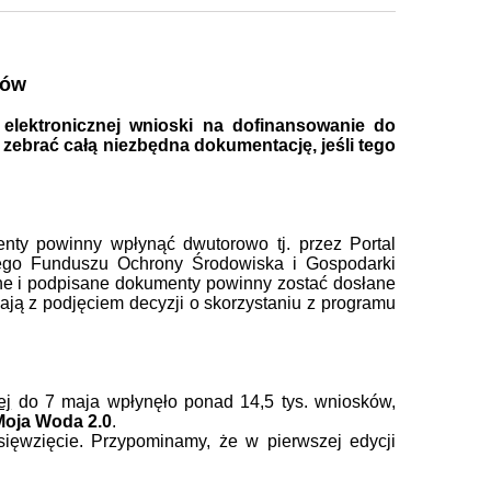
ków
elektronicznej wnioski na dofinansowanie do
 zebrać całą niezbędna dokumentację, jeśli tego
ty powinny wpłynąć dwutorowo tj. przez Portal
iego Funduszu Ochrony Środowiska i Gospodarki
ane i podpisane dokumenty powinny zostać dosłane
ają z podjęciem decyzji o skorzystaniu z programu
ej
do 7 maja wpłynęło ponad 14,5 tys. wniosków,
Moja Woda 2.0
.
ięwzięcie. Przypominamy, że w pierwszej edycji