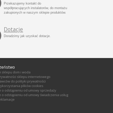
Przekazujemy kontakt do
współpracujących instalatorów, do montażu
zakupionych w naszym sklepie produktów.
Dotacje
Doradzimy jak uzyskać dotacje.
zeństwo
n sklepu dom i woda
prywatności sklepu internetowego
tawców do polityki prywatności
wykorzystania plików cookies
e o odstąpieniu od umowy sprzedaży
 o odstąpieniu od umowy świadczenia usług
reklamacje