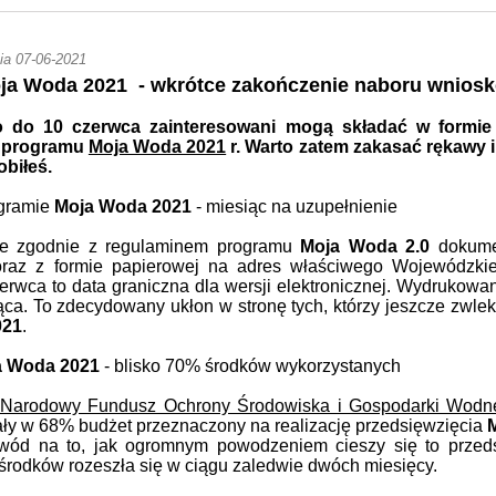
ia 07-06-2021
ja Woda 2021
- wkrótce zakończenie naboru wnios
o do 10 czerwca zainteresowani mogą składać w formie 
z programu
Moja Woda 2021
r. Warto zatem zakasać rękawy i
obiłeś.
ogramie
Moja Woda 2021
- miesiąc na uzupełnienie
że zgodnie z regulaminem programu
Moja Woda 2.0
dokumen
 oraz z formie papierowej na adres właściwego Wojewódzk
erwca to data graniczna dla wersji elektronicznej. Wydrukow
ąca. To zdecydowany ukłon w stronę tych, którzy jeszcze zwlek
021
.
a Woda 2021
- blisko 70% środków wykorzystanych
Narodowy Fundusz Ochrony Środowiska i Gospodarki Wodn
ały w 68% budżet przeznaczony na realizację przedsięwzięcia
wód na to, jak ogromnym powodzeniem cieszy się to przeds
środków rozeszła się w ciągu zaledwie dwóch miesięcy.