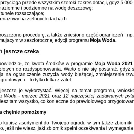
przyciąga przede wszystkim szeroki zakres dotacji, gdyż 5 000 
i naziemne i podziemne na wodę deszczowę;
i tunele rozsączające;
renażowy na zielonych dachach
roszczono procedurę, a także zniesiono część ograniczeń i np.
ującym w zeszłorocznej edycji programu
Moja Woda
.
ch jeszcze czeka
wiedział, że kwota środków w programie
Moja Woda 2021
złotych do rozdysponowania. Warto o nie się postarać, gdyż s
ją na ograniczenie zużycia wody bieżącej, zmniejszenie tz
 gruntowych.
To tylko kilka z zalet.
eszcze je wykorzystać. Więcej na temat programu, wnioskó
a Woda - marzec 2021
oraz
12 najczęściej zadawanych pyt
ziesz tam wszystko, co konieczne do prawidłowego przygotowani
a chętnie pomożemy
ko kupisz asortyment do Twojego ogrodu w tym także zbiorni
o, jeśli nie wiesz, jaki zbiornik spełni oczekiwania i wymagania