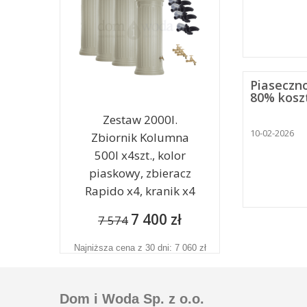
Piaseczn
80% koszt
Zestaw 2000l.
10-02-2026
Zbiornik Kolumna
500l x4szt., kolor
piaskowy, zbieracz
Rapido x4, kranik x4
7 400 zł
7 574
Najniższa cena z 30 dni: 7 060 zł
Dom i Woda Sp. z o.o.