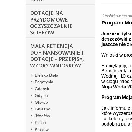
DOTACJE NA
Opublikowano dn
PRZYDOMOWE
Program Mo
OCZYSZCZALNIE
ŚCIEKÓW
Jeszcze tylk
deszczówki 
jeszcze nie zr
MAŁA RETENCJA
DOFINANSOWANIE I
Wnioski w pr
DOTACJE - PRZEPISY,
WZORY WNIOSKÓW
Pamiętajmy, 
Beneficjenta
Bielsko Biała
Wodnej. 10 cz
w ciągu miesi
Bogatynia
Moja Woda 2
Gdańsk
Gdynia
Program Moj
Gliwice
Jak informuje
Gniezno
które wyczerp
Józefów
To kolejny do
Kielce
podobna pula 
Kraków