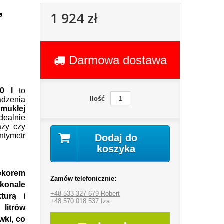
,
1 924 zł
Darmowa dostawa
0 l
to
Ilość
adzenia
smukłej
ealnie
aży czy
ntymetr
Dodaj do
koszyka
dekorem
Zamów telefonicznie:
onale
+48 533 327 679 Robert
turą i
+48 570 018 537 Iza
litrów
wki, co