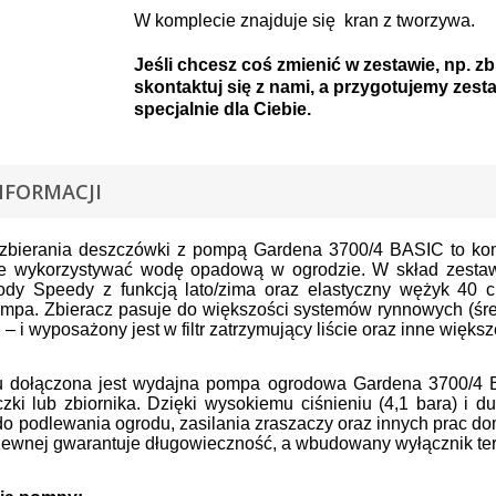
W komplecie znajduje się kran z tworzywa.
Jeśli chcesz coś zmienić w zestawie, np. zb
skontaktuj się z nami, a przygotujemy zest
specjalnie dla Ciebie.
NFORMACJI
zbierania deszczówki z pompą Gardena 3700/4 BASIC to komp
ie wykorzystywać wodę opadową w ogrodzie. W skład zesta
ody Speedy z funkcją lato/zima oraz elastyczny wężyk 40 c
ompa. Zbieracz pasuje do większości systemów rynnowych (śre
– i wyposażony jest w filtr zatrzymujący liście oraz inne więks
 dołączona jest wydajna pompa ogrodowa Gardena 3700/4 
ki lub zbiornika. Dzięki wysokiemu ciśnieniu (4,1 bara) i d
do podlewania ogrodu, zasilania zraszaczy oraz innych prac d
rdzewnej gwarantuje długowieczność, a wbudowany wyłącznik ter