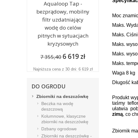
Specyfika
Aqualoop Tap -
bezprądowy, mobilny
Moc znami
filtr uzdatniający
Maks. Wyda
wodę do celów
pitnych w sytuacjach
Maks. Ciśni
kryzysowych
Maks. wyso
Maks. wyso
6 619 zł
7 355,40
Maks. temp
Najniższa cena z 30 dni: 6 619 zł
Waga 8 kg
Długość ka
DO OGRODU
Zbiorniki na deszczówkę
Produkt w
taśmy tefl
Beczka na wodę
ułatwia po
deszczową
zimą
, co c
Kolumnowe, klasyczne
zbiorniki na deszczówkę
Dzbany ogrodowe
Zbiornik ma
Zbiorniki na deszczówkę -