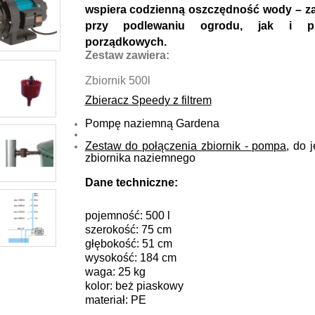
wspiera codzienną oszczędność wody – z
przy podlewaniu ogrodu, jak i pr
porządkowych.
Zestaw zawiera:
Zbiornik 500l
Zbieracz Speedy z filtrem
Pompę naziemną Gardena
Zestaw do połączenia zbiornik - pompa
, do 
zbiornika naziemnego
Dane techniczne:
pojemność: 500 l
szerokość: 75 cm
głębokość: 51 cm
wysokość: 184 cm
waga: 25 kg
kolor: beż piaskowy
materiał: PE