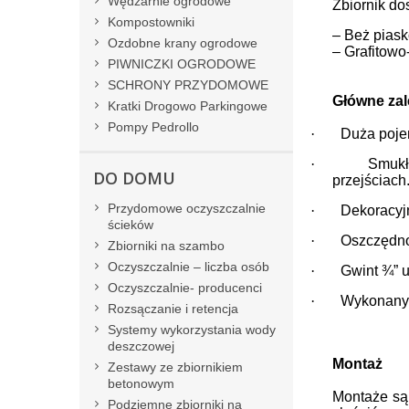
Wędzarnie ogrodowe
Zbiornik do
Kompostowniki
– Beż pias
Ozdobne krany ogrodowe
– Grafitowo
PIWNICZKI OGRODOWE
SCHRONY PRZYDOMOWE
Główne zal
Kratki Drogowo Parkingowe
Pompy Pedrollo
·
Duża poje
·
Smukł
DO DOMU
przejściach
Przydomowe oczyszczalnie
·
Dekoracyjn
ścieków
·
Oszczędnoś
Zbiorniki na szambo
Oczyszczalnie – liczba osób
·
Gwint ¾” u
Oczyszczalnie- producenci
·
Wykonany 
Rozsączanie i retencja
Systemy wykorzystania wody
deszczowej
Montaż
Zestawy ze zbiornikiem
betonowym
Montaże są
Podziemne zbiorniki na