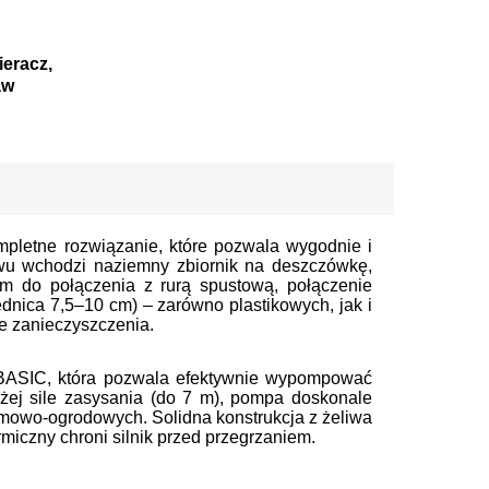
ieracz,
aw
letne rozwiązanie, które pozwala wygodnie i
wu wchodzi naziemny zbiornik na deszczówkę,
m do połączenia z rurą spustową, połączenie
dnica 7,5–10 cm) – zarówno plastikowych, jak i
ze zanieczyszczenia.
BASIC, która pozwala efektywnie wypompować
użej sile zasysania (do 7 m), pompa doskonale
omowo-ogrodowych. Solidna konstrukcja z żeliwa
miczny chroni silnik przed przegrzaniem.