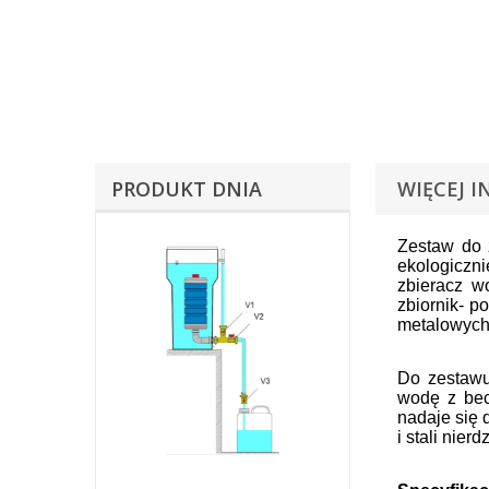
PRODUKT DNIA
WIĘCEJ I
Zestaw do 
ekologiczn
zbieracz w
zbiornik- p
metalowych 
Do zestawu
wodę z becz
nadaje się 
i stali nie