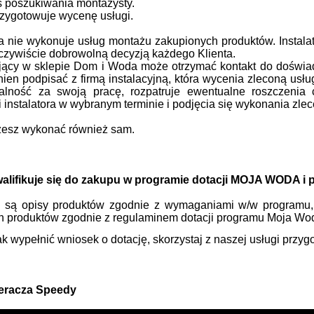
s poszukiwania montażysty.
przygotowuje wycenę usługi.
nie wykonuje usług montażu zakupionych produktów. Instalato
oczywiście dobrowolną decyzją każdego Klienta.
ujący w sklepie Dom i Woda może otrzymać kontakt do doświa
nien podpisać z firmą instalacyjną, która wycenia zleconą usłu
alność za swoją pracę, rozpatruje ewentualne roszczenia
 instalatora w wybranym terminie i podjęcia się wykonania zlec
esz wykonać również sam.
walifikuje się do zakupu w programie dotacji MOJA WODA i 
e są opisy produktów zgodnie z wymaganiami w/w programu, 
 produktów zgodnie z regulaminem dotacji programu Moja Woda
ak wypełnić wniosek o dotację, skorzystaj z naszej usługi przy
ieracza Speedy