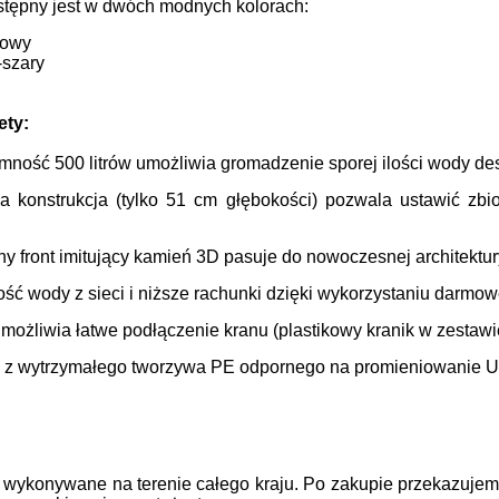
stępny jest w dwóch modnych kolorach:
kowy
-szary
ety:
mność 500 litrów umożliwia gromadzenie sporej ilości wody de
a konstrukcja (tylko 51 cm głębokości) pozwala ustawić zbi
.
y front imitujący kamień 3D pasuje do nowoczesnej architektur
ć wody z sieci i niższe rachunki dzięki wykorzystaniu darmow
możliwia łatwe podłączenie kranu (plastikowy kranik w zestawi
z wytrzymałego tworzywa PE odpornego na promieniowanie UV
 wykonywane na terenie całego kraju.
Po zakupie przekazujem