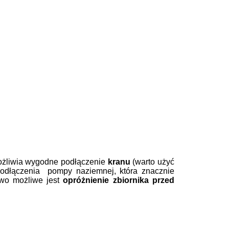
żliwia wygodne podłączenie
kranu
(warto użyć
 podłączenia pompy naziemnej, która znacznie
owo możliwe jest
opróżnienie zbiornika przed