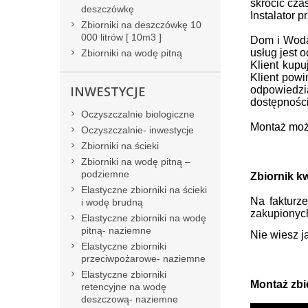
skrócić cza
deszczówkę
Instalator 
Zbiorniki na deszczówkę 10
000 litrów [ 10m3 ]
Dom i Woda 
usług jest 
Zbiorniki na wodę pitną
Klient kup
Klient powi
INWESTYCJE
odpowiedzi
dostępności
Oczyszczalnie biologiczne
Montaż moż
Oczyszczalnie- inwestycje
Zbiorniki na ścieki
Zbiorniki na wodę pitną –
podziemne
Zbiornik k
Elastyczne zbiorniki na ścieki
Na fakturz
i wodę brudną
zakupionych
Elastyczne zbiorniki na wodę
pitną- naziemne
Nie wiesz j
Elastyczne zbiorniki
przeciwpożarowe- naziemne
Elastyczne zbiorniki
Montaż zb
retencyjne na wodę
deszczową- naziemne