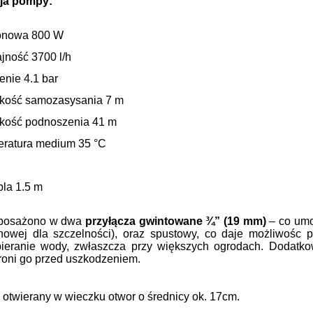
cja pompy:
onowa 800 W
jność 3700 l/h
enie 4.1 bar
kość samozasysania 7 m
kość podnoszenia 41 m
eratura medium 35 °C
bla 1.5 m
yposażono w dwa
przyłącza gwintowane ¾” (19 mm)
– co umo
onowej dla szczelności), oraz spustowy, co daje możliwośc
bieranie wody, zwłaszcza przy większych ogrodach. Dodatk
hroni go przed uszkodzeniem.
 otwierany w wieczku otwor o średnicy ok. 17cm.