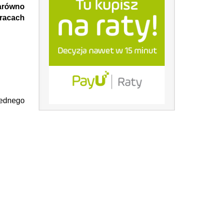
arówno
acach
jednego