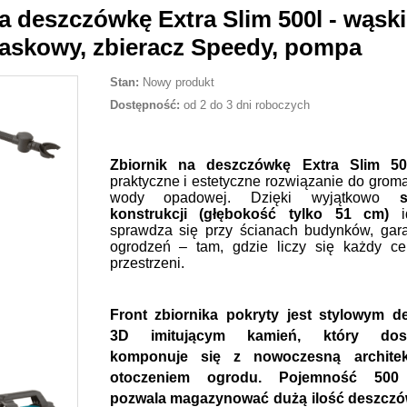
a deszczówkę Extra Slim 500l - wąski
iaskowy, zbieracz Speedy, pompa
Stan:
Nowy produkt
Dostępność:
od 2 do 3 dni roboczych
Zbiornik na deszczówkę Extra Slim 50
praktyczne i estetyczne rozwiązanie do grom
wody opadowej. Dzięki wyjątkowo
konstrukcji (głębokość tylko 51 cm)
id
sprawdza się przy ścianach budynków, gar
ogrodzeń – tam, gdzie liczy się każdy ce
przestrzeni.
Front zbiornika pokryty jest stylowym 
3D imitującym kamień, który dosk
komponuje się z nowoczesną architek
otoczeniem ogrodu. Pojemność 500 
pozwala magazynować dużą ilość deszczó