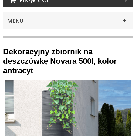
Koszyk:
0 szt
MENU
Dekoracyjny zbiornik na
deszczówkę Novara 500l, kolor
antracyt