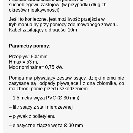
suchobiegowi,
zastojowi (w przypadku długich
okresów
nieaktywności).
Jeśli to konieczne, jest możliwość przejścia w
tryb
manualny przy pomocy zdejmowanego zaworu.
Kabel zasilający o długości 10m
Parametry pompy:
Przepływ: 80l/ min.
Hmax = 53 m,
Moc nominalna= 0,75 kW.
Pompa ma pływający zestaw ssący, dzięki niemu nie
zasysane są odpady pływajace i z dna zbiornika, co
ma chroni pome przed uszkodzeniem.
– 1.5 metra węża PVC (Ø 30 mm)
– filtr ssący z stali nierdzewnej
– pływak z polietylenu
– elastyczne złącze węża Ø 30 mm