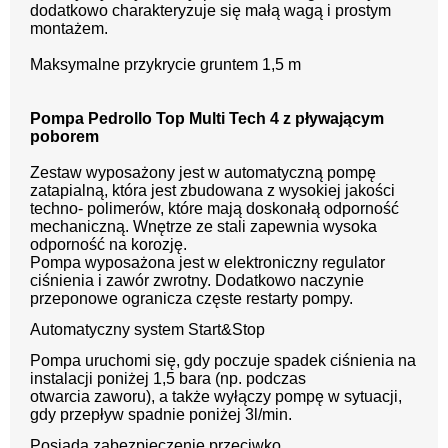
dodatkowo charakteryzuje się małą wagą i prostym
montażem.
Maksymalne przykrycie gruntem 1,5 m
Pompa Pedrollo Top Multi Tech 4 z pływającym
poborem
Zestaw wyposażony jest w automatyczną pompę
zatapialną, która jest zbudowana z wysokiej jakości
techno- polimerów, które mają doskonałą odporność
mechaniczną. Wnętrze ze stali zapewnia wysoka
odporność na korozję.
Pompa wyposażona jest w elektroniczny regulator
ciśnienia i zawór zwrotny. Dodatkowo naczynie
przeponowe ogranicza częste restarty pompy.
Automatyczny system
Start&Stop
Pompa uruchomi się, gdy poczuje spadek ciśnienia
na
instalacji poniżej 1,5 bara (np. podczas
otwarcia
zaworu), a także wyłączy pompę w sytuacji,
gdy
przepływ spadnie poniżej 3l/min.
Posiada zabezpieczenie przeciwko