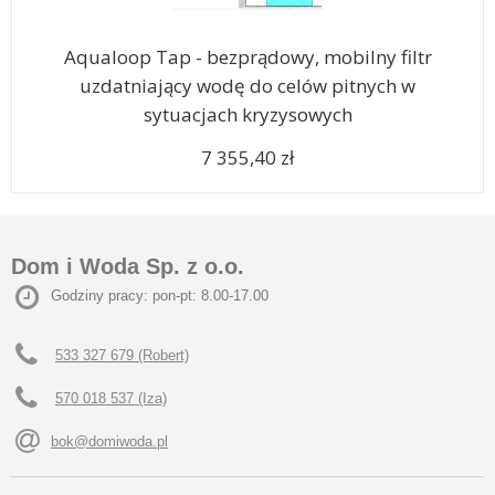
Aqualoop Tap - bezprądowy, mobilny filtr
uzdatniający wodę do celów pitnych w
sytuacjach kryzysowych
7 355,40 zł
Dom i Woda Sp. z o.o.
Godziny pracy: pon-pt: 8.00-17.00
533 327 679 (Robert)
570 018 537 (Iza)
bok@domiwoda.pl