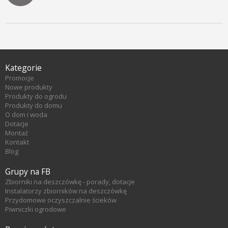
Kategorie
Promocje
Nowe produkty
Produkty do ogrodu
Produkty do domu
O dom i woda
Dotacje
Montaż
Kontakt
Blog
Grupy na FB
Zbiorniki na deszczówkę - porady, dotacje
Instalatorzy zbiorników na deszczówkę
Przydomowe oczyszczalnie ścieków
Piwniczki ogrodowe