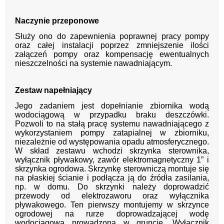
Naczynie przeponowe
Służy ono do za
pewnienia poprawnej pracy pompy
oraz całej instala
cji poprzez zmniejszenie ilości
załączeń pompy oraz
kompensację ewentualnych
nieszczelności na sys
temie nawadniającym.
Zestaw napełniający
Jego zadaniem jest dopełnianie zbiornika wodą
wodociągową w przypadku braku deszczówki.
Pozwoli to na stałą pracę systemu nawadniającego z
wykorzystaniem pompy zatapialnej w zbiorniku,
niezależnie od występowania opadu atmosferycznego.
W skład zestawu wchodzi skrzynka sterownika,
wyłącznik pływakowy, zawór elektromagnetyczny 1” i
skrzynka ogrodowa. Skrzynkę sterowniczą montuje się
na płaskiej ścianie i podłącza ją do źródła zasilania,
np. w domu. Do skrzynki należy doprowadzić
przewody od elektrozaworu oraz wyłącznika
pływakowego. Ten pierwszy montujemy w skrzynce
ogrodowej na rurze doprowadzającej wodę
wodociągową prowadzoną w gruncie. Wyłącznik