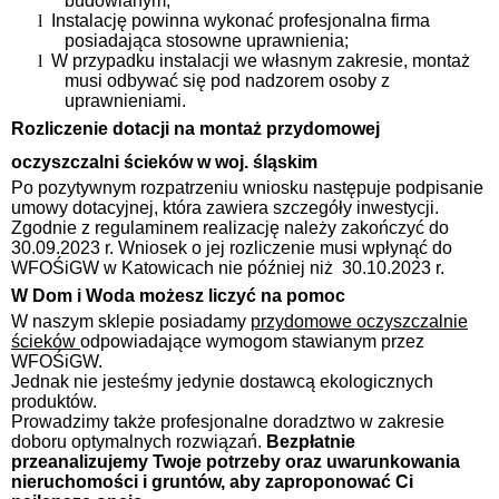
budowlanym;
l
Instalację powinna wykonać profesjonalna firma
posiadająca stosowne uprawnienia;
l
W przypadku instalacji we własnym zakresie, montaż
musi odbywać się pod nadzorem osoby z
uprawnieniami.
Rozliczenie dotacji na montaż przydomowej
oczyszczalni ścieków w woj. śląskim
Po pozytywnym rozpatrzeniu wniosku następuje podpisanie
umowy dotacyjnej, która zawiera szczegóły inwestycji.
Zgodnie z regulaminem realizację należy zakończyć do
30.09.2023 r. Wniosek o jej rozliczenie musi wpłynąć do
WFOŚiGW w Katowicach nie później niż
30.10.2023 r.
W Dom i Woda możesz liczyć na pomoc
W naszym sklepie posiadamy
przydomowe oczyszczalnie
ścieków
odpowiadające wymogom stawianym przez
WFOŚiGW.
Jednak nie jesteśmy jedynie dostawcą ekologicznych
produktów.
Prowadzimy także profesjonalne doradztwo w zakresie
doboru optymalnych rozwiązań.
Bezpłatnie
przeanalizujemy Twoje potrzeby oraz uwarunkowania
nieruchomości i gruntów, aby zaproponować Ci