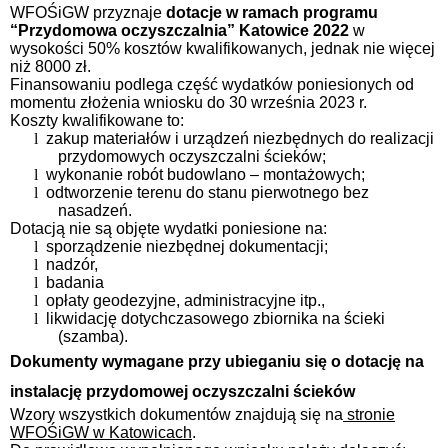
WFOŚiGW przyznaje
dotacje w ramach programu
“Przydomowa oczyszczalnia” Katowice 2022
w
wysokości 50% kosztów kwalifikowanych, jednak nie więcej
niż 8000 zł.
Finansowaniu podlega część wydatków poniesionych od
momentu złożenia wniosku do 30 września 2023 r.
Koszty kwalifikowane to:
l
zakup materiałów i urządzeń niezbędnych do realizacji
przydomowych oczyszczalni ścieków;
l
wykonanie robót budowlano – montażowych;
l
odtworzenie terenu do stanu pierwotnego bez
nasadzeń.
Dotacją nie są objęte wydatki poniesione na:
l
sporządzenie niezbędnej dokumentacji;
l
nadzór,
l
badania
l
opłaty geodezyjne, administracyjne itp.,
l
likwidację dotychczasowego zbiornika na ścieki
(szamba).
Dokumenty wymagane przy ubieganiu się o dotację na
instalację przydomowej oczyszczalni ścieków
Wzory wszystkich dokumentów znajdują się na
stronie
WFOŚiGW w Katowicach
.