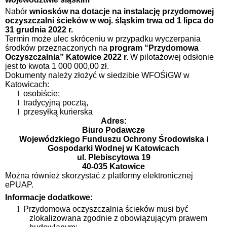
Nabór
wniosków na dotacje na instalację przydomowej
oczyszczalni ścieków w woj. śląskim trwa od 1 lipca do
31 grudnia 2022 r.
Termin może ulec skróceniu w przypadku wyczerpania
środków przeznaczonych na
program “Przydomowa
Oczyszczalnia” Katowice 2022 r.
W pilotażowej odsłonie
jest to kwota 1 000 000,00 zł.
Dokumenty należy złożyć w siedzibie WFOŚiGW w
Katowicach:
l
osobiście;
l
tradycyjną pocztą,
l
przesyłką kurierska
Adres:
Biuro Podawcze
Wojewódzkiego Funduszu Ochrony Środowiska i
Gospodarki Wodnej w Katowicach
ul. Plebiscytowa 19
40-035 Katowice
Można również skorzystać z platformy elektronicznej
ePUAP.
Informacje dodatkowe:
l
Przydomowa oczyszczalnia ścieków musi być
zlokalizowana zgodnie z obowiązującym prawem