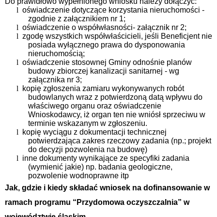
Do prawidłowo wypełnionego wniosku należy dołączyć:
l
oświadczenie dotyczące korzystania nieruchomości -
zgodnie z załącznikiem nr 1;
l
oświadczenie o współwłasności- załącznik nr 2;
l
zgodę wszystkich współwłaścicieli, jeśli Beneficjent nie
posiada wyłącznego prawa do dysponowania
nieruchomością;
l
oświadczenie stosownej Gminy odnośnie planów
budowy zbiorczej kanalizacji sanitarnej - wg
załącznika nr 3;
l
kopię zgłoszenia zamiaru wykonywanych robót
budowlanych wraz z potwierdzoną datą wpływu do
właściwego organu oraz oświadczenie
Wnioskodawcy, iż organ ten nie wniósł sprzeciwu w
terminie wskazanym w zgłoszeniu.
l
kopię wyciągu z dokumentacji technicznej
potwierdzająca zakres rzeczowy zadania (np.; projekt
do decyzji pozwolenia na budowę)
l
inne dokumenty wynikające ze specyfiki zadania
(wymienić jakie) np. badania geologiczne,
pozwolenie wodnoprawne itp
Jak, gdzie i kiedy składać wniosek na dofinansowanie w
ramach programu “Przydomowa oczyszczalnia” w
województwie śląskim