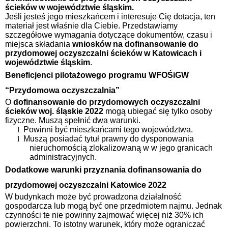
ścieków w województwie śląskim.
Jeśli jesteś jego mieszkańcem i interesuje Cię dotacja, ten
materiał jest właśnie dla Ciebie. Przedstawiamy
szczegółowe wymagania dotyczące dokumentów, czasu i
miejsca składania
wniosków na dofinansowanie do
przydomowej oczyszczalni ścieków w Katowicach i
województwie śląskim
.
Beneficjenci pilotażowego programu WFOŚiGW
“Przydomowa oczyszczalnia”
O
dofinansowanie do przydomowych oczyszczalni
ścieków woj. śląskie 2022
mogą ubiegać się tylko osoby
fizyczne. Muszą spełnić dwa warunki.
l
Powinni być mieszkańcami tego województwa.
l
Muszą posiadać tytuł prawny do dysponowania
nieruchomością zlokalizowaną w w jego granicach
administracyjnych.
Dodatkowe warunki przyznania dofinansowania do
przydomowej oczyszczalni Katowice 2022
W budynkach może być prowadzona działalność
gospodarcza lub mogą być one przedmiotem najmu. Jednak
czynności te nie powinny zajmować więcej niż 30% ich
powierzchni. To istotny warunek, który może ograniczać