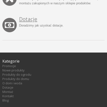
montażu zakupionych w naszym sklepie produktów.
Dotacje
Doradzimy jak uzyskać dotacje.
Kategorie
Promocje
Nowe produkty
Produkty do ogrodu
Produkty do domu
O dom i woda
Dotacje
Montaż
Kontakt
Blog