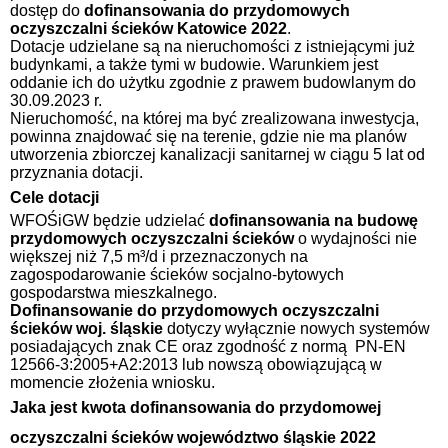
dostęp do
dofinansowania do przydomowych
oczyszczalni ścieków Katowice 2022
.
Dotacje udzielane są na nieruchomości z istniejącymi już
budynkami, a także tymi w budowie. Warunkiem jest
oddanie ich do użytku zgodnie z prawem budowlanym do
30.09.2023 r.
Nieruchomość, na której ma być zrealizowana inwestycja,
powinna znajdować się na terenie, gdzie nie ma planów
utworzenia zbiorczej kanalizacji sanitarnej w ciągu 5 lat od
przyznania dotacji.
Cele dotacji
WFOŚiGW będzie udzielać
dofinansowania na budowę
przydomowych oczyszczalni ścieków
o wydajności nie
większej niż 7,5 m³/d i przeznaczonych na
zagospodarowanie ścieków socjalno-bytowych
gospodarstwa mieszkalnego.
Dofinansowanie do przydomowych oczyszczalni
ścieków woj. śląskie
dotyczy wyłącznie nowych systemów
posiadających znak CE oraz zgodność z normą
PN-EN
12566-3:2005+A2:2013 lub nowszą obowiązującą w
momencie złożenia wniosku.
Jaka jest kwota dofinansowania do przydomowej
oczyszczalni ścieków województwo śląskie 2022