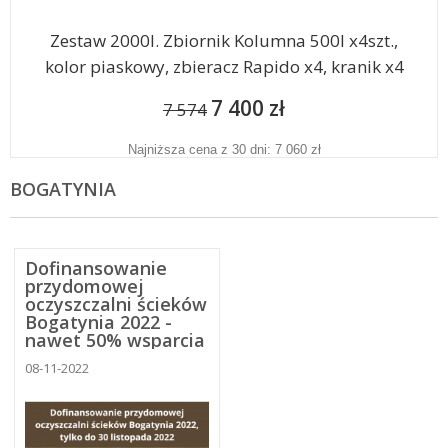
Zestaw 2000l. Zbiornik Kolumna 500l x4szt.,
kolor piaskowy, zbieracz Rapido x4, kranik x4
7 400 zł
7 574
Najniższa cena z 30 dni: 7 060 zł
BOGATYNIA
Dofinansowanie
przydomowej
oczyszczalni ścieków
Bogatynia 2022 -
nawet 50% wsparcia
jeszcze w tym roku
08-11-2022