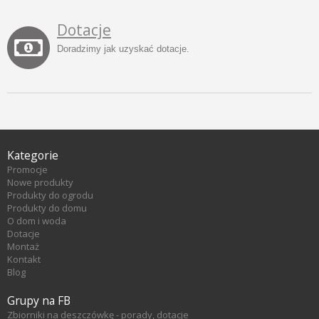
Dotacje
Doradzimy jak uzyskać dotacje.
Kategorie
Promocje
Nowe produkty
Produkty do ogrodu
Produkty do domu
O dom i woda
Dotacje
Montaż
Kontakt
Blog
Grupy na FB
Zbiorniki na deszczówkę - porady, dotacje