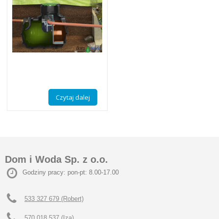
Czytaj dalej
Dom i Woda Sp. z o.o.
Godziny pracy: pon-pt: 8.00-17.00
533 327 679 (Robert)
570 018 537 (Iza)