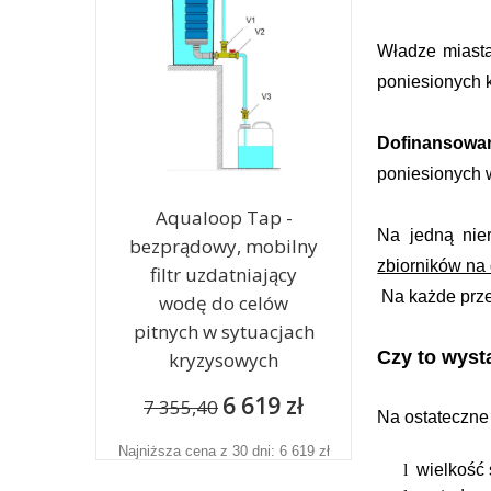
Władze miasta
poniesionych k
Dofinansow
poniesionych 
Aqualoop Tap -
Na jedną nie
bezprądowy, mobilny
zbiorników na
filtr uzdatniający
Na każde prze
wodę do celów
pitnych w sytuacjach
Czy to wyst
kryzysowych
6 619 zł
7 355,40
Na ostateczne
Najniższa cena z 30 dni: 6 619 zł
l
wielkość