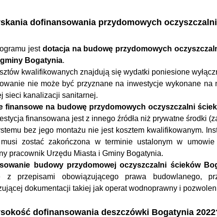
yskania dofinansowania przydomowych oczyszczalni
ogramu jest
dotacja na budowę przydomowych oczyszczaln
e gminy Bogatynia
.
sztów kwalifikowanych znajdują się wydatki poniesione wyłącz
owanie nie może być przyznane na inwestycje wykonane na n
j sieci kanalizacji sanitarnej.
e finansowe na budowę przydomowych oczyszczalni ście
estycja finansowana jest z innego źródła niż prywatne środki 
stemu bez jego montażu nie jest kosztem kwalifikowanym. In
 musi zostać zakończona w terminie ustalonym w umowie d
y pracownik Urzędu Miasta i Gminy Bogatynia.
nsowanie budowy przydomowej oczyszczalni ścieków Bog
e z przepisami obowiązującego prawa budowlanego, pr
ującej dokumentacji takiej jak operat wodnoprawny i pozwole
ysokość dofinansowania deszczówki Bogatynia 2022