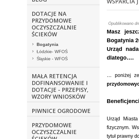
WSPARCIA 
DOTACJE NA
PRZYDOMOWE
Opublikowano dn
OCZYSZCZALNIE
Masz jeszc
ŚCIEKÓW
Bogatynia 2
Bogatynia
Urząd nada
Łódzkie- WFOŚ
dlatego….
Śląskie - WFOŚ
MAŁA RETENCJA
… poniżej ze
DOFINANSOWANIE I
przydomowych
DOTACJE - PRZEPISY,
WZORY WNIOSKÓW
Beneficjenc
PIWNICE OGRODOWE
Urząd Miasta
PRZYDOMOWE
fizycznym. Ws
OCZYSZCZALNIE
tytuł prawny 
ŚCIEKÓW