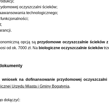
odukcji;
rzydomowej oczyszczalni ścieków;
zaawansowania technologicznego;
funkcjonalności;
;
rancji.
ekonomiczną opcją są
przydomowe oczyszczalnie ścieków z
nosi od ok. 7000 zł. Na
biologiczne oczyszczalnie ścieków
tr
dokumenty
t
wniosek na dofinansowanie przydomowej oczyszczalni
licznej Urzędu Miasta i Gminy Bogatynia
.
go dołączyć: