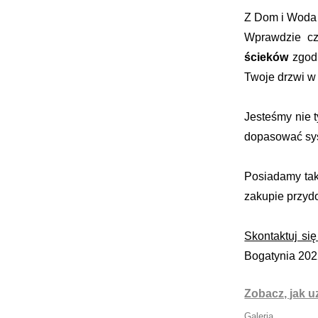
Z Dom i Woda
Wprawdzie cz
ścieków
zgodn
Twoje drzwi w 
Jesteśmy nie 
dopasować syst
Posiadamy tak
zakupie przyd
Skontaktuj się
Bogatynia 202
Zobacz, jak 
Galeria