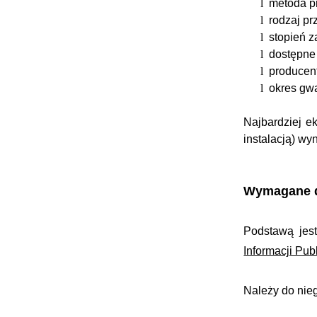
l
metoda pr
l
rodzaj p
l
stopień 
l
dostępne 
l
producent
l
okres gwa
Najbardziej 
instalacją) wy
Wymagane 
Podstawą jes
Informacji Pub
Należy do nie