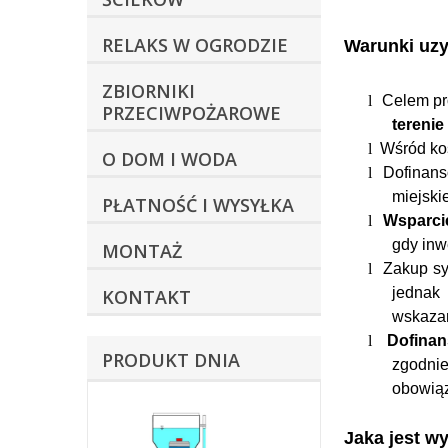
RELAKS W OGRODZIE
Warunki uz
ZBIORNIKI
l
Celem pr
PRZECIWPOŻAROWE
tereni
l
Wśród ko
O DOM I WODA
l
Dofinans
miejskie
PŁATNOŚĆ I WYSYŁKA
l
Wsparci
gdy inw
MONTAŻ
l
Zakup sy
jednak
KONTAKT
wskazan
l
Dofina
PRODUKT DNIA
zgodni
obowiąz
Jaka jest w