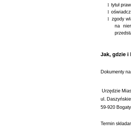
l
tytuł pra
l
oświadcze
l
zgody wł
na nier
przedst
Jak, gdzie 
Dokumenty nal
Urzędzie Mias
ul. Daszyński
59-920 Bogaty
Termin składa