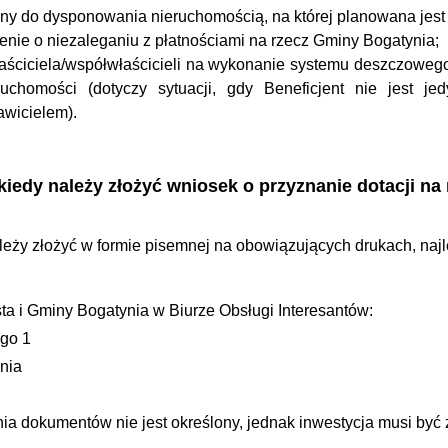
wny do dysponowania nieruchomością, na której planowana jest 
nie o niezaleganiu z płatnościami na rzecz Gminy Bogatynia;
aściciela/współwłaścicieli na wykonanie systemu deszczowe
uchomości (dotyczy sytuacji, gdy Beneficjent nie jest je
awicielem).
i kiedy należy złożyć wniosek o przyznanie dotacji 
eży złożyć w formie pisemnej na obowiązujących drukach, najl
ta i Gminy Bogatynia w Biurze Obsługi Interesantów:
ego 1
nia
nia dokumentów nie jest określony, jednak inwestycja musi by