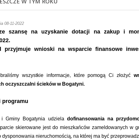
JESZCZE W TYM ROKU
ia 08-11-2022
ze szansę na uzyskanie dotacji na zakup i mon
022.
l przyjmuje wnioski na wsparcie finansowe inwest
braliśmy wszystkie informacje, które pomogą Ci złożyć
w
 oczyszczalni ścieków w Bogatyni.
i programu
 i Gminy Bogatynia udziela
dofinansowania na przydom
parcie skierowane jest do mieszkańców zameldowanych w gra
do dysponowania nieruchomością, na której ma być przeprowadz