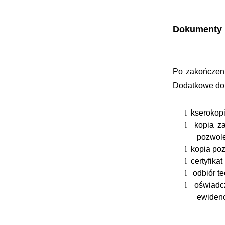
Dokumenty n
Po zakończen
Dodatkowe do
l
kserokopi
l
kopia z
pozwol
l
kopia po
l
certyfik
l
odbiór t
l
oświadc
ewidenc