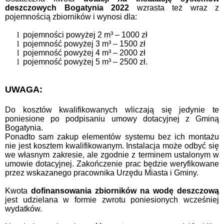
deszczowych Bogatynia 2022
wzrasta też wraz z
pojemnością zbiorników i wynosi dla:
l
pojemności powyżej 2 m³ – 1000 zł
l
pojemność powyżej 3 m³ – 1500 zł
l
pojemność powyżej 4 m³ – 2000 zł
l
pojemność powyżej 5 m³ – 2500 zł.
UWAGA:
Do kosztów kwalifikowanych wliczają się jedynie te
poniesione po podpisaniu umowy dotacyjnej z Gminą
Bogatynia.
Ponadto sam zakup elementów systemu bez ich montażu
nie jest kosztem kwalifikowanym. Instalacja może odbyć się
we własnym zakresie, ale zgodnie z terminem ustalonym w
umowie dotacyjnej. Zakończenie prac będzie weryfikowane
przez wskazanego pracownika Urzędu Miasta i Gminy.
Kwota
dofinansowania zbiorników na wodę deszczową
jest udzielana w formie zwrotu poniesionych wcześniej
wydatków.