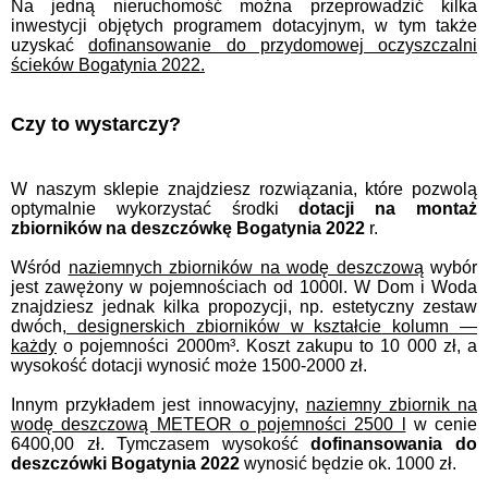
Na jedną nieruchomość można przeprowadzić kilka
inwestycji objętych programem dotacyjnym, w tym także
uzyskać
dofinansowanie do przydomowej oczyszczalni
ścieków Bogatynia 2022.
Czy to wystarczy?
W naszym sklepie znajdziesz rozwiązania, które pozwolą
optymalnie wykorzystać środki
dotacji na montaż
zbiorników na deszczówkę Bogatynia 2022
r.
Wśród
naziemnych zbiorników na wodę deszczową
wybór
jest zawężony w pojemnościach od 1000l. W Dom i Woda
znajdziesz jednak kilka propozycji, np. estetyczny zestaw
dwóch,
designerskich zbiorników w kształcie
kolumn —
każdy
o pojemności 2000m³. Koszt zakupu to 10 000 zł, a
wysokość dotacji wynosić może 1500-2000 zł.
Innym przykładem jest innowacyjny,
naziemny zbiornik na
wodę deszczową METEOR o pojemności 2500 l
w cenie
6400,00 zł. Tymczasem wysokość
dofinansowania do
deszczówki Bogatynia 2022
wynosić będzie ok. 1000 zł.