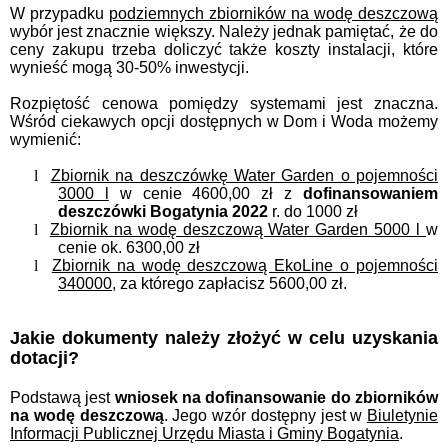
W przypadku
podziemnych zbiorników na wodę deszczową
wybór jest znacznie większy. Należy jednak pamiętać, że do
ceny zakupu trzeba doliczyć także koszty instalacji, które
wynieść mogą 30-50% inwestycji.
Rozpiętość cenowa pomiędzy systemami jest znaczna.
Wśród ciekawych opcji dostępnych w Dom i Woda możemy
wymienić:
l
Zbiornik na deszczówkę Water Garden o pojemności
3000 l
w cenie 4600,00 zł z
dofinansowaniem
deszczówki Bogatynia 2022
r. do 1000 zł
l
Zbiornik na wodę deszczową Water Garden 5000 l
w
cenie ok. 6300,00 zł
l
Zbiornik na wodę deszczową EkoLine o pojemności
340000,
za którego zapłacisz 5600,00 zł.
Jakie dokumenty należy złożyć w celu uzyskania
dotacji?
Podstawą jest
wniosek na dofinansowanie do zbiorników
na wodę deszczową
. Jego wzór dostępny jest w
Biuletynie
Informacji Publicznej Urzędu Miasta i Gminy Bogatynia
.