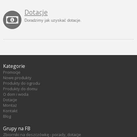
Dotacje
Doradzimy jak uzyskać dotacje.
Kategorie
Promocje
Nowe produkty
Produkty do ogrodu
Produkty do domu
O dom i woda
Dotacje
Montaż
Kontakt
Blog
Grupy na FB
Zbiorniki na deszczówkę - porady, dotacje