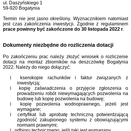
ul. Daszyńskiego 1
59-920 Bogatynia
Termin nie jest jasno określony. Wyznacznikiem natomiast
jest czas zakończenia inwestycji. Zgodnie z regulaminem
prace powinny być zakończone do 30 listopada 2022 r
.
Dokumenty niezbędne do rozliczenia dotacji
Po zakończeniu prac należy złożyć wniosek o rozliczenie
dotacji na montaż zbiorników na deszczówkę Bogatynia
2022. Należy do niego dołączyć:
l
kserokopie rachunków i faktur związanych z
inwestycją;
l
kopię zaświadczenia o przyjęcie zgłoszenia o
prowadzeniu robót niewymagających pozwolenia na
budowę lub kopię pozwolenia na budowę;
l
kopię pozwolenia wodnoprawnego, jeżeli jest
wymagane;
l
certyfikat lub aprobatę techniczną potwierdzającą
zgodność zakupionego systemu z obowiązującymi
normami prawnymi;
l
odbioru technicznego, jeśli taki jest wymagany.