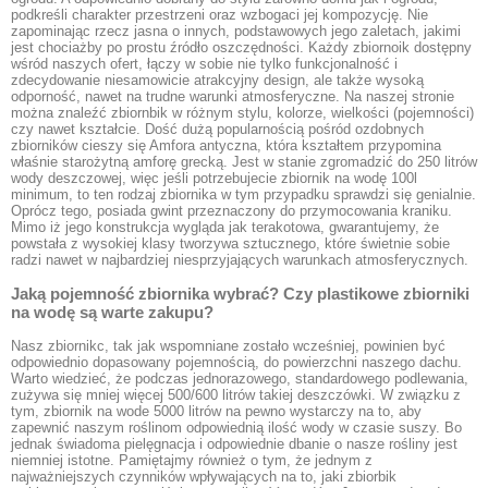
podkreśli charakter przestrzeni oraz wzbogaci jej kompozycję. Nie
zapominając rzecz jasna o innych, podstawowych jego zaletach, jakimi
jest chociażby po prostu źródło oszczędności. Każdy zbiornoik dostępny
wśród naszych ofert, łączy w sobie nie tylko funkcjonalność i
zdecydowanie niesamowicie atrakcyjny design, ale także wysoką
odporność, nawet na trudne warunki atmosferyczne. Na naszej stronie
można znaleźć zbiornbik w różnym stylu, kolorze, wielkości (pojemności)
czy nawet kształcie. Dość dużą popularnością pośród ozdobnych
zbiorników cieszy się Amfora antyczna, która kształtem przypomina
właśnie starożytną amforę grecką. Jest w stanie zgromadzić do 250 litrów
wody deszczowej, więc jeśli potrzebujecie zbiornik na wodę 100l
minimum, to ten rodzaj zbiornika w tym przypadku sprawdzi się genialnie.
Oprócz tego, posiada gwint przeznaczony do przymocowania kraniku.
Mimo iż jego konstrukcja wygląda jak terakotowa, gwarantujemy, że
powstała z wysokiej klasy tworzywa sztucznego, które świetnie sobie
radzi nawet w najbardziej niesprzyjających warunkach atmosferycznych.
Jaką pojemność zbiornika wybrać? Czy plastikowe zbiorniki
na wodę są warte zakupu?
Nasz zbiornikc, tak jak wspomniane zostało wcześniej, powinien być
odpowiednio dopasowany pojemnością, do powierzchni naszego dachu.
Warto wiedzieć, że podczas jednorazowego, standardowego podlewania,
zużywa się mniej więcej 500/600 litrów takiej deszczówki. W związku z
tym, zbiornik na wode 5000 litrów na pewno wystarczy na to, aby
zapewnić naszym roślinom odpowiednią ilość wody w czasie suszy. Bo
jednak świadoma pielęgnacja i odpowiednie dbanie o nasze rośliny jest
niemniej istotne. Pamiętajmy również o tym, że jednym z
najważniejszych czynników wpływających na to, jaki zbiorbik