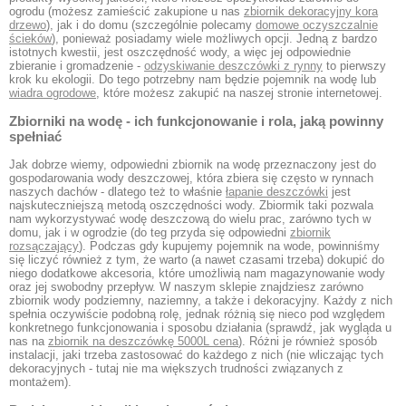
ogrodu (możesz zamieścić zakupione u nas
zbiornik dekoracyjny kora
drzewo
), jak i do domu (szczególnie polecamy
domowe oczyszczalnie
ścieków
), ponieważ posiadamy wiele możliwych opcji. Jedną z bardzo
istotnych kwestii, jest oszczędność wody, a więc jej odpowiednie
zbieranie i gromadzenie -
odzyskiwanie deszczówki z rynny
to pierwszy
krok ku ekologii. Do tego potrzebny nam będzie pojemnik na wodę lub
wiadra ogrodowe
, które możesz zakupić na naszej stronie internetowej.
Zbiorniki na wodę - ich funkcjonowanie i rola, jaką powinny
spełniać
Jak dobrze wiemy, odpowiedni zbiornik na wodę przeznaczony jest do
gospodarowania wody deszczowej, która zbiera się często w rynnach
naszych dachów - dlatego też to właśnie
łapanie deszczówki
jest
najskuteczniejszą metodą oszczędności wody. Zbiormik taki pozwala
nam wykorzystywać wodę deszczową do wielu prac, zarówno tych w
domu, jak i w ogrodzie (do teg przyda się odpowiedni
zbiornik
rozsączający
). Podczas gdy kupujemy pojemnik na wode, powinniśmy
się liczyć również z tym, że warto (a nawet czasami trzeba) dokupić do
niego dodatkowe akcesoria, które umożliwią nam magazynowanie wody
oraz jej swobodny przepływ. W naszym sklepie znajdziesz zarówno
zbiornik wody podziemny, naziemny, a także i dekoracyjny. Każdy z nich
spełnia oczywiście podobną rolę, jednak różnią się nieco pod względem
konkretnego funkcjonowania i sposobu działania (sprawdź, jak wygląda u
nas na
zbiornik na deszczówkę 5000L cena
). Różni je również sposób
instalacji, jaki trzeba zastosować do każdego z nich (nie wliczając tych
dekoracyjnych - tutaj nie ma większych trudności związanych z
montażem).