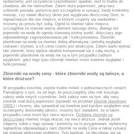
wybierzemy, jest oczywiście częstotliwość opadów. Jest to trudne do
zbadania, ale nie niemożliwe. Zatem duża pojemność, jaką nasz
szbiornik posiada, pomocna jest szczególnie w sytuacji, kiedy konkretny
miesiąc, czy nawet dłuższy okres jest wyjątkowo deszczowy Dom, to
najważniejsze dla nas miejsce, w którym czujemy się swobodnie i
możemy po prostu być sobą. Ogród to również takie miejsce,
szczególnie że stanowi ważny element naszego domu, dlatego też
pojemniki na wodę do ogrodu stanowią istotny punkt, dotyczący jego
odpowiedniego zagospodarowania jak i funkcjonowania. Zbiorniki
plastikowe na wodę są również dobrą alternatywą i potrafią wyglądać
ciekawe i stylowo, a ich cena często jest atrakcyjna. Zatem warto wybrać
taki xbiornik, który będzie idealnie komponował się z całą resztą, a
pojemniki plastikowe na wodę nie są w tym przypadku żadnym
wyjątkiem, gdyż tego typu zbiornijk również może świetnie wyglądać i
funkcjonować.
Zbiorniki na wodę ceny - które zbiorniki wody są tańsze, a
które droższe?
W przypadku kosztów, zwykle trudno mówić o jednoznacznych cenach.
Pamiętajmy o tym, że od tego, ile poszczególny zbio rnik kosztuje,
zależy wiele innych czynników. Jeśli zależy nam na tym, aby nasz
zniornik miał dużą pojemność (sprawdź na przykład
zbiornik plastikowy
1000L
) i chcemy, aby sprawdzał się świetnie pod każdym względem oraz
oczekujemy doskonałej jakości, musimy być świadomi, że w takim
przypadku cena może być nieco wyższa.
Ozdobne zbiorniki na
deszczówkę
również mogą okazać się nieco droższe. Jednak jeżeli
zdajemy sobie z tego sprawę i jesteśmy na to przygotowani, wybierzmy
najbardziej odpowiadający nam zbiornik na wodę Cena w takiej sytuacji
nie stanowi większego problemu. Tym bardziej, że decydując się na