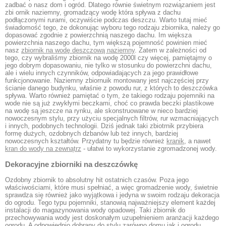
zadbać o nasz dom i ogród. Dlatego równie świetnym rozwiązaniem jest
zbi ornik naziemny, gromadzący wodę która spływa z dachu
podłączonymi rurami, oczywiście podczas deszczu. Warto tutaj mieć
świadomość tego, że dokonując wyboru tego rodzaju zbiornika, należy go
dopasować zgodnie z powierzchnią naszego dachu. Im większa
powierzchnia naszego dachu, tym większą pojemność powinien mieć
nasz
zbiornik na wodę deszczową naziemny
. Zatem w zależności od
tego, czy wybraliśmy zbiornik na wodę 2000l czy więcej, pamiętajmy o
jego dobrym dopasowaniu, nie tylko w stosunku do powierzchni dachu,
ale i wielu innych czynników, odpowiadających za jego prawidłowe
funkcjonowanie. Naziemny zbiornuik montowany jest najczęściej przy
ścianie danego budynku, właśnie z powodu rur, z których to deszczówka
spływa. Warto również pamiętać o tym, że takiego rodzaju pojemniki na
wode nie są już zwykłymi beczkami, choć co prawda beczki plastikowe
na wodę są jeszcze na rynku, ale skonstruowane w nieco bardziej
nowoczesnym stylu, przy użyciu specjalnych filtrów, rur wzmacniających
i innych, podobnych technologii. Dziś jednak taki zbiotrnik przybiera
formę dużych, ozdobnych dzbanów lub też innych, bardziej
nowoczesnych kształtów. Przydatny tu będzie również
kranik
, a nawet
kran do wody na zewnątrz
- ułatwi to wykorzystanie zgromadzonej wody.
Dekoracyjne zbiorniki na deszczówkę
Ozdobny zbiornik to absolutny hit ostatnich czasów. Poza jego
właściwościami, które musi spełniać, a więc gromadzenie wody, świetnie
sprawdza się również jako wyjątkowa i jedyna w swoim rodzaju dekoracja
do ogrodu. Tego typu pojemniki, stanowią najważniejszy element każdej
instalacji do magazynowania wody opadowej. Taki zbiornik do
przechowywania wody jest doskonałym uzupełnieniem aranżacji każdego
ogrodu. A odpowiednio dobrany do stylu zarówno domu jak i ogrodu,