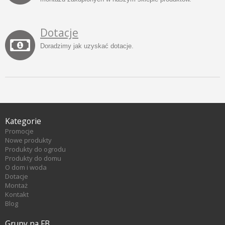
Dotacje
Doradzimy jak uzyskać dotacje.
Kategorie
Promocje
Nowe produkty
Produkty do ogrodu
Produkty do domu
O dom i woda
Dotacje
Montaż
Kontakt
Blog
Grupy na FB