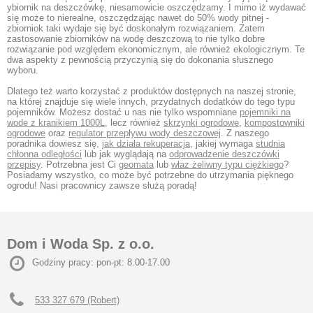
ybiornik na deszczówkę, niesamowicie oszczędzamy. I mimo iż wydawać
się może to nierealne, oszczędzając nawet do 50% wody pitnej -
zbiorniok taki wydaje się być doskonałym rozwiązaniem. Zatem
zastosowanie zbiorników na wodę deszczową to nie tylko dobre
rozwiązanie pod względem ekonomicznym, ale również ekologicznym. Te
dwa aspekty z pewnością przyczynią się do dokonania słusznego
wyboru.
Dlatego też warto korzystać z produktów dostępnych na naszej stronie,
na której znajduje się wiele innych, przydatnych dodatków do tego typu
pojemników. Możesz dostać u nas nie tylko wspomniane
pojemniki na
wode z kranikiem 1000L
, lecz również
skrzynki ogrodowe
,
kompostowniki
ogrodowe
oraz
regulator przepływu wody deszczowej
. Z naszego
poradnika dowiesz się,
jak działa rekuperacja
, jakiej wymaga
studnia
chłonna odległości
lub jak wyglądają na
odprowadzenie deszczówki
przepisy
. Potrzebna jest Ci
geomata
lub
właz żeliwny typu ciężkiego
?
Posiadamy wszystko, co może być potrzebne do utrzymania pięknego
ogrodu! Nasi pracownicy zawsze służą poradą!
Dom i Woda Sp. z o.o.
Godziny pracy: pon-pt: 8.00-17.00
533 327 679 (Robert)