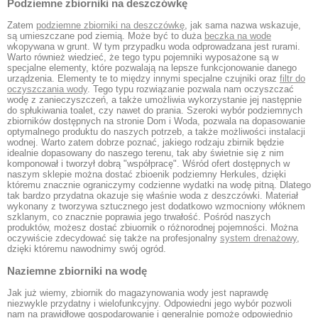
Podziemne zbiorniki na deszczówkę
Zatem
podziemne zbiorniki na deszczówkę
, jak sama nazwa wskazuje,
są umieszczane pod ziemią. Może być to duża
beczka na wode
wkopywana w grunt. W tym przypadku woda odprowadzana jest rurami.
Warto również wiedzieć, że tego typu pojemniki wyposażone są w
specjalne elementy, które pozwalają na lepsze funkcjonowanie danego
urządzenia. Elementy te to między innymi specjalne czujniki oraz
filtr do
oczyszczania wody
. Tego typu rozwiązanie pozwala nam oczyszczać
wodę z zanieczyszczeń, a także umożliwia wykorzystanie jej następnie
do spłukiwania toalet, czy nawet do prania. Szeroki wybór podziemnych
zbiorników dostępnych na stronie Dom i Woda, pozwala na dopasowanie
optymalnego produktu do naszych potrzeb, a także możliwości instalacji
wodnej. Warto zatem dobrze poznać, jakiego rodzaju zbirnik będzie
idealnie dopasowany do naszego terenu, tak aby świetnie się z nim
komponował i tworzył dobrą "współpracę". Wśród ofert dostępnych w
naszym sklepie można dostać zbioenik podziemny Herkules, dzięki
któremu znacznie ograniczymy codzienne wydatki na wodę pitną. Dlatego
tak bardzo przydatna okazuje się właśnie woda z deszczówki. Materiał
wykonany z tworzywa sztucznego jest dodatkowo wzmocniony włóknem
szklanym, co znacznie poprawia jego trwałość. Pośród naszych
produktów, możesz dostać zbiuornik o różnorodnej pojemności. Można
oczywiście zdecydować się także na profesjonalny
system drenażowy
,
dzięki któremu nawodnimy swój ogród.
Naziemne zbiorniki na wodę
Jak już wiemy, zbiornik do magazynowania wody jest naprawdę
niezwykle przydatny i wielofunkcyjny. Odpowiedni jego wybór pozwoli
nam na prawidłowe gospodarowanie i generalnie pomoże odpowiednio