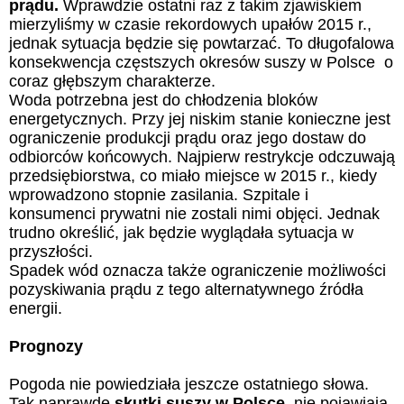
prądu.
Wprawdzie ostatni raz z takim zjawiskiem
mierzyliśmy w czasie rekordowych upałów 2015 r.,
jednak sytuacja będzie się powtarzać. To długofalowa
konsekwencja częstszych okresów suszy w Polsce o
coraz głębszym charakterze.
Woda potrzebna jest do chłodzenia bloków
energetycznych. Przy jej niskim stanie konieczne jest
ograniczenie produkcji prądu oraz jego dostaw do
odbiorców końcowych. Najpierw restrykcje odczuwają
przedsiębiorstwa, co miało miejsce w 2015 r., kiedy
wprowadzono stopnie zasilania. Szpitale i
konsumenci prywatni nie zostali nimi objęci. Jednak
trudno określić, jak będzie wyglądała sytuacja w
przyszłości.
Spadek wód oznacza także ograniczenie możliwości
pozyskiwania prądu z tego alternatywnego źródła
energii.
Prognozy
Pogoda nie powiedziała jeszcze ostatniego słowa.
Tak naprawdę
skutki suszy w Polsce
nie pojawiają