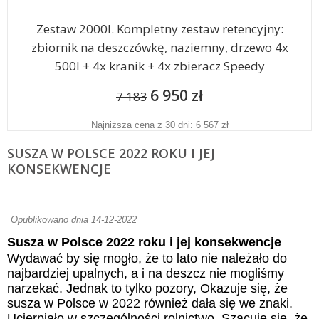
Zestaw 2000l. Kompletny zestaw retencyjny:
zbiornik na deszczówkę, naziemny, drzewo 4x
500l + 4x kranik + 4x zbieracz Speedy
6 950 zł
7 183
Najniższa cena z 30 dni: 6 567 zł
SUSZA W POLSCE 2022 ROKU I JEJ
KONSEKWENCJE
Opublikowano dnia 14-12-2022
Susza w Polsce 2022 roku i jej konsekwencje
Wydawać by się mogło, że to lato nie należało do
najbardziej upalnych, a i na deszcz nie mogliśmy
narzekać. Jednak to tylko pozory, Okazuje się, że
susza w Polsce w 2022 również dała się we znaki.
Ucierpiało w szczególności rolnictwo. Szacuje się, że