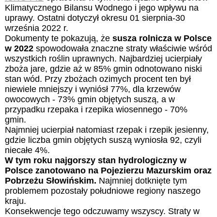
Klimatycznego Bilansu Wodnego i jego wpływu na
uprawy. Ostatni dotyczył okresu 01 sierpnia-30
września 2022 r.
Dokumenty te pokazują, że
susza rolnicza w Polsce
w 2022
spowodowała znaczne straty właściwie wśród
wszystkich roślin uprawnych. Najbardziej ucierpiały
zboża jare, gdzie aż w 85% gmin odnotowano niski
stan wód. Przy zbożach ozimych procent ten był
niewiele mniejszy i wyniósł 77%, dla krzewów
owocowych - 73% gmin objętych suszą, a w
przypadku rzepaka i rzepika wiosennego - 70%
gmin.
Najmniej ucierpiał natomiast rzepak i rzepik jesienny,
gdzie liczba gmin objętych suszą wyniosła 92, czyli
niecałe 4%.
W tym roku najgorszy stan hydrologiczny w
Polsce zanotowano na Pojezierzu Mazurskim oraz
Pobrzeżu Słowińskim.
Najmniej dotknięte tym
problemem pozostały południowe regiony naszego
kraju.
Konsekwencje tego odczuwamy wszyscy. Straty w