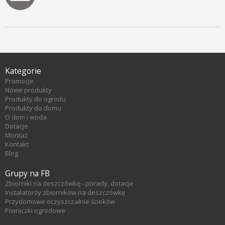
Kategorie
Promocje
Nowe produkty
Produkty do ogrodu
Produkty do domu
O dom i woda
Dotacje
Montaż
Kontakt
Blog
Grupy na FB
Zbiorniki na deszczówkę - porady, dotacje
Instalatorzy zbiorników na deszczówkę
Przydomowe oczyszczalnie ścieków
Piwniczki ogrodowe