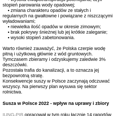
stopień parowania wody opadowej;
• zmiana charakteru opadów ze stałych i
regularnych na gwałtowne i powiązane z niszczącymi
wyładowaniami;
• niewielka ilość opadów w okresie zimowym;
• brak pokrywy śnieżnej lub jej krótkie zaleganie;
• wysoki stopień zabetonowania.
Warto również zauważyć, że Polska czerpie wodę
pitną i użytkową głównie z wód gruntowych.
Tymczasem zbieramy i odzyskujemy zaledwie 3%
deszczówki.
Pozostała trafia do kanalizacji, a to oznacza jej
bezpowrotną stratę.
Konsekwencje suszy w Polsce zaczynają odczuwać
wszyscy. Na pierwszy plan wysuwa się sektor
rolnictwa.
Susza w Polsce 2022 - wpływ na uprawy i zbiory
IUNG-PIB
opracował w tym roku łącznie 14 raportów