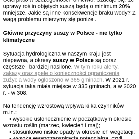
uprawy roślin objętych suszą będą o minimum 20%
mniejsze. Jakie są inne konsekwencje braku wody? Z
wagą problemu mierzymy się poniżej.
Główne przyczyny
suszy w Polsce
- nie tylko
klimatyczne
Sytuacja hydrologiczna w naszym kraju jest
niepewna, a okresy
suszy w Polsce
są coraz
częstsze i bardziej nasilone.
W tym roku alerty,
zakazy oraz apele o konieczności ograniczenia
zużycia wody ogłoszono w 365 gminach
. W 2021 r.
sytuacja taka miała miejsce w 335 gminach, a w 2020
r. - w 308.
Na tendencję wzrostową wpływa kilka czynników
m.in.:
• wysokie usłonecznienie w początkowym okresie
wzrostu roślin (marzec, kwiecień i maj);
• stosunkowo niskie opady w okresie ich wegetacji;
• wysoka ewapotranspiracja potencjalna, czyli