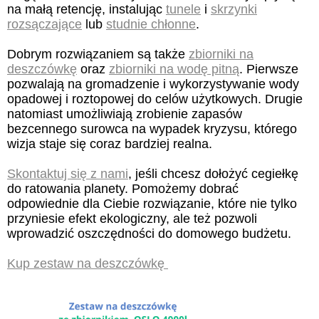
na małą retencję, instalując
tunele
i
skrzynki
rozsączające
lub
studnie chłonne
.
Dobrym rozwiązaniem są także
zbiorniki na
deszczówkę
oraz
zbiorniki na wodę pitną
. Pierwsze
pozwalają na gromadzenie i wykorzystywanie wody
opadowej i roztopowej do celów użytkowych. Drugie
natomiast umożliwiają zrobienie zapasów
bezcennego surowca na wypadek kryzysu, którego
wizja staje się coraz bardziej realna.
Skontaktuj się z nami
, jeśli chcesz dołożyć cegiełkę
do ratowania planety. Pomożemy dobrać
odpowiednie dla Ciebie rozwiązanie, które nie tylko
przyniesie efekt ekologiczny, ale też pozwoli
wprowadzić oszczędności do domowego budżetu.
Kup zestaw na deszczówkę