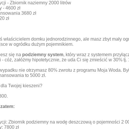
cji - Zbiornik naziemny 2000 litrów
y - 4600 zł
ansowania 3680 zł
20 zł
ś właścicielem domku jednorodzinnego, ale masz zbyt mały og
jsce w ogródku dużym pojemnikiem.
esz się na
podziemny system
, który wraz z systemem przyłąc
i - cóż, załóżmy hipotetycznie, że uda Ci się zmieścić w 30% tj. 
wypadku nie otrzymasz 80% zwrotu z programu Moja Woda. By
nansowania to 5000 zł.
dla Twojej kieszeni?
800.
zatem:
ycji: Zbiornik podziemny na wodę deszczową o pojemności 2 00
y: 7800 zł