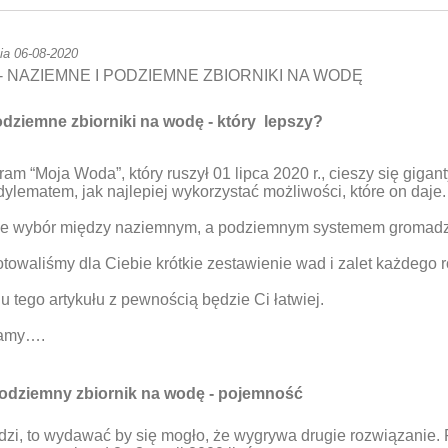
ia 06-08-2020
- NAZIEMNE I PODZIEMNE ZBIORNIKI NA WODĘ
dziemne zbiorniki na wodę - który
lepszy?
m “Moja Woda”, który ruszył 01 lipca 2020 r., cieszy się gigan
dylematem, jak najlepiej wykorzystać możliwości, które on daje.
że wybór między naziemnym, a podziemnym systemem gromadze
towaliśmy dla Ciebie krótkie zestawienie wad i zalet każdego 
u tego artykułu z pewnością będzie Ci łatwiej.
namy….
odziemny zbiornik na wodę - pojemność
odzi, to wydawać by się mogło, że wygrywa drugie rozwiązanie