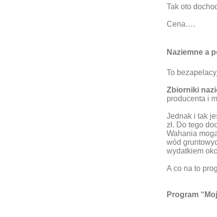
Tak oto docho
Cena….
Naziemne a p
To bezapelacy
Zbiorniki na
producenta i 
Jednak i tak j
zł. Do tego do
Wahania mogą 
wód gruntowyc
wydatkiem okoł
A co na to pr
Program “Moj