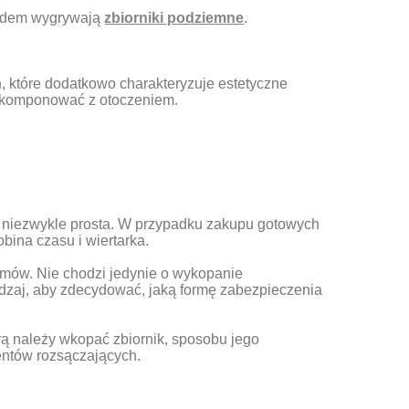
lędem wygrywają
zbiorniki podziemne
.
h
, które dodatkowo charakteryzuje estetyczne
e skomponować z otoczeniem.
est niezwykle prosta. W przypadku zakupu gotowych
bina czasu i wiertarka.
emów. Nie chodzi jedynie o wykopanie
odzaj, aby zdecydować, jaką formę zabezpieczenia
rą należy wkopać zbiornik, sposobu jego
ntów rozsączających.