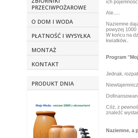
ZBIORNIKI
ich pojemność 
PRZECIWPOŻAROWE
Ale….
O DOM I WODA
Naziemne dają
powyżej 1000 l
PŁATNOŚĆ I WYSYŁKA
W końcu na dzi
kwiatków..
MONTAŻ
Program “Mo
KONTAKT
Jednak, rozpa
PRODUKT DNIA
Niewtajemnic
Dofinansowan
Cóż, z pewnośc
znaleźć wystar
Naziemne, a 