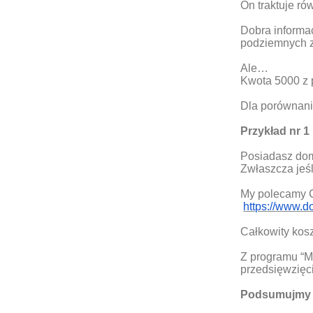
On traktuje ró
Dobra informac
podziemnych z
Ale…
Kwota 5000 z p
Dla porównani
Przykład nr 1
Posiadasz dom
Zwłaszcza jeśl
My polecamy C
https://www.d
Całkowity kosz
Z programu “M
przedsięwzięci
Podsumujmy 