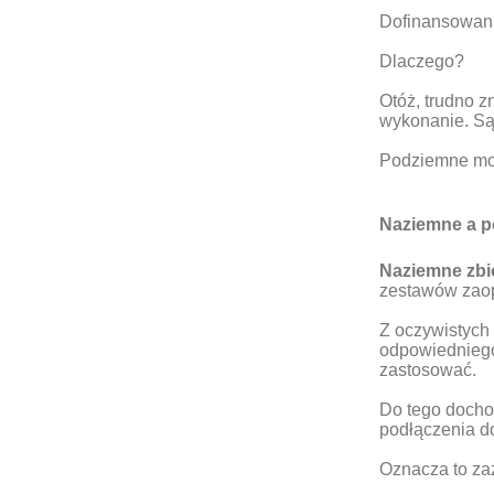
Dofinansowani
Dlaczego?
Otóż, trudno 
wykonanie. Są 
Podziemne moż
Naziemne a po
Naziemne zbi
zestawów zaopa
Z oczywistych
odpowiedniego
zastosować.
Do tego dochod
podłączenia d
Oznacza to zaz