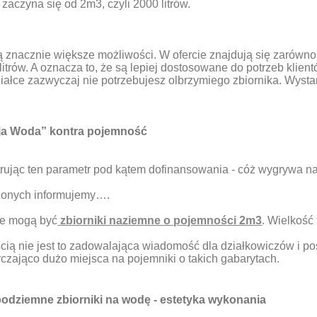
zaczyna się od 2m3, czyli 2000 litrów.
 znacznie większe możliwości. W ofercie znajdują się zarówn
itrów. A oznacza to, że są lepiej dostosowane do potrzeb klien
ałce zazwyczaj nie potrzebujesz olbrzymiego zbiornika. Wystar
ja Woda” kontra pojemność
trując ten parametr pod kątem dofinansowania - cóż wygrywa na
zonych informujemy….
e mogą być
zbiorniki naziemne o pojemności 2m3
. Wielkość
ią nie jest to zadowalająca wiadomość dla działkowiczów i po
czająco dużo miejsca na pojemniki o takich gabarytach.
podziemne zbiorniki na wodę - estetyka wykonania