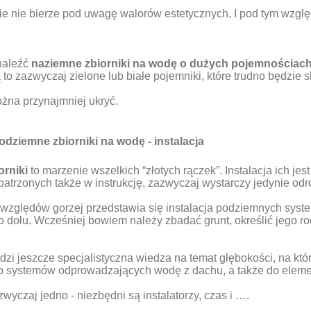
e nie bierze pod uwagę walorów estetycznych. I pod tym wzg
znaleźć
naziemne zbiorniki na wodę o dużych pojemnościac
to zazwyczaj zielone lub białe pojemniki, które trudno będzi
na przynajmniej ukryć.
dziemne zbiorniki na wodę - instalacja
orniki
to marzenie wszelkich “złotych rączek”. Instalacja ich j
trzonych także w instrukcję, zazwyczaj wystarczy jedynie odro
 względów gorzej przedstawia się instalacja podziemnych syst
 dołu. Wcześniej bowiem należy zbadać grunt, określić jego r
zi jeszcze specjalistyczna wiedza na temat głębokości, na któ
o systemów odprowadzających wodę z dachu, a także do eleme
wyczaj jedno - niezbędni są instalatorzy, czas i ….