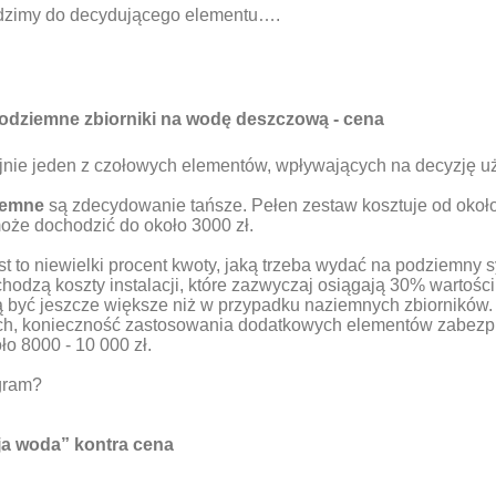
dzimy do decydującego elementu….
odziemne zbiorniki na wodę deszczową - cena
jnie jeden z czołowych elementów, wpływających na decyzję u
ziemne
są zdecydowanie tańsze. Pełen zestaw kosztuje od około
może dochodzić do około 3000 zł.
est to niewielki procent kwoty, jaką trzeba wydać na podziemny
chodzą koszty instalacji, które zazwyczaj osiągają 30% wartości
być jeszcze większe niż w przypadku naziemnych zbiorników. 
h, konieczność zastosowania dodatkowych elementów zabezpiecz
o 8000 - 10 000 zł.
ogram?
a woda” kontra cena