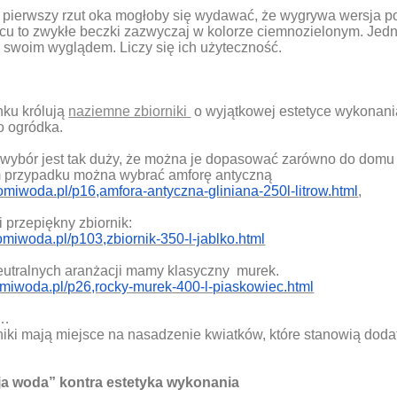
na pierwszy rzut oka mogłoby się wydawać, że wygrywa wersja 
cu to zwykłe beczki zazwyczaj w kolorze ciemnozielonym. Jedn
 swoim wyglądem. Liczy się ich użyteczność.
nku królują
naziemne zbiorniki
o wyjątkowej estetyce wykonan
 ogródka.
h wybór jest tak duży, że można je dopasować zarówno do domu
 przypadku można wybrać amforę antyczną
omiwoda.pl/p16,amfora-antyczna-gliniana-250l-litrow.html
,
i przepiękny zbiornik:
omiwoda.pl/p103,zbiornik-350-l-jablko.html
neutralnych aranżacji mamy klasyczny
murek.
omiwoda.pl/p26,rocky-murek-400-l-piaskowiec.html
i…
rniki mają miejsce na nasadzenie kwiatków, które stanowią dod
a woda” kontra estetyka wykonania