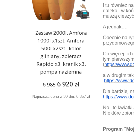
I tu również 
daleko - w koń
muszą cieszyć
A jednak….
Zestaw 2000l. Amfora
Obecnie na ry
1000l x1szt, Amfora
przydomowego
500l x2szt., kolor
Co więcej, ic
gliniany, zbieracz
tym pierwszym
Rapido x3, kranik x3,
(
https://www.d
pompa naziemna
a w drugim tak
https://www.d
6 920 zł
6 985
Dla bardziej 
Najniższa cena z 30 dni: 6 857 zł
https://www.d
No i te kwiatk
Niektóre zbio
Program “Moj