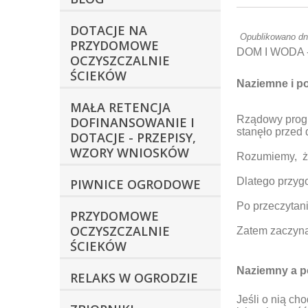
DOTACJE NA
Opublikowano dn
PRZYDOMOWE
DOM I WODA 
OCZYSZCZALNIE
ŚCIEKÓW
Naziemne i po
MAŁA RETENCJA
Rządowy progra
DOFINANSOWANIE I
stanęło przed 
DOTACJE - PRZEPISY,
WZORY WNIOSKÓW
Rozumiemy,
Dlatego przygo
PIWNICE OGRODOWE
Po przeczytani
PRZYDOMOWE
OCZYSZCZALNIE
Zatem zaczy
ŚCIEKÓW
Naziemny a p
RELAKS W OGRODZIE
Jeśli o nią ch