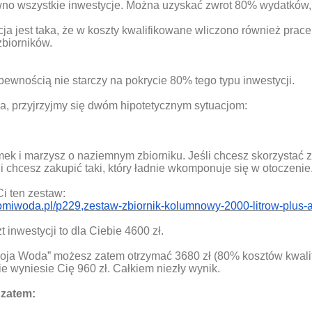
wno wszystkie inwestycje. Można uzyskać zwrot 80% wydatków, a
ja jest taka, że w koszty kwalifikowane wliczono również prace
biorników.
ewnością nie starczy na pokrycie 80% tego typu inwestycji.
a, przyjrzyjmy się dwóm hipotetycznym sytuacjom:
ek i marzysz o naziemnym zbiorniku. Jeśli chcesz skorzystać 
i chcesz zakupić taki, który ładnie wkomponuje się w otoczenie
i ten zestaw:
omiwoda.pl/p229,zestaw-zbiornik-kolumnowy-2000-litrow-plus-a
t inwestycji to dla Ciebie 4600 zł.
oja Woda” możesz zatem otrzymać 3680 zł (80% kosztów kwalif
e wyniesie Cię 960 zł. Całkiem niezły wynik.
zatem: