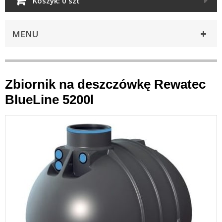
Koszyk:
0 szt
MENU
Zbiornik na deszczówkę Rewatec
BlueLine 5200l