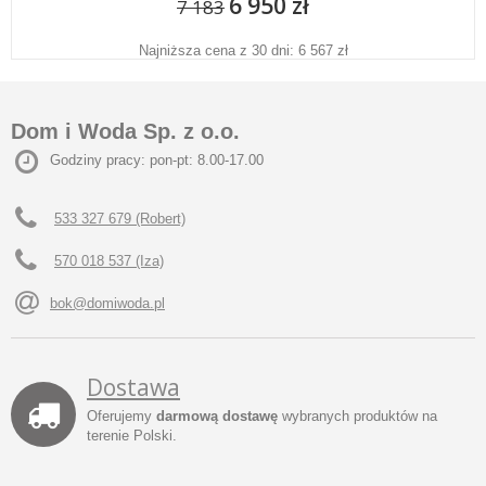
6 950 zł
7 183
Najniższa cena z 30 dni: 6 567 zł
Dom i Woda Sp. z o.o.
Godziny pracy: pon-pt: 8.00-17.00
533 327 679 (Robert)
570 018 537 (Iza)
bok@domiwoda.pl
Dostawa
Oferujemy
darmową dostawę
wybranych produktów na
terenie Polski.