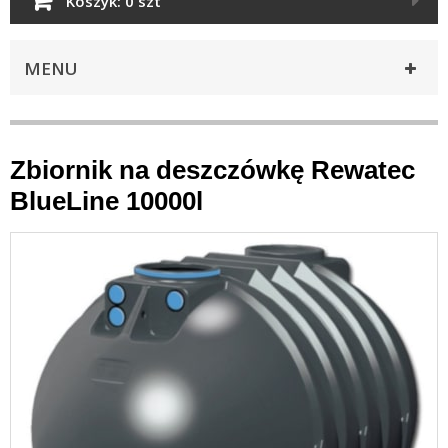
Koszyk:
0 szt
MENU
Zbiornik na deszczówkę Rewatec
BlueLine 10000l