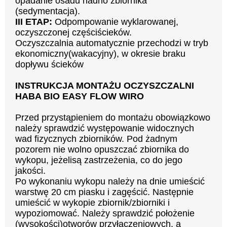
opadanie osadu nadno zbiornika
(sedymentacja).
III ETAP:
Odpompowanie wyklarowanej,
oczyszczonej częściścieków.
Oczyszczalnia automatycznie przechodzi w tryb
ekonomiczny(wakacyjny), w okresie braku
dopływu ścieków
INSTRUKCJA MONTAŻU OCZYSZCZALNI
HABA BIO EASY FLOW WIRO
Przed przystąpieniem do montażu obowiązkowo
należy sprawdzić występowanie widocznych
wad fizycznych zbiorników. Pod żadnym
pozorem nie wolno opuszczać zbiornika do
wykopu, jeżelisą zastrzeżenia, co do jego
jakości.
Po wykonaniu wykopu należy na dnie umieścić
warstwę 20 cm piasku i zagęścić. Następnie
umieścić w wykopie zbiornik/zbiorniki i
wypoziomować. Należy sprawdzić położenie
(wysokości)otworów przyłączeniowych, a