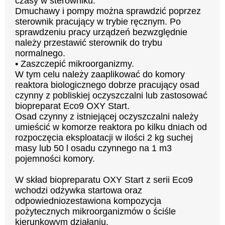
czasy w sterowniku.
Dmuchawy i pompy można sprawdzić poprzez
sterownik pracujący w trybie ręcznym. Po
sprawdzeniu pracy urządzeń bezwzględnie
należy przestawić sterownik do trybu
normalnego.
• Zaszczepić mikroorganizmy.
W tym celu należy zaaplikować do komory
reaktora biologicznego dobrze pracujący osad
czynny z pobliskiej oczyszczalni lub zastosować
biopreparat Eco9 OXY Start.
Osad czynny z istniejącej oczyszczalni należy
umieścić w komorze reaktora po kilku dniach od
rozpoczęcia eksploatacji w ilości 2 kg suchej
masy lub 50 l osadu czynnego na 1 m3
pojemności komory.
W skład biopreparatu OXY Start z serii Eco9
wchodzi odżywka startowa oraz
odpowiedniozestawiona kompozycja
pożytecznych mikroorganizmów o ściśle
kierunkowym działaniu.