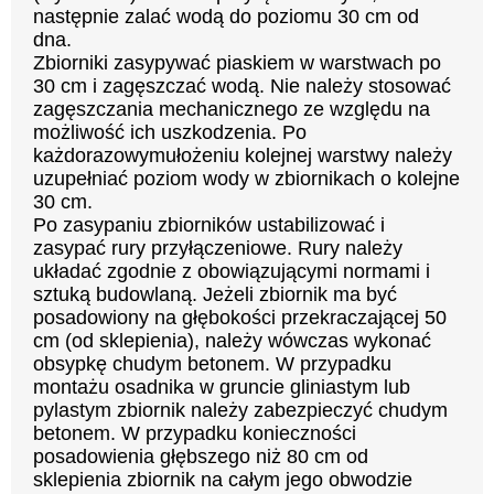
następnie zalać wodą do poziomu 30 cm od
dna.
Zbiorniki zasypywać piaskiem w warstwach po
30 cm i zagęszczać wodą. Nie należy stosować
zagęszczania mechanicznego ze względu na
możliwość ich uszkodzenia. Po
każdorazowymułożeniu kolejnej warstwy należy
uzupełniać poziom wody w zbiornikach o kolejne
30 cm.
Po zasypaniu zbiorników ustabilizować i
zasypać rury przyłączeniowe. Rury należy
układać zgodnie z obowiązującymi normami i
sztuką budowlaną. Jeżeli zbiornik ma być
posadowiony na głębokości przekraczającej 50
cm (od sklepienia), należy wówczas wykonać
obsypkę chudym betonem. W przypadku
montażu osadnika w gruncie gliniastym lub
pylastym zbiornik należy zabezpieczyć chudym
betonem. W przypadku konieczności
posadowienia głębszego niż 80 cm od
sklepienia zbiornik na całym jego obwodzie