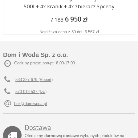
500l + 4x kranik + 4x zbieracz Speedy
6 950 zł
7 183
Najniższa cena z 30 dni: 6 567 zł
Dom i Woda Sp. z o.o.
Godziny pracy: pon-pt: 8.00-17.00
533 327 679 (Robert)
570 018 537 (Iza)
bok@domiwoda.pl
Dostawa
Oferujemy
darmową dostawę
wybranych produktów na