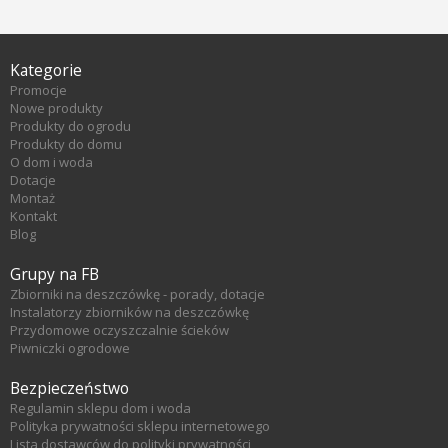
Kategorie
Promocje
Nowe produkty
Produkty do ogrodu
Produkty do domu
O dom i woda
Dotacje
Montaż
Kontakt
Blog
Grupy na FB
Zbiorniki na deszczówkę - porady, dotacje
Instalatorzy zbiorników na deszczówkę
Przydomowe oczyszczalnie ścieków
Piwniczki ogrodowe
Bezpieczeństwo
Regulamin sklepu dom i woda
Polityka prywatności sklepu internetowego
Lista dostawców do polityki prywatności