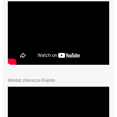
Montaż zbieracza Rapido
Zbieracze wody Rapido to kompletnie wyposażone
zestawy służące do odprowadzania wody deszczowej
z rury spustowej do zbiornika naziemnego.