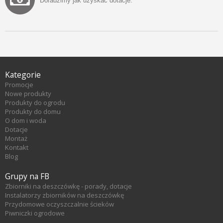
Doradzimy jak uzyskać dotacje.
Kategorie
Promocje
Nowe produkty
Produkty do ogrodu
Produkty do domu
O dom i woda
Dotacje
Montaż
Kontakt
Blog
Grupy na FB
Zbiorniki na deszczówkę - porady, dotacje
Instalatorzy zbiorników na deszczówkę
Przydomowe oczyszczalnie ścieków
Piwniczki ogrodowe