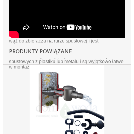
Rozwiązanie to stanowi prosty i tani sposób dla
wykorzystania darmowych zasobów miękkiej wody
deszczowej do podlewania roślin ozdobnych, a także
prac porządkowych.
Przy napełnieniu się zbiornika woda cofa się przez
wąż do zbieracza na rurze spustowej i jest
odprowadzana dalej do np. systemu rozsączającego.
PRODUKTY POWIĄZANE
Zbieracze wody nadają się do stosowania na pionach
spustowych z plastiku lub metalu i są wyjątkowo łatwe
w montażu.