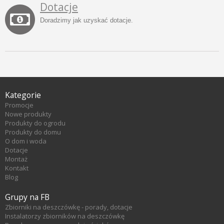
Dotacje
Doradzimy jak uzyskać dotacje.
Kategorie
Promocje
Nowe produkty
Produkty do ogrodu
Produkty do domu
O dom i woda
Dotacje
Montaż
Kontakt
Blog
Grupy na FB
Zbiorniki na deszczówkę - porady, dotacje
Instalatorzy zbiorników na deszczówkę