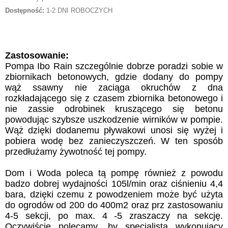
Dostępność:
1-2 DNI ROBOCZYCH
Zastosowanie:
Pompa Ibo Rain szczególnie dobrze poradzi sobie w
zbiornikach betonowych, gdzie dodany do pompy
wąż ssawny nie zaciąga okruchów z dna
rozkładającego się z czasem zbiornika betonowego i
nie zassie odrobinek kruszącego się betonu
powodując szybsze uszkodzenie wirników w pompie.
Wąż dzięki dodanemu pływakowi unosi się wyżej i
pobiera wodę bez zanieczyszczeń. W ten sposób
przedłużamy żywotność tej pompy.
Dom i Woda poleca tą pompę również z powodu
badzo dobrej wydajności 105l/min oraz ciśnieniu 4,4
bara, dzięki czemu z powodzeniem może być użyta
do ogrodów od 200 do 400m2 oraz prz zastosowaniu
4-5 sekcji, po max. 4 -5 zraszaczy na sekcję.
Oczywiście polecamy, by specjalista wykonujący